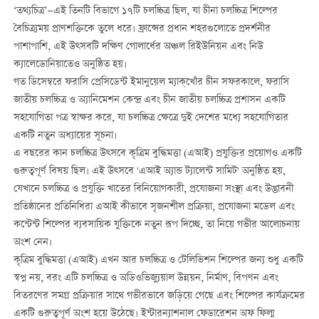
‘তথ্যচিত্র’—এই তিনটি বিভাগে ১৭টি চলচ্চিত্র ছিল, যা চীনা চলচ্চিত্র শিল্পের
বৈচিত্র্যময় প্রাণশক্তিকে তুলে ধরে। ফ্রান্সের প্রধান শহরগুলোতে প্রদর্শনীর
পাশাপাশি, এই উত্সবটি দক্ষিণ গোলার্ধের অঞ্চল রিইউনিয়ন এবং নিউ
ক্যালেডোনিয়াতেও অনুষ্ঠিত হয়।
গত ডিসেম্বরে ফরাসি প্রেসিডেন্ট ইমানুয়েল ম্যাক্‌খোঁর চীন সফরকালে, ফরাসি
জাতীয় চলচ্চিত্র ও অ্যানিমেশন কেন্দ্র এবং চীন জাতীয় চলচ্চিত্র প্রশাসন একটি
সহযোগিতা পত্র স্বাক্ষর করে, যা চলচ্চিত্র ক্ষেত্রে দুই দেশের মধ্যে সহযোগিতার
একটি নতুন অধ্যায়ের সূচনা।
এ বছরের কান চলচ্চিত্র উত্সবে কৃত্রিম বুদ্ধিমত্তা (এআই) প্রযুক্তির প্রয়োগও একটি
গুরুত্বপূর্ণ বিষয় ছিল। এই উত্সবে 'এআই অ্যান্ড ট্যালেন্ট সামিট' অনুষ্ঠিত হয়,
যেখানে চলচ্চিত্র ও প্রযুক্তি খাতের বিনিয়োগকারী, প্রযোজনা সংস্থা এবং উদ্ভাবনী
প্রতিষ্ঠানের প্রতিনিধিরা এআই কীভাবে সৃজনশীল প্রক্রিয়া, প্রযোজনা মডেল এবং
কন্টেন্ট শিল্পের ব্যবসায়িক যুক্তিকে নতুন রূপ দিচ্ছে, তা নিয়ে গভীর আলোচনায়
অংশ নেন।
কৃত্রিম বুদ্ধিমত্তা (এআই) এখন আর চলচ্চিত্র ও টেলিভিশন শিল্পের জন্য শুধু একটি
স্বপ্ন নয়, বরং এটি চলচ্চিত্র ও অডিওভিজ্যুয়াল উন্নয়ন, নির্মাণ, বিপণন এবং
বিতরণের সমগ্র প্রক্রিয়ার সাথে গভীরভাবে জড়িয়ে গেছে এবং শিল্পের কার্যক্রমের
একটি গুরুত্বপূর্ণ অংশ হয়ে উঠেছে। ইন্টারন্যাশনাল ফেডারেশন অফ ফিল্ম