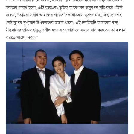
পরিবেশক বরিস পিনে বলেন, ইউরোপীয় দর্শকদের মনে এর অনুরণন তোলার
ক্ষমতার কারণ হলো, এটি আন্তঃসাংস্কৃতিক আবেগঘন অনুরণন সৃষ্টি করে। তিনি
বলেন, “আমরা সবাই আমাদের পারিবারিক ইতিহাস বুঝতে চাই, কিন্তু প্রায়শই
সেই যুগের দৃশ্যমান উপকরণের অভাব থাকে। এই চলচ্চিত্রটি আমাদের দাদু-
ঠাকুমাদের প্রতি সহানুভূতিশীল হতে এবং তাঁরা যে সময়ে বাস করতেন তা কল্পনা
করতে সাহায্য করে।”