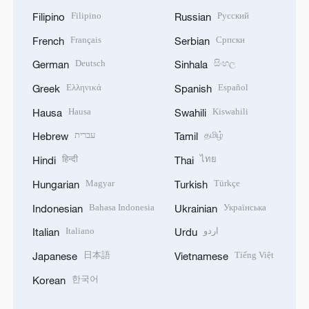
Filipino
Русский
Filipino
Russian
Français
Српски
French
Serbian
Deutsch
සිංහල
German
Sinhala
Ελληνικά
Español
Greek
Spanish
Hausa
Kiswahili
Hausa
Swahili
עברית
தமிழ்
Hebrew
Tamil
हिन्दी
ไทย
Hindi
Thai
Magyar
Türkçe
Hungarian
Turkish
Bahasa Indonesia
Українська
Indonesian
Ukrainian
Italiano
اردو
Italian
Urdu
日本語
Tiếng Việt
Japanese
Vietnamese
한국어
Korean