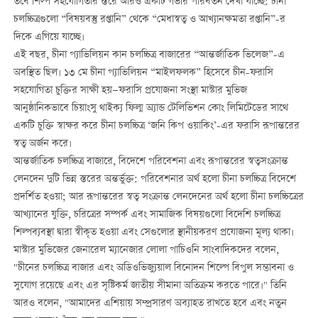
তবে শিল্প সহযোগিতার স্তরে আরও একটি গভীর পরিবর্তন দেখা যাচ্ছে: চীনা
চলচ্চিত্রগুলো “বিষয়বস্তু রপ্তানি” থেকে “মেধাস্বত্ব ও আখ্যানক্ষমতা রপ্তানি”-র
দিকে এগিয়ে যাচ্ছে।
এই বছর, চীনা প্যাভিলিয়ন কান চলচ্চিত্র বাজারের “আন্তর্জাতিক ভিলেজ”-এ
অবস্থিত ছিল। ১৩ মে চীনা প্যাভিলিয়ন “মাইলফলক” হিসেবে চীন-ফরাসি
সহযোগিতা চুক্তির সাক্ষী হয়—ফরাসি প্রযোজনা সংস্থা মাস্টার মুভিজ
আনুষ্ঠানিকভাবে চিয়াংসু থাইক্য ফিল্ম অ্যান্ড টেলিভিশন কোং লিমিটেডের সাথে
একটি চুক্তি স্বাক্ষর করে চীনা চলচ্চিত্র ‘জনি কিপ ওয়াকিং’-এর ফরাসি রূপান্তরের
স্বত্ব অর্জন করে।
আন্তর্জাতিক চলচ্চিত্র বাজারে, বিদেশে পরিবেশনা এবং রূপান্তরের স্বত্বসংক্রান্ত
লেনদেন দুটি ভিন্ন স্তরের অন্তর্ভুক্ত: পরিবেশনার অর্থ হলো চীনা চলচ্চিত্র বিদেশে
প্রদর্শিত হওয়া; আর রূপান্তরের স্বত্ব সংক্রান্ত লেনদেনের অর্থ হলো চীনা চলচ্চিত্রের
আখ্যানের যুক্তি, চরিত্রের সম্পর্ক এবং সামাজিক বিষয়গুলো বিদেশি চলচ্চিত্র
শিল্পব্যবস্থা দ্বারা স্বীকৃত হওয়া এবং সেগুলোর স্থানীয়করণ প্রযোজনা মূল্য থাকা।
মাস্টার মুভিজের জেনারেল ম্যানেজার লোলা পাচিওনি সাংবাদিকদের বলেন,
"চীনের চলচ্চিত্র বাজার এবং অডিওভিজ্যুয়াল বিনোদন শিল্পে বিপুল সম্ভাবনা ও
সুযোগ রয়েছে এবং এর সৃষ্টিকর্ম জাতীয় সীমানা অতিক্রম করতে পারে।" তিনি
আরও বলেন, "আমাদের এশিয়ায় সম্প্রসারণ অব্যাহত রাখতে হবে এবং নতুন