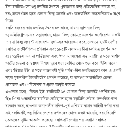
চীনা চলচ্চিত্রগুলো শুধু চলচ্চিত্র উত্সবে পুরস্কারের জন্য প্রতিযোগিতা করছে না,
বরং ক্রমবর্ধমান হারে জেনার ফিল্ম মার্কেট এবং আন্তর্জাতিক সহযোগিতায়ও অংশ
নিচ্ছে।
চলতি বছরের কান চলচ্চিত্র উত্সব চলাকালে, চায়না ন্যাশনাল ফিল্ম
অ্যাডমিনিস্ট্রেশন-এর তত্ত্বাবধানে, চায়না ফিল্ম কো-প্রোডাকশন কর্পোরেশন একটি
‘চায়না ফিল্ম জয়েন্ট এক্সিবিশন বুথ’-এর আয়োজন করে, যেখানে ৭০টি দেশীয়
চলচ্চিত্র ও টেলিভিশন প্রতিষ্ঠান এবং ১৮৫টি অসামান্য চীনা চলচ্চিত্র প্রদর্শন করা
হয়। ‘ব্লেইডস অব দা গার্ডিয়ান্স’ এবং ‘পার অ্যাসপেরা এড অ্যাস্ট্রা’-র মতো মার্শাল
আর্টের চেতনা ও স্বপ্নময় বিস্ময় তুলে ধরা চলচ্চিত্র থেকে শুরু করে ‘ইটস ওকে’
এবং ‘ডিয়ার ইউ’-র মতো বাস্তবধর্মী মুভি পর্যন্ত—চীনা চলচ্চিত্রগুলো কান-এ একটি
সমৃদ্ধ সৃজনশীল ইকোসিস্টেম প্রদর্শন করেছে, যা অসংখ্য আন্তর্জাতিক ক্রেতা,
প্রযোজক এবং পরিবেশক সংস্থাকে আকৃষ্ট করেছে।
এগুলোর মধ্যে, ‘ডিয়ার ইউ’ চলচ্চিত্রটি ১৫ মে কান ফিল্ম মার্কেটে প্রদর্শিত হয়।
ছিও পি বা 'ওভারসিজ চায়নিজ রেমিট্যান্স অ্যান্ড ফ্যামিলি লেটার' সম্পর্কিত গল্প
ব্যবহার করে, ছাওশান জনগোষ্ঠীর দক্ষিণ-পূর্ব এশিয়ায় যাত্রার কাহিনী বর্ণনা করা
এই চলচ্চিত্রটি, শুধু বিভিন্ন দেশের দর্শকদের চোখে জলই আনেনি, বরং বিদেশি
ক্রেতাদের দৃষ্টিও আকর্ষণ করেছে। চলচ্চিত্রটি দেখার পর ফরাসি চলচ্চিত্র