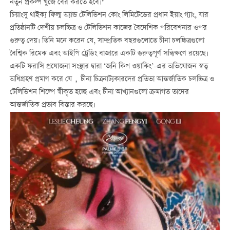
নতুন প্রকল্প খুঁজে বের করতে হবে।"
চিয়াংসু থাইক্য ফিল্ম অ্যান্ড টেলিভিশন কোং লিমিটেডের প্রধান ইয়াং গ্যাং, যার
প্রতিষ্ঠানটি দেশীয় চলচ্চিত্র ও টেলিভিশন কাজের বৈদেশিক পরিবেশনার ওপর
গুরুত্ব দেয়। তিনি মনে করেন যে, সাম্প্রতিক বছরগুলোতে চীনা চলচ্চিত্রগুলো
বৈশ্বিক রিমেক এবং আইপি ট্রেডিং বাজারে একটি গুরুত্বপূর্ণ সন্ধিক্ষণে রয়েছে।
একটি ফরাসি প্রযোজনা সংস্থার দ্বারা ‘জনি কিপ ওয়াকিং’-এর অভিযোজন স্বত্ব
অধিগ্রহণ প্রমাণ করে যে，চীনা চিত্রনাট্যকারদের প্রতিভা আন্তর্জাতিক চলচ্চিত্র ও
টেলিভিশন শিল্পে স্বীকৃত হচ্ছে এবং চীনা আখ্যানগুলো ক্রমাগত তাদের
আন্তর্জাতিক প্রভাব বিস্তার করছে।