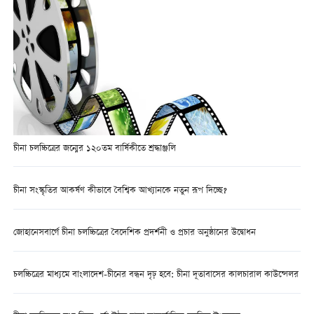
চীনা চলচ্চিত্রের জন্মের ১২০তম বার্ষিকীতে শ্রদ্ধাঞ্জলি
চীনা সংস্কৃতির আকর্ষণ কীভাবে বৈশ্বিক আখ্যানকে নতুন রূপ দিচ্ছে?
জোহানেসবার্গে চীনা চলচ্চিত্রের বৈদেশিক প্রদর্শনী ও প্রচার অনুষ্ঠানের উদ্বোধন
চলচ্চিত্রের মাধ্যমে বাংলাদেশ-চীনের বন্ধন দৃঢ় হবে: চীনা দূতাবাসের কালচারাল কাউন্সেলর