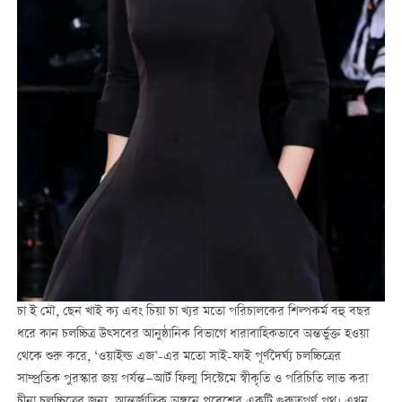
চা ই মৌ, ছেন খাই ক্য এবং চিয়া চা খ্যর মতো পরিচালকের শিল্পকর্ম বহু বছর
ধরে কান চলচ্চিত্র উত্সবের আনুষ্ঠানিক বিভাগে ধারাবাহিকভাবে অন্তর্ভুক্ত হওয়া
থেকে শুরু করে, ‘ওয়াইল্ড এজ’-এর মতো সাই-ফাই পূর্ণদৈর্ঘ্য চলচ্চিত্রের
সাম্প্রতিক পুরস্কার জয় পর্যন্ত—আর্ট ফিল্ম সিস্টেমে স্বীকৃতি ও পরিচিতি লাভ করা
চীনা চলচ্চিত্রের জন্য, আন্তর্জাতিক অঙ্গনে প্রবেশের একটি গুরুত্বপূর্ণ পথ। এখন,