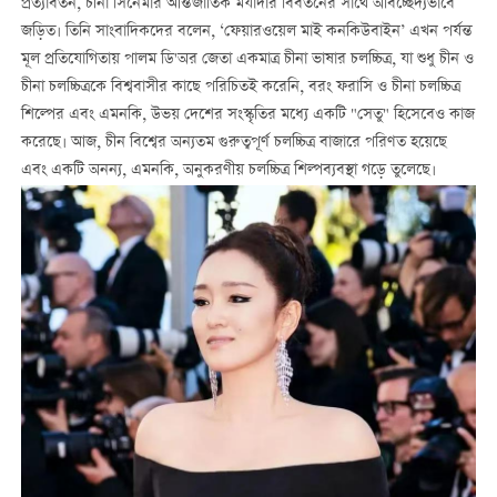
প্রত্যাবর্তন, চীনা সিনেমার আন্তর্জাতিক মর্যাদার বিবর্তনের সাথে অবিচ্ছেদ্যভাবে
জড়িত। তিনি সাংবাদিকদের বলেন, ‘ফেয়ারওয়েল মাই কনকিউবাইন’ এখন পর্যন্ত
মূল প্রতিযোগিতায় পালম ডি'অর জেতা একমাত্র চীনা ভাষার চলচ্চিত্র, যা শুধু চীন ও
চীনা চলচ্চিত্রকে বিশ্ববাসীর কাছে পরিচিতই করেনি, বরং ফরাসি ও চীনা চলচ্চিত্র
শিল্পের এবং এমনকি, উভয় দেশের সংস্কৃতির মধ্যে একটি "সেতু" হিসেবেও কাজ
করেছে। আজ, চীন বিশ্বের অন্যতম গুরুত্বপূর্ণ চলচ্চিত্র বাজারে পরিণত হয়েছে
এবং একটি অনন্য, এমনকি, অনুকরণীয় চলচ্চিত্র শিল্পব্যবস্থা গড়ে তুলেছে।