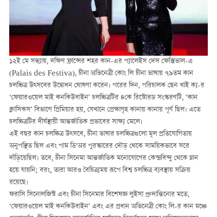
১২ই মে সন্ধ্যায়, দক্ষিণ ফ্রান্সের শহর কান-এর প্যালেইস দেস ফেস্তিভাল-এ
(Palais des Festiva), চীনা অভিনেত্রী কোং লি চীনা ভাষায় ৭৯তম কান
চলচ্চিত্র উত্সবের উদ্বোধন ঘোষণা করেন। পরের দিন, পরিচালক ছেন খাই ক্য-র
‘ফেয়ারওয়েল মাই কনকিউবাইন’ চলচ্চিত্রটির ৪কে রিস্টোরড সংস্করণটি, ‘কান
ক্লাসিকস’ বিভাগে প্রিমিয়ার হয়, যেখানে প্রেক্ষাগৃহ কানায় কানায় পূর্ণ ছিল। এতে
চলচ্চিত্রটির দীর্ঘস্থায়ী আন্তর্জাতিক প্রভাবের সাক্ষ্য মেলে।
এই বছর কান চলচ্চিত্র উত্সবে, চীনা ভাষার চলচ্চিত্রগুলো মূল প্রতিযোগিতায়
অনুপস্থিত ছিল এবং পাম ডি'অর পুরস্কারের দৌড় থেকে সাময়িকভাবে সরে
দাঁড়িয়েছিল। তবে, চীনা সিনেমা আন্তর্জাতিক মনোযোগের কেন্দ্রবিন্দু থেকে ম্লান
হয়ে যায়নি; বরং, তারা আরও বৈচিত্র্যময় রূপে বিশ্ব চলচ্চিত্র ব্যবস্থায় সক্রিয়
রয়েছে।
ফরাসি সিনোলজিস্ট এবং চীনা সিনেমার বিশেষজ্ঞ লুইসা প্রুদান্তিনোর মতে,
‘ফেয়ারওয়েল মাই কনকিউবাইন’ এবং এর প্রধান অভিনেত্রী কোং লি-র কান মঞ্চে