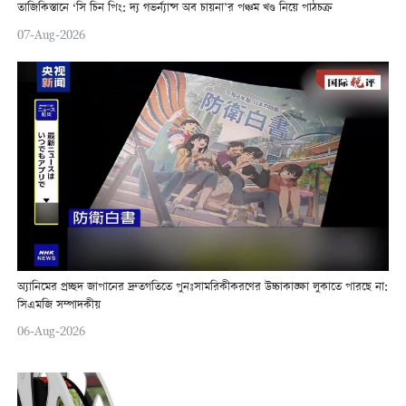
তাজিকিস্তানে ‘সি চিন পিং: দ্য গভর্ন্যান্স অব চায়না’র পঞ্চম খণ্ড নিয়ে পাঠচক্র
07-Aug-2026
অ্যানিমের প্রচ্ছদ জাপানের দ্রুতগতিতে পুনঃসামরিকীকরণের উচ্চাকাঙ্ক্ষা লুকাতে পারছে না:
সিএমজি সম্পাদকীয়
06-Aug-2026