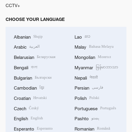
CCTV+
CHOOSE YOUR LANGUAGE
Shqip
ລາວ
Albanian
Lao
العربية
Bahasa Melayu
Arabic
Malay
Беларуская
Монгол
Belarusian
Mongolian
বাংলা
မြန်မာဘာသာ
Bengali
Myanmar
Български
नेपाली
Bulgarian
Nepali
ខ្មែរ
فارسی
Cambodian
Persian
Hrvatski
Polski
Croatian
Polish
Český
Português
Czech
Portuguese
English
پښتو
English
Pashto
Esperanto
Română
Esperanto
Romanian