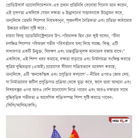
প্রোডিউসার্স অ্যাসোসিয়েশনস-এর প্রধান প্রতিনিধি বেনোয়া গিনেস মনে করেন,
এই প্রবণতা একদিকে যেমন দক্ষতা ও উদ্ভাবনের সম্ভাবনাকে উন্মোচন করে,
অন্যদিকে তেমনি শিল্পের নিয়মকানুন, সৃজনশীল নৈতিকতা এবং প্রতিভা কাঠামোর
উচ্চতর চাহিদা সৃষ্টি করে।
চায়না ফিল্ম অ্যাডমিনিস্ট্রেশনের উপ-পরিচালক ছিন চেন কুই বলেন, “চীনা
চলচ্চিত্র শিল্পের পরিমণ্ডল গভীর পরিবর্তনের মধ্য দিয়ে যাচ্ছে। কিন্তু, এটি
সাধারণত একটি উন্মুক্ত, বিচক্ষণ এবং অন্তর্ভুক্তিমূলক মনোভাব বজায় রাখে।”
একদিকে, এই শিল্প খরচ কমাতে, দক্ষতা বাড়াতে এবং নির্মাণচক্র সংক্ষিপ্ত করতে
কৃত্রিম বুদ্ধিমত্তার (এআই) প্রয়োগের সীমানা সক্রিয়ভাবে অন্বেষণ করছে;
অন্যদিকে, এটি ‘জনকেন্দ্রিক এবং প্রযুক্তির কল্যাণে’— নীতির ওপরও জোর দেয়,
যা নির্মাতাদের জটিল প্রযুক্তিগত প্রক্রিয়া থেকে মুক্ত করে, ফলে তারা আখ্যান এবং
বিষয়বস্তুর ওপর আরও বেশি মনোযোগ দিতে পারেন এবং আরও দক্ষতার সাথে
বুদ্ধিবৃত্তিক গভীরতা ও আবেগিক শক্তিসম্পন্ন শিল্প সৃষ্টি করতে পারেন।
(লিলি/আলিম/রুবি)