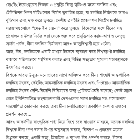
ছোংছিং ইয়োংছুয়েন বিজ্ঞান ও প্রযুক্তি ফিল্ম স্টুডিওর মতো চলচ্চিত্র এবং
টেলিভিশন শিল্প ঘাঁটিগুলোর নির্মাণ ত্বরান্বিত হচ্ছে, যা চলচ্চিত্র নির্মাণকে আরও
বুদ্ধিমান এবং দক্ষ করে তুলছে। দেশীয় এলইডি প্রজেকশন সিস্টেম চলচ্চিত্র
সরঞ্জামগুলোকে “মেড ইন চায়না” করে তুলছে। বিদেশের সঙ্গে চীনের সহ-
প্রযোজনার উপর নির্ভর করা থেকে শুরু করে প্রযুক্তিগত ক্যাচ-আপ ও নেতৃত্ব
অর্জন পর্যন্ত, চীনা চলচ্চিত্র নির্মাতারা আরও আত্মবিশ্বাসী হয়ে ওঠেন।
আজ, চীন, চলচ্চিত্রকে একটি মাধ্যম হিসেবে ব্যবহার করে বিশ্বব্যাপী চলচ্চিত্র
বাজারে সক্রিয়ভাবে সংমিশ্রণ করছে এবং বিভিন্ন সভ্যতার সুরেলা সহাবস্থানকে
উৎসাহিত করছে।
বিশ্বকে আরও উন্মুক্ত মনোভাবের সাথে আলিঙ্গন করে চীন। শাংহাই আন্তর্জাতিক
চলচ্চিত্র উৎসব, বেইজিং আন্তর্জাতিক চলচ্চিত্র উৎসব এবং পিংইয়াও আন্তর্জাতিক
চলচ্চিত্র উৎসব দেশি-বিদেশি বিনিময়ের জন্য প্ল্যাটফর্ম তৈরি করেছে; বেল্ট অ্যান্ড
রোড ইনিশিয়েটিভে অংশগ্রহণকারী দেশগুলোর সাথে চলচ্চিত্র সহ-প্রযোজনায়
সহযোগিতা জোরদার করছে এবং চীনা চলচ্চিত্রগুলো একাধিক দেশ ও অঞ্চলে
প্রদর্শন করছে...
আরও আকর্ষণীয় সাংস্কৃতিক পণ্য নিয়ে বিশ্বে চলে যাওয়ার মাধ্যমে, অনেক চলচ্চিত্র
বিশ্বকে চীনা গল্প বলার উপায় অনুসন্ধান করছে, বিতরণ ও প্রচারের মডেল
উদ্ভাবন করছে, একটি সত্য, ত্রিমাত্রিক ও ব্যাপক চীন প্রদর্শন করছে, চীনের