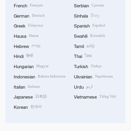
Français
Српски
French
Serbian
Deutsch
සිංහල
German
Sinhala
Ελληνικά
Español
Greek
Spanish
Hausa
Kiswahili
Hausa
Swahili
עברית
தமிழ்
Hebrew
Tamil
हिन्दी
ไทย
Hindi
Thai
Magyar
Türkçe
Hungarian
Turkish
Bahasa Indonesia
Українська
Indonesian
Ukrainian
Italiano
اردو
Italian
Urdu
日本語
Tiếng Việt
Japanese
Vietnamese
한국어
Korean