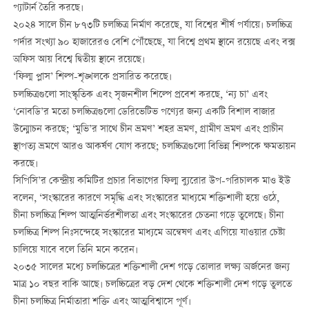
প্যাটার্ন তৈরি করছে।
২০২৪ সালে চীন ৮৭৩টি চলচ্চিত্র নির্মাণ করেছে, যা বিশ্বের শীর্ষ পর্যায়ে। চলচ্চিত্র
পর্দার সংখ্যা ৯০ হাজারেরও বেশি পৌঁছেছে, যা বিশ্বে প্রথম স্থানে রয়েছে এবং বক্স
অফিস আয় বিশ্বে দ্বিতীয় স্থানে রয়েছে।
‘ফিল্ম প্লাস’ শিল্প-শৃঙ্খলকে প্রসারিত করেছে।
চলচ্চিত্রগুলো সাংস্কৃতিক এবং সৃজনশীল শিল্পে প্রবেশ করছে, ‘ন্য চা’ এবং
‘নোবডি’র মতো চলচ্চিত্রগুলো ডেরিভেটিভ পণ্যের জন্য একটি বিশাল বাজার
উন্মোচন করছে; ‘মুভি’র সাথে চীন ভ্রমণ’ শহর ভ্রমণ, গ্রামীণ ভ্রমণ এবং প্রাচীন
স্থাপত্য ভ্রমণে আরও আকর্ষণ যোগ করছে; চলচ্চিত্রগুলো বিভিন্ন শিল্পকে ক্ষমতায়ন
করছে।
সিপিসি’র কেন্দ্রীয় কমিটির প্রচার বিভাগের ফিল্ম ব্যুরোর উপ-পরিচালক মাও ইউ
বলেন, ‘সংস্কারের কারণে সমৃদ্ধি এবং সংস্কারের মাধ্যমে শক্তিশালী হয়ে ওঠে,
চীনা চলচ্চিত্র শিল্প আত্মনির্ভরশীলতা এবং সংস্কারের চেতনা গড়ে তুলেছে। চীনা
চলচ্চিত্র শিল্প নিঃসন্দেহে সংস্কারের মাধ্যমে অন্বেষণ এবং এগিয়ে যাওয়ার চেষ্টা
চালিয়ে যাবে বলে তিনি মনে করেন।
২০৩৫ সালের মধ্যে চলচ্চিত্রের শক্তিশালী দেশ গড়ে তোলার লক্ষ্য অর্জনের জন্য
মাত্র ১০ বছর বাকি আছে। চলচ্চিত্রের বড় দেশ থেকে শক্তিশালী দেশ গড়ে তুলতে
চীনা চলচ্চিত্র নির্মাতারা শক্তি এবং আত্মবিশ্বাসে পূর্ণ।