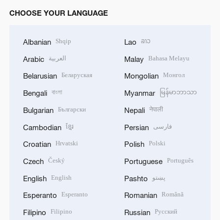
CHOOSE YOUR LANGUAGE
Shqip
ລາວ
Albanian
Lao
العربية
Bahasa Melayu
Arabic
Malay
Беларуская
Монгол
Belarusian
Mongolian
বাংলা
မြန်မာဘာသာ
Bengali
Myanmar
Български
नेपाली
Bulgarian
Nepali
ខ្មែរ
فارسی
Cambodian
Persian
Hrvatski
Polski
Croatian
Polish
Český
Português
Czech
Portuguese
English
پښتو
English
Pashto
Esperanto
Română
Esperanto
Romanian
Filipino
Русский
Filipino
Russian