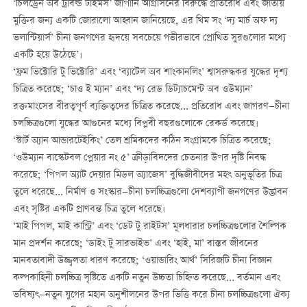
‘চিলড্রেন অব ট্রাবল্ড টাইমস’ জাপানি আগ্রাসনের বিরুদ্ধে প্রতিরোধ এবং জাতীয়
মুক্তির জন্য একটি জোরালো আহ্বান জানিয়েছে, এর থিম সং ‘দ্য মার্চ অফ দ্য
ভলান্টিয়ার্স’ চীনা জনগণের হৃদয়ে সবচেয়ে গভীরভাবে প্রোথিত সুরগুলোর মধ্যে
একটি হয়ে উঠেছে’।
‘ফ্রম ভিক্টোরি টু ভিক্টোরি’ এবং ‘ব্যাটেল অব শাংকানলিং’ শ্বাসরুদ্ধকর যুদ্ধের দৃশ্য
চিত্রিত করেছে; ‘চাও ই ম্যান’ এবং ‘দ্য রেড ডিট্যাচমেন্ট অব ওউম্যান’
রক্তমাংসের বীরত্বপূর্ণ ব্যক্তিত্বদের চিত্রিত করেছে... প্রতিরোধ এবং জাগরণ—চীনা
চলচ্চিত্রগুলো যুদ্ধের আগুনের মধ্যে বিপ্লবী বছরগুলোকে রেকর্ড করেছে।
‘স্টার্ট অ্যান আন্ডারটেইকিং’ তেল শ্রমিকদের কঠিন সংগ্রামকে চিত্রিত করেছে;
‘ওউম্যান বাস্কেটবল প্লেয়ার নং ৫’ ক্রীড়াবিদদের চেতনার উপর দৃষ্টি নিবদ্ধ
করেছে; ‘পিপল অ্যাট দেয়ার মিডল অ্যাজেস’ বুদ্ধিজীবীদের মহৎ অনুভূতির চিত্র
তুলে ধরেছে... নির্মাণ ও সংস্কার—চীনা চলচ্চিত্রগুলো দেশব্যাপী জনগণের উদ্ভাবন
এবং সৃষ্টির একটি প্রাণবন্ত চিত্র তুলে ধরেছে।
‘মাই পিপল, মাই কান্ট্রি’ এবং ‘ডেট টু রাইটস’ মূলধারার চলচ্চিত্রগুলোর শৈল্পিক
মান প্রদর্শন করেছে; ‘ডাইং টু সারভাইভ’ এবং ‘হাই, মা’ বাস্তব জীবনের
মানবতাবাদী উজ্জ্বলতা ধারণ করেছে; ‘ওয়ান্ডারিং আর্থ’ সিরিজটি চীনা বিজ্ঞান
কল্পকাহিনী চলচ্চিত্র সৃষ্টিতে একটি নতুন উচ্চতা চিহ্নিত করেছে... বর্তমান এবং
ভবিষ্যৎ—নতুন যুগের মহান অনুশীলনের উপর ভিত্তি করে চীনা চলচ্চিত্রগুলো ঐক্য