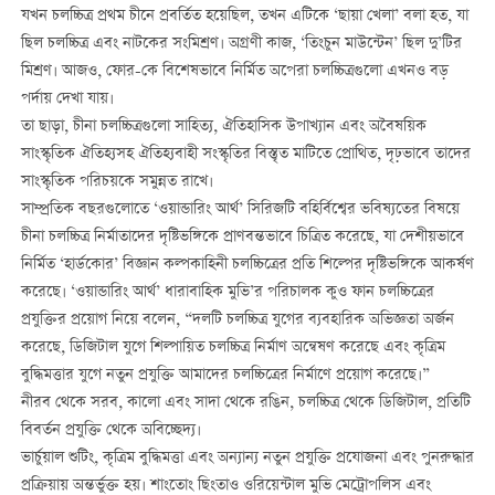
যখন চলচ্চিত্র প্রথম চীনে প্রবর্তিত হয়েছিল, তখন এটিকে ‘ছায়া খেলা’ বলা হত, যা
ছিল চলচ্চিত্র এবং নাটকের সংমিশ্রণ। অগ্রণী কাজ, ‘তিংচুন মাউন্টেন’ ছিল দু’টির
মিশ্রণ। আজও, ফোর-কে বিশেষভাবে নির্মিত অপেরা চলচ্চিত্রগুলো এখনও বড়
পর্দায় দেখা যায়।
তা ছাড়া, চীনা চলচ্চিত্রগুলো সাহিত্য, ঐতিহাসিক উপাখ্যান এবং অবৈষয়িক
সাংস্কৃতিক ঐতিহ্যসহ ঐতিহ্যবাহী সংস্কৃতির বিস্তৃত মাটিতে প্রোথিত, দৃঢ়ভাবে তাদের
সাংস্কৃতিক পরিচয়কে সমুন্নত রাখে।
সাম্প্রতিক বছরগুলোতে ‘ওয়ান্ডারিং আর্থ’ সিরিজটি বহির্বিশ্বের ভবিষ্যতের বিষয়ে
চীনা চলচ্চিত্র নির্মাতাদের দৃষ্টিভঙ্গিকে প্রাণবন্তভাবে চিত্রিত করেছে, যা দেশীয়ভাবে
নির্মিত ‘হার্ডকোর’ বিজ্ঞান কল্পকাহিনী চলচ্চিত্রের প্রতি শিল্পের দৃষ্টিভঙ্গিকে আকর্ষণ
করেছে। ‘ওয়ান্ডারিং আর্থ’ ধারাবাহিক মুভি’র পরিচালক কুও ফান চলচ্চিত্রের
প্রযুক্তির প্রয়োগ নিয়ে বলেন, “দলটি চলচ্চিত্র যুগের ব্যবহারিক অভিজ্ঞতা অর্জন
করেছে, ডিজিটাল যুগে শিল্পায়িত চলচ্চিত্র নির্মাণ অন্বেষণ করেছে এবং কৃত্রিম
বুদ্ধিমত্তার যুগে নতুন প্রযুক্তি আমাদের চলচ্চিত্রের নির্মাণে প্রয়োগ করেছে।”
নীরব থেকে সরব, কালো এবং সাদা থেকে রঙিন, চলচ্চিত্র থেকে ডিজিটাল, প্রতিটি
বিবর্তন প্রযুক্তি থেকে অবিচ্ছেদ্য।
ভার্চুয়াল শুটিং, কৃত্রিম বুদ্ধিমত্তা এবং অন্যান্য নতুন প্রযুক্তি প্রযোজনা এবং পুনরুদ্ধার
প্রক্রিয়ায় অন্তর্ভুক্ত হয়। শাংতোং ছিংতাও ওরিয়েন্টাল মুভি মেট্রোপলিস এবং