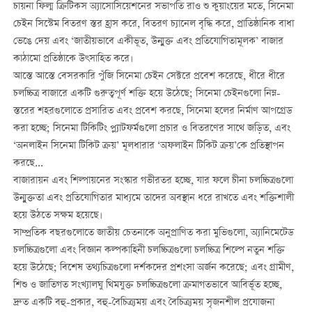
চায়না ফিল্ম ক্রিটিকস অ্যাসোসিয়েশনের সভাপতি রাও শু কুয়াংয়ের মতে, সিনেমা
চেইন সিস্টেম বিতরণ স্তর হ্রাস করে, বিতরণ চ্যানেল বৃদ্ধি করে, প্রাতিষ্ঠানিক বাধা
ভেঙে দেয় এবং ‘জাতীয়ভাবে একীভূত, উন্মুক্ত এবং প্রতিযোগিতামূলক’ বাজার
কাঠামো প্রতিষ্ঠাকে উৎসাহিত করে।
আস্তে আস্তে বেসরকারি পুঁজি সিনেমা চেইন সেক্টরে প্রবেশ করেছে, ধীরে ধীরে
চলচ্চিত্র বাজারে একটি গুরুত্বপূর্ণ শক্তি হয়ে উঠেছে; সিনেমা চেইনগুলো নিম্ন-
স্তরের শহরগুলোতে প্রসারিত এবং প্রবেশ করছে, সিনেমা হলের নির্মাণ আপগ্রেড
করা হচ্ছে; সিনেমা টিকিটিং প্ল্যাটফর্মগুলো প্রচার ও বিতরণের সাথে জড়িত, এবং
‘অনলাইন সিনেমা টিকিট ক্রয়’ মূলধারার ‘অফলাইন টিকিট ক্রয়’কে প্রতিস্থাপন
করছে...
বাজারায়ন এবং শিল্পায়নের সংস্কার গভীরতর হচ্ছে, যার ফলে চীনা চলচ্চিত্রগুলো
উন্মুক্ততা এবং প্রতিযোগিতার মাধ্যমে তাদের অবস্থান ধরে রাখতে এবং শক্তিশালী
হয়ে উঠতে সক্ষম হয়েছে।
সাম্প্রতিক বছরগুলোতে জাতীয় চেতনাকে অনুপ্রাণিত করা মুভিগুলো, অ্যানিমেটেড
চলচ্চিত্রগুলো এবং বিজ্ঞান কল্পকাহিনী চলচ্চিত্রগুলো চলচ্চিত্র শিল্পে নতুন শক্তি
হয়ে উঠেছে; বিশেষ তথ্যচিত্রগুলো দর্শকদের প্রশংসা অর্জন করেছে; এবং গ্রামীণ,
শিশু ও জাতিগত সংখ্যালঘু থিমযুক্ত চলচ্চিত্রগুলো ক্রমাগতভাবে আবির্ভূত হচ্ছে,
দ্রুত একটি বহু-প্রকার, বহু-বৈচিত্র্যময় এবং বৈচিত্র্যময় সৃজনশীল প্রযোজনা