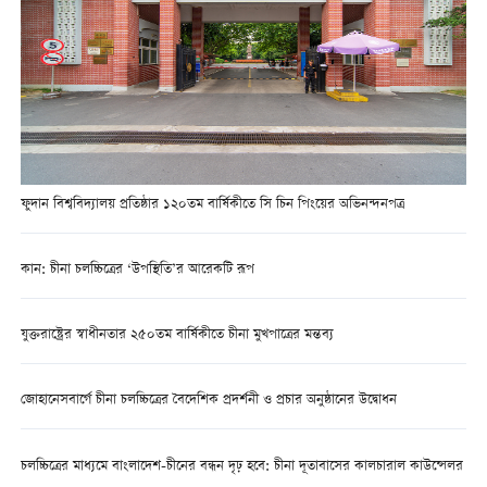
ফুদান বিশ্ববিদ্যালয় প্রতিষ্ঠার ১২০তম বার্ষিকীতে সি চিন পিংয়ের অভিনন্দনপত্র
কান: চীনা চলচ্চিত্রের ‘উপস্থিতি’র আরেকটি রূপ
যুক্তরাষ্ট্রের স্বাধীনতার ২৫০তম বার্ষিকীতে চীনা মুখপাত্রের মন্তব্য
জোহানেসবার্গে চীনা চলচ্চিত্রের বৈদেশিক প্রদর্শনী ও প্রচার অনুষ্ঠানের উদ্বোধন
চলচ্চিত্রের মাধ্যমে বাংলাদেশ-চীনের বন্ধন দৃঢ় হবে: চীনা দূতাবাসের কালচারাল কাউন্সেলর