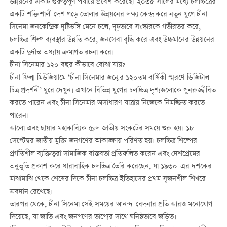
উন্নয়নের একটি গুরুত্বপূর্ণ পর্যায়ে প্রবেশ করেছে। ২০৩৫ সালের মধ্যে চলচ্চিত্রের
একটি শক্তিশালী দেশ গড়ে তোলার উন্নয়নের লক্ষ্য কেন্দ্র করে নতুন যুগে চীনা
সিনেমা জনকেন্দ্রিক দৃষ্টিভঙ্গি মেনে চলে, দৃঢ়ভাবে সংস্কারকে গভীরতর করে,
চলচ্চিত্র শিল্প ব্যবস্থার উন্নতি করে, জনসেবা বৃদ্ধি করে এবং উচ্চমানের উন্নয়নের
একটি দুর্দান্ত অধ্যায় ক্রমাগত রচনা করে।
চীনা সিনেমার ১২০ বছর কীভাবে বোঝা যায়?
চীনা ফিল্ম মিউজিয়ামে ‘চীনা সিনেমার জন্মের ১২০তম বার্ষিকী স্মরণে ডিজিটাল
চিত্র প্রদর্শনী’ ঘুরে দেখুন। এখানে বিভিন্ন যুগের চলচ্চিত্র দৃশ্যগুলোকে পুনরুজ্জীবিত
করতে পারেন এবং চীনা সিনেমার অসাধারণ যাত্রায় নিজেকে নিমজ্জিত করতে
পারেন।
আলো এবং ছায়ার মহাকাব্যিক স্ক্রল জাতীয় সংকটের সময়ে শুরু হয়। ১৮
সেপ্টেম্বর জাতীয় মুক্তি জনগণের আকাঙ্ক্ষায় পরিণত হয়। চলচ্চিত্র শিল্পের
প্রগতিশীল ব্যক্তিত্বরা সামাজিক বাস্তবতা প্রতিফলিত করেন এবং দেশপ্রেমের
অনুভূতি প্রকাশ করে ধারাবাহিক চলচ্চিত্র তৈরি করেছেন, যা ১৯৩০-এর দশকের
মাঝামাঝি থেকে শেষের দিকে চীনা চলচ্চিত্র ইতিহাসের প্রথম সৃজনশীল শিখরে
অবদান রেখেছে।
তারপর থেকে, চীনা সিনেমা সেই সময়ের আনন্দ-বেদনার প্রতি আরও মনোযোগ
দিয়েছে, যা জাতি এবং জনগণের ভাগ্যের সাথে ঘনিষ্ঠভাবে জড়িত।