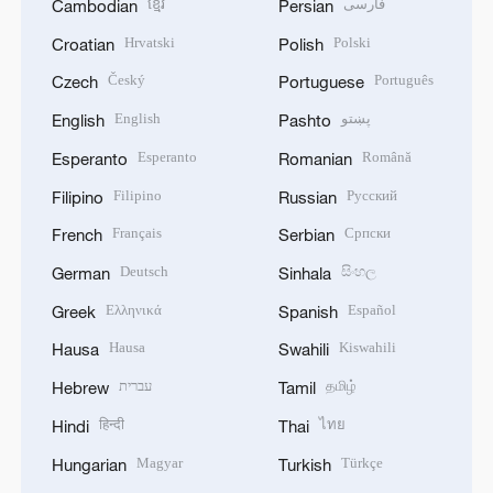
ខ្មែរ
فارسی
Cambodian
Persian
Hrvatski
Polski
Croatian
Polish
Český
Português
Czech
Portuguese
English
پښتو
English
Pashto
Esperanto
Română
Esperanto
Romanian
Filipino
Русский
Filipino
Russian
Français
Српски
French
Serbian
Deutsch
සිංහල
German
Sinhala
Ελληνικά
Español
Greek
Spanish
Hausa
Kiswahili
Hausa
Swahili
עברית
தமிழ்
Hebrew
Tamil
हिन्दी
ไทย
Hindi
Thai
Magyar
Türkçe
Hungarian
Turkish