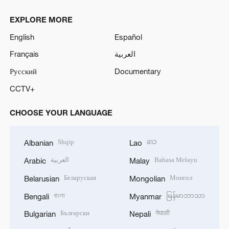
EXPLORE MORE
English
Español
Français
العربية
Русский
Documentary
CCTV+
CHOOSE YOUR LANGUAGE
Shqip
ລາວ
Albanian
Lao
العربية
Bahasa Melayu
Arabic
Malay
Беларуская
Монгол
Belarusian
Mongolian
বাংলা
မြန်မာဘာသာ
Bengali
Myanmar
Български
नेपाली
Bulgarian
Nepali