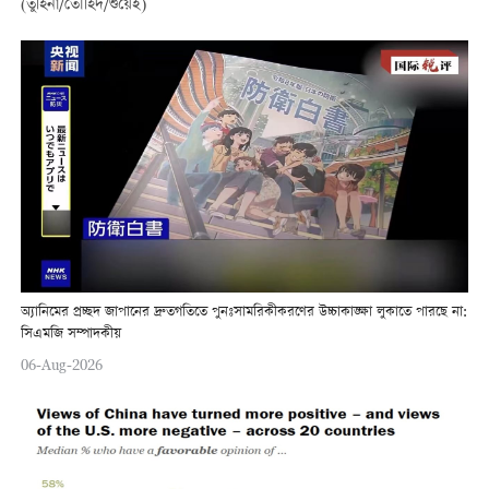
(তুহিনা/তৌহিদ/শুয়েই)
অ্যানিমের প্রচ্ছদ জাপানের দ্রুতগতিতে পুনঃসামরিকীকরণের উচ্চাকাঙ্ক্ষা লুকাতে পারছে না:
সিএমজি সম্পাদকীয়
06-Aug-2026