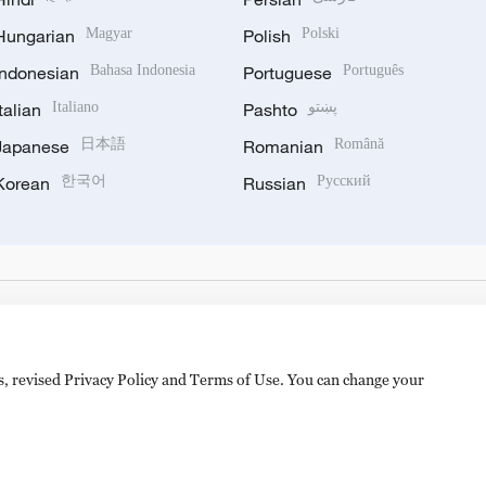
Hungarian
Magyar
Polish
Polski
Indonesian
Bahasa Indonesia
Portuguese
Português
Italian
Italiano
Pashto
پښتو
Japanese
日本語
Romanian
Română
Korean
한국어
Russian
Русский
es, revised Privacy Policy and Terms of Use. You can change your
备 11010502050052号
Disinformation report hotline: 010-8506146