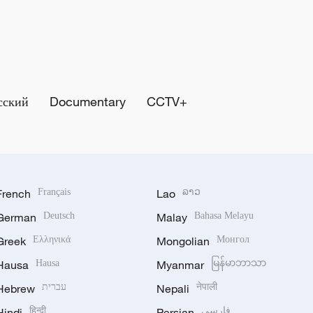
сский
Documentary
CCTV+
French
Français
Lao
ລາວ
German
Deutsch
Malay
Bahasa Melayu
Greek
Ελληνικά
Mongolian
Монгол
Hausa
Hausa
Myanmar
မြန်မာဘာသာ
Hebrew
עברית
Nepali
नेपाली
Hindi
हिन्दी
Persian
فارسی