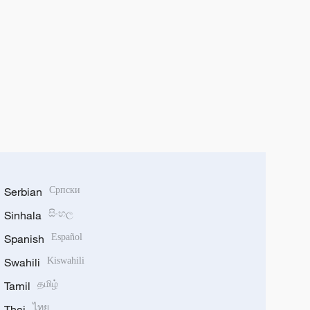
Serbian
Српски
Sinhala
සිංහල
Spanish
Español
Swahili
Kiswahili
Tamil
தமிழ்
Thai
ไทย