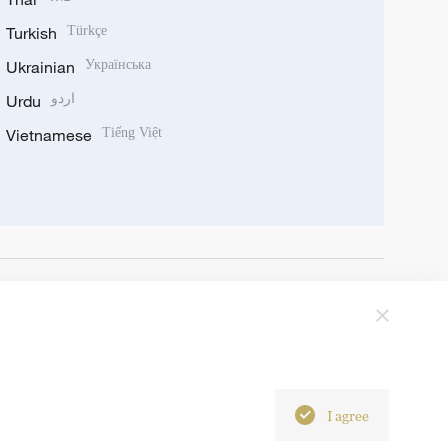
Turkish
Türkçe
Ukrainian
Українська
Urdu
اردو
Vietnamese
Tiếng Việt
I agree
6