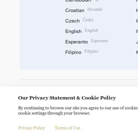
Croatian
Hrvatski
Czech
Český
English
English
Esperanto
Esperanto
Filipino
Filipino
DOWNLOAD OUR APP
Our Privacy Statement & Cookie Policy
By continuing to browse our site you agree to our use of cooki
cookie settings through your browser.
Privacy Policy
Terms of Use
Copyright © 2024 CGTN.
京ICP备20000184号
京公网安