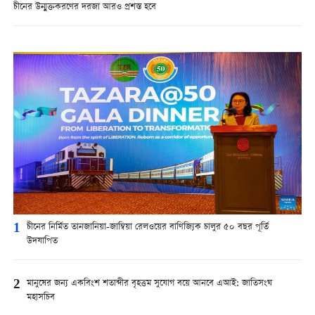
চীনের উন্মুক্তকরণের দরজা আরও প্রশস্ত হবে
1
চীনের নির্মিত তানজানিয়া-জাম্বিয়া রেলওয়ের বাণিজ্যিক চালুর ৫০ বছর পূর্তি
উদযাপিত
2
মানুষের জন্য একবিংশ শতাব্দীর বৃহত্তম সুযোগ বয়ে আনবে এআই: জাতিসংঘ
মহাসচিব