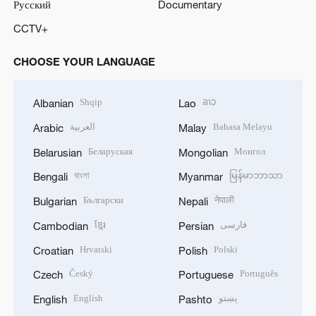
Русский
Documentary
CCTV+
CHOOSE YOUR LANGUAGE
Shqip
ລາວ
Albanian
Lao
العربية
Bahasa Melayu
Arabic
Malay
Беларуская
Монгол
Belarusian
Mongolian
বাংলা
မြန်မာဘာသာ
Bengali
Myanmar
Български
नेपाली
Bulgarian
Nepali
ខ្មែរ
فارسی
Cambodian
Persian
Hrvatski
Polski
Croatian
Polish
Český
Português
Czech
Portuguese
English
پښتو
English
Pashto