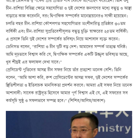
আন্দ্রে ডেনিসভ দু’পক্ষের প্রায় প্রতিটি শীর্ষ বৈঠকে অংশগ্রহণ করেছেন। তিনি শুধু
চীন-রাশিয়া বিভিন্ন ক্ষেত্রে সহযোগিতা ও দুই দেশের জনগণের মধ্যে বন্ধুত্ব ও আস্থা
বাড়াতে কাজ করেননি, বরং দ্বিপাক্ষিক সম্পর্কের মানোন্নয়নেরও সাক্ষী হয়েছেন।
চলতি বছর চীন-রাশিয়া কৌশলগত সহযোগিতার অংশীদারিত্ব প্রতিষ্ঠার ৩০তম
বার্ষিকী এবং চীন-রাশিয়া সুপ্রতিবেশীসূলভ বন্ধুত্ব চুক্তি স্বাক্ষরের ২৫তম বার্ষিকী।
এ প্রসঙ্গে তিনি দুই দেশের সম্পর্কের ভবিষ্যৎ নিয়ে আশাবাদ ব্যক্ত করেন।
ডেনিসভ বলেন, "রাশিয়া ও চীন দুটি বড় দেশ। আমাদের সম্পর্ক অত্যন্ত ঘনিষ্ঠ।
আমি দৃঢ়ভাবে বিশ্বাস করি যে, দ্বিপাক্ষিক সম্পর্কের একটি উজ্জ্বল ভবিষ্যত আছে,
খুব শীঘ্রই এর ফলাফল দেখা যাবে।"
প্রেসিডেন্ট পুতিনের আসন্ন চীন সফর নিয়ে তাঁর প্রত্যাশা অনেক বেশি। তিনি
বলেন, "আমি আশা করি, রুশ প্রেসিডেন্টের আসন্ন সফর, দুই দেশের সম্পর্কের
স্থিতিশীলতা ও ইতিবাচক মানসিকতা প্রদর্শন করবে। আমরা এই সফর নিয়ে অনেক
আশাবাদী। সাবেক রাষ্ট্রদূত হিসেবে আমার পূর্ণ বিশ্বাস এই যে, এই সফরের সব
কর্মসূচি সুষ্ঠু ও সফলভাবে সম্পন্ন হবে।" (শিশির/আলিম/আকাশ)