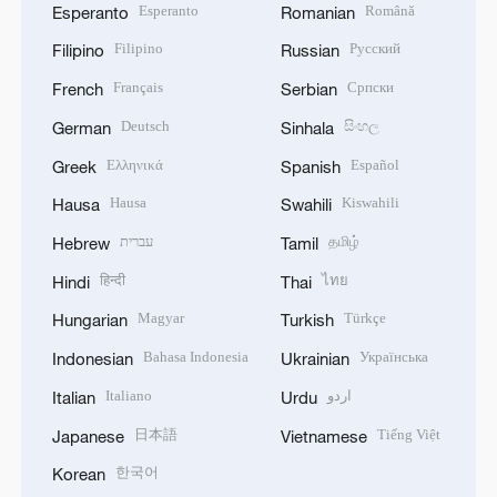
Esperanto
Română
Esperanto
Romanian
Filipino
Русский
Filipino
Russian
Français
Српски
French
Serbian
Deutsch
සිංහල
German
Sinhala
Ελληνικά
Español
Greek
Spanish
Hausa
Kiswahili
Hausa
Swahili
עברית
தமிழ்
Hebrew
Tamil
हिन्दी
ไทย
Hindi
Thai
Magyar
Türkçe
Hungarian
Turkish
Bahasa Indonesia
Українська
Indonesian
Ukrainian
Italiano
اردو
Italian
Urdu
日本語
Tiếng Việt
Japanese
Vietnamese
한국어
Korean