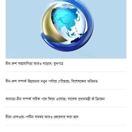
চীন-রুশ সহযোগিতা আরও বাড়বে: মুখপাত্র
চীন-রুশ সম্পর্ক উন্নয়নের নতুন পর্যায়ে পৌঁছেছে: বিশেষজ্ঞের অভিমত
কানাডা-চীন সম্পর্ক সঠিক পথে ফিরে এসেছে: সাবেক প্রধানমন্ত্রী জঁ ক্রিচেন
চীনে রেলওয়ে-পর্যটন সমন্বয় আরও জোরদার করা হবে