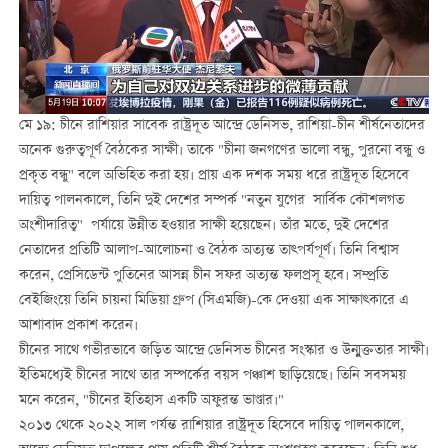
মে ১৯: চীনে রাশিয়ার সাবেক রাষ্ট্রদূত আন্দ্রে ডেনিসভ, রাশিয়া-চীন শীর্ষনেতাদের
অনেক গুরুত্বপূর্ণ বৈঠকের সাক্ষী। তাকে "চীনা জনগণের ভালো বন্ধু, পুরনো বন্ধু ও
প্রকৃত বন্ধু" বলে অভিহিত করা হয়। প্রায় এক দশক সময় ধরে রাষ্ট্রদূত হিসেবে
দায়িত্ব পালনকালে, তিনি দুই দেশের সম্পর্ক "নতুন যুগের সার্বিক কৌশলগত
অংশীদারিত্ব" পর্যায়ে উন্নীত হওয়ার সাক্ষী হয়েছেন। তাঁর মতে, দুই দেশের
নেতাদের প্রতিটি আলাপ-আলোচনা ও বৈঠক অত্যন্ত তাত্পর্যপূর্ণ। তিনি বিশ্বাস
করেন, প্রেসিডেন্ট পুতিনের আসন্ন চীন সফর অত্যন্ত ফলপ্রসূ হবে। সম্প্রতি
বেইজিংয়ে তিনি চায়না মিডিয়া গ্রুপ (সিএমজি)-কে দেওয়া এক সাক্ষাত্কারে এ
আশাবাদ প্রকাশ করেন।
চীনের সাথে গভীরভাবে জড়িত আন্দ্রে ডেনিসভ চীনের সংস্কার ও উন্মুক্ততার সাক্ষী।
ইতিমধ্যেই চীনের সাথে তার সম্পর্কের বয়স পঞ্চাশ ছাড়িয়েছে। তিনি সবসময়
মনে করেন, "চীনের ইতিহাস একটি অফুরন্ত ভাণ্ডার।"
২০১৩ থেকে ২০২২ সাল পর্যন্ত রাশিয়ার রাষ্ট্রদূত হিসেবে দায়িত্ব পালনকালে,