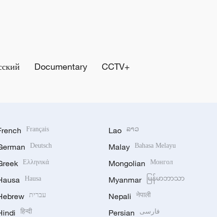
сский
Documentary
CCTV+
French
Français
Lao
ລາວ
German
Deutsch
Malay
Bahasa Melayu
Greek
Ελληνικά
Mongolian
Монгол
Hausa
Hausa
Myanmar
မြန်မာဘာသာ
Hebrew
עברית
Nepali
नेपाली
Hindi
हिन्दी
Persian
فارسی