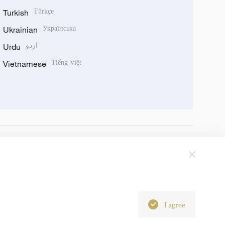
Turkish
Türkçe
Ukrainian
Українська
Urdu
اردو
Vietnamese
Tiếng Việt
I agree
6