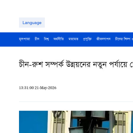
Language
মূলপাতা
চীন
বিশ্ব
অর্থনীতি
মতামত
প্রযুক্তি
জীবনযাপন
চীনের শিল্প 
চীন-রুশ সম্পর্ক উন্নয়নের নতুন পর্যায়
13:31:00 21-May-2026