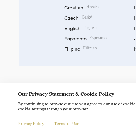
Croatian
Hrvatski
Czech
Český
English
English
Esperanto
Esperanto
Filipino
Filipino
DOWNLOAD OUR APP
Our Privacy Statement & Cookie Policy
By continuing to browse our site you agree to our use of cooki
cookie settings through your browser.
Privacy Policy
Terms of Use
Copyright © 2024 CGTN.
京ICP备20000184号
京公网安