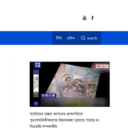
টিভি
রেডিও
search
অ্যানিমের প্রচ্ছদ জাপানের দ্রুতগতিতে
পুনঃসামরিকীকরণের উচ্চাকাঙ্ক্ষা লুকাতে পারছে না:
সিএমজি সম্পাদকীয়