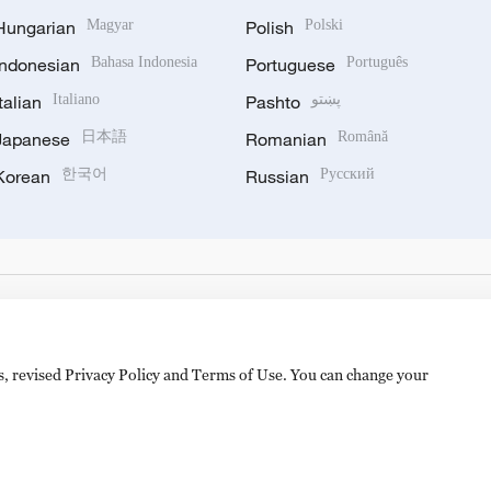
Hungarian
Magyar
Polish
Polski
Indonesian
Bahasa Indonesia
Portuguese
Português
Italian
Italiano
Pashto
پښتو
Japanese
日本語
Romanian
Română
Korean
한국어
Russian
Русский
es, revised Privacy Policy and Terms of Use. You can change your
备 11010502050052号
Disinformation report hotline: 010-8506146