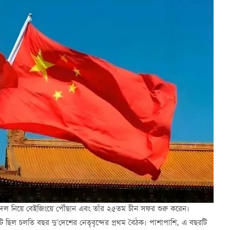
তিনিধিদল নিয়ে বেইজিংয়ে পৌঁছান এবং তাঁর ২৫তম চীন সফর শুরু করেন।
টি ছিল চলতি বছর দু’দেশের নেতৃবৃন্দের প্রথম বৈঠক। পাশাপাশি, এ বছরটি