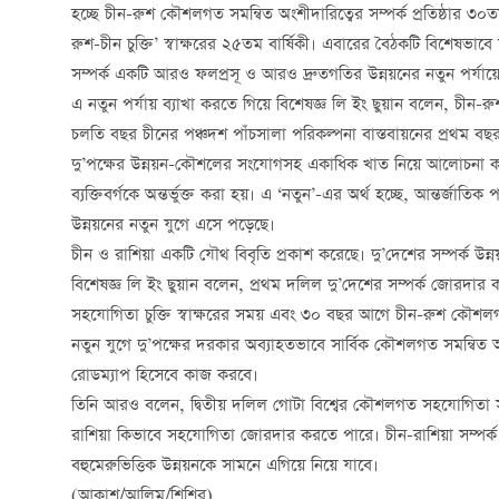
হচ্ছে চীন-রুশ কৌশলগত সমন্বিত অংশীদারিত্বের সম্পর্ক প্রতিষ্ঠার ৩০তম 
রুশ-চীন চুক্তি’ স্বাক্ষরের ২৫তম বার্ষিকী। এবারের বৈঠকটি বিশেষভ
সম্পর্ক একটি আরও ফলপ্রসূ ও আরও দ্রুতগতির উন্নয়নের নতুন পর্যায়
এ নতুন পর্যায় ব্যাখা করতে গিয়ে বিশেষজ্ঞ লি ইং ছুয়ান বলেন, চীন
চলতি বছর চীনের পঞ্চদশ পাঁচসালা পরিকল্পনা বাস্তবায়নের প্রথম বছর। 
দু’পক্ষের উন্নয়ন-কৌশলের সংযোগসহ একাধিক খাত নিয়ে আলোচনা করা 
ব্যক্তিবর্গকে অন্তর্ভুক্ত করা হয়। এ ‘নতুন’-এর অর্থ হচ্ছে, আন্তর্জাত
উন্নয়নের নতুন যুগে এসে পড়েছে।
চীন ও রাশিয়া একটি যৌথ বিবৃতি প্রকাশ করেছে। দু’দেশের সম্পর্ক উন্ন
বিশেষজ্ঞ লি ইং ছুয়ান বলেন, প্রথম দলিল দু’দেশের সম্পর্ক জোরদার 
সহযোগিতা চুক্তি স্বাক্ষরের সময় এবং ৩০ বছর আগে চীন-রুশ কৌশলগত সমন
নতুন যুগে দু’পক্ষের দরকার অব্যাহতভাবে সার্বিক কৌশলগত সমন্বিত অ
রোডম্যাপ হিসেবে কাজ করবে।
তিনি আরও বলেন, দ্বিতীয় দলিল গোটা বিশ্বের কৌশলগত সহযোগিতা সম্পর
রাশিয়া কিভাবে সহযোগিতা জোরদার করতে পারে। চীন-রাশিয়া সম্পর্ক আন
বহুমেরুভিত্তিক উন্নয়নকে সামনে এগিয়ে নিয়ে যাবে।
(আকাশ/আলিম/শিশির)