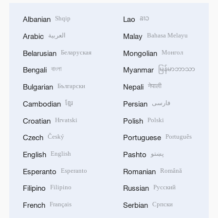
Shqip
ລາວ
Albanian
Lao
العربية
Bahasa Melayu
Arabic
Malay
Беларуская
Монгол
Belarusian
Mongolian
বাংলা
မြန်မာဘာသာ
Bengali
Myanmar
Български
नेपाली
Bulgarian
Nepali
ខ្មែរ
فارسی
Cambodian
Persian
Hrvatski
Polski
Croatian
Polish
Český
Português
Czech
Portuguese
English
پښتو
English
Pashto
Esperanto
Română
Esperanto
Romanian
Filipino
Русский
Filipino
Russian
Français
Српски
French
Serbian