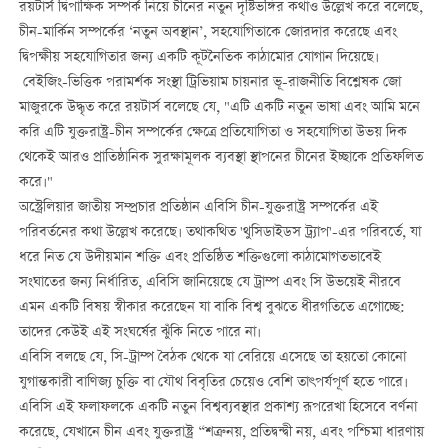
রয়টার্স দ্বিপাক্ষিক সম্পর্ক নিয়ে চীনের নতুন দৃষ্টিভঙ্গির কথাও উল্লেখ করে বলেছে,
চীন-মার্কিন সম্পর্কের ‘নতুন অবস্থান’, সহযোগিতাকে জোরদার করেছে এবং
দ্বিপক্ষীয় সহযোগিতার জন্য একটি কূটনৈতিক কাঠামোর যোগান দিয়েছে।
বেইজিং-ভিত্তিক পরামর্শক সংস্থা ট্রিভিয়াম চায়নার ভূ-রাজনীতি বিশ্লেষক জো
মাজুরকে উদ্ধৃত করে রয়টার্স বলেছে যে, "এটি একটি নতুন ভাষা এবং আমি মনে
করি এটি যুক্তরাষ্ট্র-চীন সম্পর্কের ক্ষেত্রে প্রতিযোগিতা ও সহযোগিতা উভয় দিক
থেকেই আরও প্রাতিষ্ঠানিক সুরক্ষামূলক ব্যবস্থা স্থাপনের চীনের ইচ্ছাকে প্রতিফলিত
করে।"
অস্ট্রেলিয়ার জাতীয় সম্প্রচার প্রতিষ্ঠান এবিসি চীন-যুক্তরাষ্ট্র সম্পর্কের এই
পরিবর্তনের কথা উল্লেখ করেছে। তথাকথিত 'থুসিডাইডস ট্র্যাপ'-এর পরিবর্তে, যা
ধরে নিত যে উদীয়মান শক্তি এবং প্রতিষ্ঠিত শক্তিগুলো কাঠামোগতভাবেই
সংঘাতের জন্য নির্ধারিত, এবিসি জানিয়েছে যে ট্রাম্প এবং সি উভয়েই নীরবে
এমন একটি বিষয় স্বীকার করেছেন যা বাকি বিশ্ব বুঝতে ধীরগতিতে এগোচ্ছে:
তাদের কেউই এই সংঘর্ষের ঝুঁকি নিতে পারে না।
এবিসি বলছে যে, সি-ট্রাম্প বৈঠক থেকে যা বেরিয়ে এসেছে তা হয়তো কোনো
যুগান্তকারী বাণিজ্য চুক্তি বা যৌথ বিবৃতির চেয়েও বেশি তাৎপর্যপূর্ণ হতে পারে।
এবিসি এই ফলাফলকে একটি নতুন বিশ্বব্যবস্থার প্রকাশ্য রূপরেখা হিসেবে বর্ণনা
করেছে, যেখানে চীন এবং যুক্তরাষ্ট্র “শত্রু নয়, প্রতিদ্বন্দ্বী নয়, এবং পশ্চিমা ধারণায়