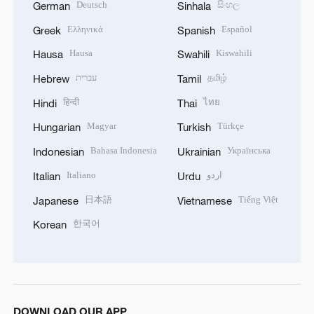
Deutsch
සිංහල
German
Sinhala
Ελληνικά
Español
Greek
Spanish
Hausa
Kiswahili
Hausa
Swahili
עברית
தமிழ்
Hebrew
Tamil
हिन्दी
ไทย
Hindi
Thai
Magyar
Türkçe
Hungarian
Turkish
Bahasa Indonesia
Українська
Indonesian
Ukrainian
Italiano
اردو
Italian
Urdu
日本語
Tiếng Việt
Japanese
Vietnamese
한국어
Korean
DOWNLOAD OUR APP