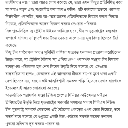
অংশীদারও নয়।” তারা আরও যোগ করেছে যে, তারা এমন কিছুর প্রতিনিধিত্ব করে
যা আরও নতুন এবং সংজ্ঞায়িত করা আরও কঠিন: দুটি কাঠামোগতভাবে পরস্পর
নির্ভরশীল পরাশক্তি, যারা আপাতত তাদের প্রতিদ্বন্দ্বিতাকে নিয়ন্ত্রণ করার সিদ্ধান্ত
নিয়েছে, প্রতিদ্বন্দ্বিতাকে তাদের নিয়ন্ত্রণ করতে দেওয়ার পরিবর্তে।
সিঙ্গাপুর-ভিত্তিক দ্য স্ট্রেইটস টাইমস জানিয়েছে যে, চীন ও যুক্তরাষ্ট্রের মধ্যকার
সম্পর্কে বাণিজ্য ও স্থিতিশীলতা উভয় নেতার আলোচনার মূল বিষয় হিসেবে উঠে
এসেছে।
কিছু চীন পর্যবেক্ষক আরও সুনির্দিষ্ট বাণিজ্য সংক্রান্ত ফলাফল প্রত্যাশা করেছিলেন
উল্লেখ করে, দ্য স্ট্রেইটস টাইমস ‘দ্য এশিয়া গ্রুপ’ পরামর্শক সংস্থার চীন বিষয়ক
ব্যবস্থাপনা পরিচালক হান শেন লিনের উদ্ধৃতি দিয়ে বলেছে যে, সেগুলো
বাস্তবায়িত না হলেও, নেতাদের এই আলোচনা চীনকে চাপের মুখে থাকা একটি
দেশ হিসেবে নয়, বরং একটি আত্মবিশ্বাসী সমকক্ষ শক্তি হিসেবে দেখার ধারণাকে
ইতোমধ্যেই আরও জোরালো করেছে।
আন্তর্জাতিক পরামর্শক সংস্থা ডিজিএ গ্রুপের সিনিয়র কাউন্সেলর মাইরন
ব্রিলিয়ান্টের উদ্ধৃতি দিয়ে যুক্তরাষ্ট্রের সরকারি সম্প্রচার মাধ্যম পিবিএস নিউজ
চীন-যুক্তরাষ্ট্র সম্পর্কে নেতাদের এই বৈঠকের গুরুত্বের ওপর জোর দিয়েছে, তবে
সতর্ক করে বলেছে যে শুধুমাত্র একটি উচ্চ-পর্যায়ের সফরই কয়েক দশকের
পুরনো অবিশ্বাস দূর করতে পারবে না।