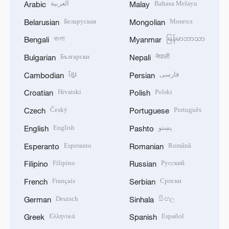
العربية
Bahasa Melayu
Arabic
Malay
Беларуская
Монгол
Belarusian
Mongolian
বাংলা
မြန်မာဘာသာ
Bengali
Myanmar
Български
नेपाली
Bulgarian
Nepali
ខ្មែរ
فارسی
Cambodian
Persian
Hrvatski
Polski
Croatian
Polish
Český
Português
Czech
Portuguese
English
پښتو
English
Pashto
Esperanto
Română
Esperanto
Romanian
Filipino
Русский
Filipino
Russian
Français
Српски
French
Serbian
Deutsch
සිංහල
German
Sinhala
Ελληνικά
Español
Greek
Spanish