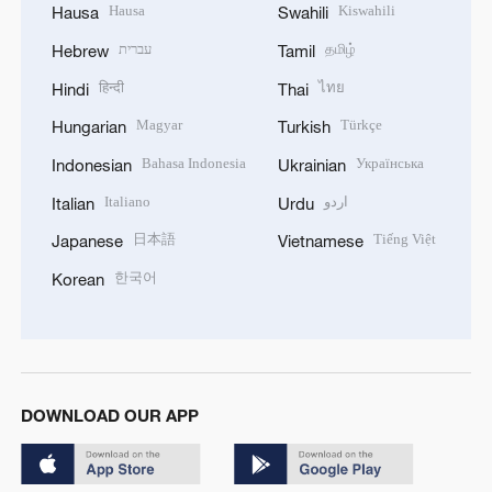
Hausa
Kiswahili
Hausa
Swahili
עברית
தமிழ்
Hebrew
Tamil
हिन्दी
ไทย
Hindi
Thai
Magyar
Türkçe
Hungarian
Turkish
Bahasa Indonesia
Українська
Indonesian
Ukrainian
Italiano
اردو
Italian
Urdu
日本語
Tiếng Việt
Japanese
Vietnamese
한국어
Korean
DOWNLOAD OUR APP