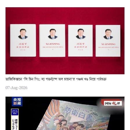
তাজিকিস্তানে ‘সি চিন পিং: দ্য গভর্ন্যান্স অব চায়না’র পঞ্চম খণ্ড নিয়ে পাঠচক্র
07-Aug-2026