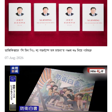
তাজিকিস্তানে ‘সি চিন পিং: দ্য গভর্ন্যান্স অব চায়না’র পঞ্চম খণ্ড নিয়ে পাঠচক্র
07-Aug-2026