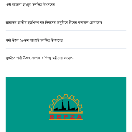
পর্দা নামলো ছাংছুন চলচ্চিত্র উৎসবের
ভারতের জাতীয় হস্তশিল্প বস্ত্র দিবসের অনুষ্ঠানে চীনের কনসাল জেনারেল
পর্দা উঠল ২৮তম শাংহাই চলচ্চিত্র উৎসবের
সুচৌতে পর্দা উঠছে এপেক বাণিজ্য মন্ত্রীদের সম্মেলন