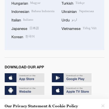
Magyar
Türkçe
Hungarian
Turkish
Bahasa Indonesia
Українська
Indonesian
Ukrainian
Italiano
اردو
Italian
Urdu
日本語
Tiếng Việt
Japanese
Vietnamese
한국어
Korean
DOWNLOAD OUR APP
Copyright © 2024 CGTN.
Our Privacy Statement & Cookie Policy