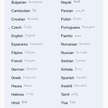
Български
नेपाली
Bulgarian
Nepali
ខ្មែរ
فارسی
Cambodian
Persian
Hrvatski
Polski
Croatian
Polish
Český
Português
Czech
Portuguese
English
پښتو
English
Pashto
Esperanto
Română
Esperanto
Romanian
Filipino
Русский
Filipino
Russian
Français
Српски
French
Serbian
Deutsch
සිංහල
German
Sinhala
Ελληνικά
Español
Greek
Spanish
Hausa
Kiswahili
Hausa
Swahili
עברית
தமிழ்
Hebrew
Tamil
हिन्दी
ไทย
Hindi
Thai