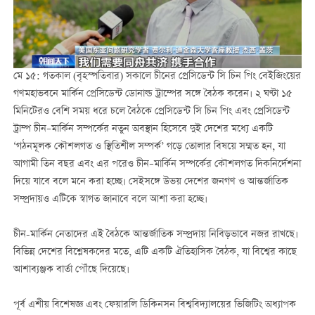
মে ১৫: গতকাল (বৃহস্পতিবার) সকালে চীনের প্রেসিডেন্ট সি চিন পিং বেইজিংয়ের
গণমহাভবনে মার্কিন প্রেসিডেন্ট ডোনাল্ড ট্রাম্পের সঙ্গে বৈঠক করেন। ২ ঘণ্টা ১৫
মিনিটেরও বেশি সময় ধরে চলে বৈঠকে প্রেসিডেন্ট সি চিন পিং এবং প্রেসিডেন্ট
ট্রাম্প চীন–মার্কিন সম্পর্কের নতুন অবস্থান হিসেবে দুই দেশের মধ্যে একটি
‘গঠনমূলক কৌশলগত ও স্থিতিশীল সম্পর্ক’ গড়ে তোলার বিষয়ে সম্মত হন, যা
আগামী তিন বছর এবং এর পরেও চীন–মার্কিন সম্পর্কের কৌশলগত দিকনির্দেশনা
দিয়ে যাবে বলে মনে করা হচ্ছে। সেইসঙ্গে উভয় দেশের জনগণ ও আন্তর্জাতিক
সম্প্রদায়ও এটিকে স্বাগত জানাবে বলে আশা করা হচ্ছে।
চীন-মার্কিন নেতাদের এই বৈঠকে আন্তর্জাতিক সম্প্রদায় নিবিড়ভাবে নজর রাখছে।
বিভিন্ন দেশের বিশ্লেষকদের মতে, এটি একটি ঐতিহাসিক বৈঠক, যা বিশ্বের কাছে
আশাব্যঞ্জক বার্তা পৌঁছে দিয়েছে।
পূর্ব এশীয় বিশেষজ্ঞ এবং ফেয়ারলি ডিকিনসন বিশ্ববিদ্যালয়ের ভিজিটিং অধ্যাপক