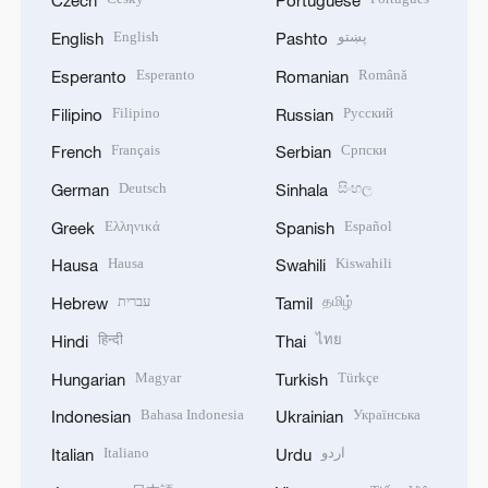
Czech
Portuguese
English
پښتو
English
Pashto
Esperanto
Română
Esperanto
Romanian
Filipino
Русский
Filipino
Russian
Français
Српски
French
Serbian
Deutsch
සිංහල
German
Sinhala
Ελληνικά
Español
Greek
Spanish
Hausa
Kiswahili
Hausa
Swahili
עברית
தமிழ்
Hebrew
Tamil
हिन्दी
ไทย
Hindi
Thai
Magyar
Türkçe
Hungarian
Turkish
Bahasa Indonesia
Українська
Indonesian
Ukrainian
Italiano
اردو
Italian
Urdu