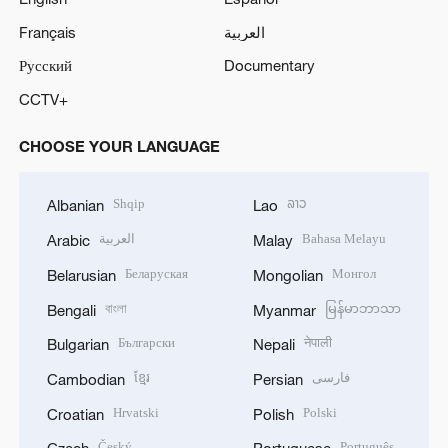
Français
العربية
Русский
Documentary
CCTV+
CHOOSE YOUR LANGUAGE
Shqip
ລາວ
Albanian
Lao
العربية
Bahasa Melayu
Arabic
Malay
Беларуская
Монгол
Belarusian
Mongolian
বাংলা
မြန်မာဘာသာ
Bengali
Myanmar
Български
नेपाली
Bulgarian
Nepali
ខ្មែរ
فارسی
Cambodian
Persian
Hrvatski
Polski
Croatian
Polish
Český
Português