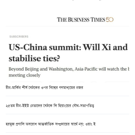
চীন-মার্কিন শীর্ষ বৈঠকের ওপর বিশ্বের গণমাধ্যমের নজর
২৫তম চীন-ইইউ নেতাদের বৈঠকে লি ছিয়াংয়ের যৌথ-সভাপতিত্ব
হরমুজ প্রণালি অবরোধ আন্তর্জাতিক সম্প্রদায়ের স্বার্থে নয়: ওয়াং ই