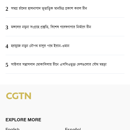
2
সমগ্র চাঁদের হালনাগাদ ভূতাত্ত্বিক মানচিত্র প্রকাশ করল চীন
3
মঙ্গলের নমুনা সংগ্রহে প্রস্তুতি, বিশেষ গবেষণাগার নির্মাণে চীন
4
হরমুজে নতুন নৌপথ চালুর পথে ইরান-ওমান
5
সাইবার সন্ত্রাসবাদ মোকাবিলায় চীনে এসসিওভুক্ত দেশগুলোর যৌথ মহড়া
EXPLORE MORE
English
Español