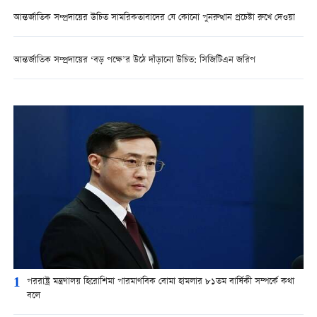
আন্তর্জাতিক সম্প্রদায়ের উচিত সামরিকতাবাদের যে কোনো পুনরুত্থান প্রচেষ্টা রুখে দেওয়া
আন্তর্জাতিক সম্প্রদায়ের ‘বড় পক্ষে’র উঠে দাঁড়ানো উচিত: সিজিটিএন জরিপ
1
পররাষ্ট্র মন্ত্রণালয় হিরোশিমা পারমাণবিক বোমা হামলার ৮১তম বার্ষিকী সম্পর্কে কথা
বলে