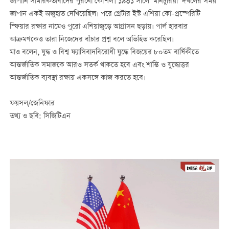
জাপানি সামরিকতাবাদের পুরনো কৌশল। ১৯৩১ সালে ‘মানচুরিয়া’ দখলের সময়
জাপান একই অজুহাত দেখিয়েছিল। পরে গ্রেটার ইস্ট এশিয়া কো–প্রস্পেরিটি
স্ফিয়ার রক্ষার নামেও পুরো এশিয়াজুড়ে আগ্রাসন ছড়ায়। পার্ল হারবার
আক্রমণকেও তারা নিজেদের বাঁচার প্রশ্ন বলে অভিহিত করেছিল।
মাও বলেন, যুদ্ধ ও বিশ্ব ফ্যাসিবাদবিরোধী যুদ্ধে বিজয়ের ৮০তম বার্ষিকীতে
আন্তর্জাতিক সমাজকে আরও সতর্ক থাকতে হবে এবং শান্তি ও যুদ্ধোত্তর
আন্তর্জাতিক ব্যবস্থা রক্ষায় একসঙ্গে কাজ করতে হবে।
ফয়সল/জেনিফার
তথ্য ও ছবি: সিজিটিএন