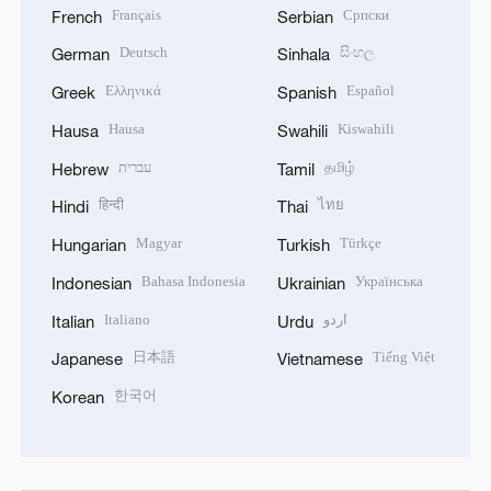
Français
Српски
French
Serbian
Deutsch
සිංහල
German
Sinhala
Ελληνικά
Español
Greek
Spanish
Hausa
Kiswahili
Hausa
Swahili
עברית
தமிழ்
Hebrew
Tamil
हिन्दी
ไทย
Hindi
Thai
Magyar
Türkçe
Hungarian
Turkish
Bahasa Indonesia
Українська
Indonesian
Ukrainian
Italiano
اردو
Italian
Urdu
日本語
Tiếng Việt
Japanese
Vietnamese
한국어
Korean