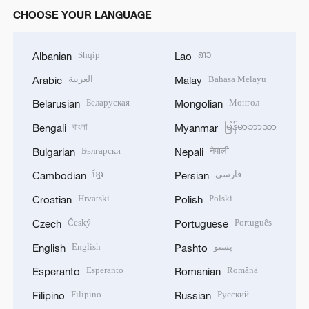
CHOOSE YOUR LANGUAGE
Shqip
ລາວ
Albanian
Lao
العربية
Bahasa Melayu
Arabic
Malay
Беларуская
Монгол
Belarusian
Mongolian
বাংলা
မြန်မာဘာသာ
Bengali
Myanmar
Български
नेपाली
Bulgarian
Nepali
ខ្មែរ
فارسی
Cambodian
Persian
Hrvatski
Polski
Croatian
Polish
Český
Português
Czech
Portuguese
English
پښتو
English
Pashto
Esperanto
Română
Esperanto
Romanian
Filipino
Русский
Filipino
Russian