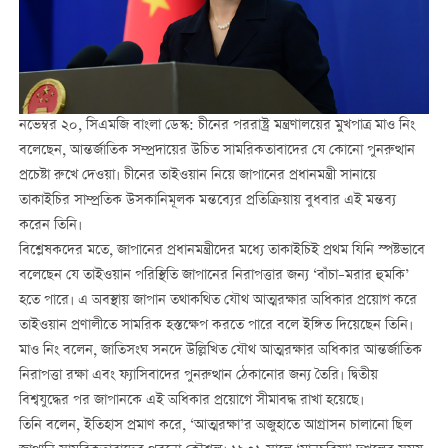
নভেম্বর ২০, সিএমজি বাংলা ডেস্ক: চীনের পররাষ্ট্র মন্ত্রণালয়ের মুখপাত্র মাও নিং
বলেছেন, আন্তর্জাতিক সম্প্রদায়ের উচিত সামরিকতাবাদের যে কোনো পুনরুত্থান
প্রচেষ্টা রুখে দেওয়া। চীনের তাইওয়ান নিয়ে জাপানের প্রধানমন্ত্রী সানায়ে
তাকাইচির সাম্প্রতিক উসকানিমূলক মন্তব্যের প্রতিক্রিয়ায় বুধবার এই মন্তব্য
করেন তিনি।
বিশ্লেষকদের মতে, জাপানের প্রধানমন্ত্রীদের মধ্যে তাকাইচিই প্রথম যিনি স্পষ্টভাবে
বলেছেন যে তাইওয়ান পরিস্থিতি জাপানের নিরাপত্তার জন্য ‘বাঁচা–মরার হুমকি’
হতে পারে। এ অবস্থায় জাপান তথাকথিত যৌথ আত্মরক্ষার অধিকার প্রয়োগ করে
তাইওয়ান প্রণালীতে সামরিক হস্তক্ষেপ করতে পারে বলে ইঙ্গিত দিয়েছেন তিনি।
মাও নিং বলেন, জাতিসংঘ সনদে উল্লিখিত যৌথ আত্মরক্ষার অধিকার আন্তর্জাতিক
নিরাপত্তা রক্ষা এবং ফ্যাসিবাদের পুনরুত্থান ঠেকানোর জন্য তৈরি। দ্বিতীয়
বিশ্বযুদ্ধের পর জাপানকে এই অধিকার প্রয়োগে সীমাবদ্ধ রাখা হয়েছে।
তিনি বলেন, ইতিহাস প্রমাণ করে, ‘আত্মরক্ষা’র অজুহাতে আগ্রাসন চালানো ছিল