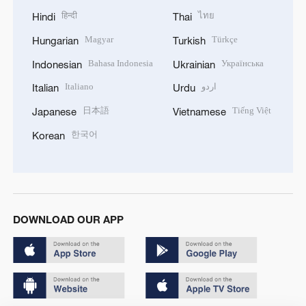
हिन्दी
ไทย
Hindi
Thai
Magyar
Türkçe
Hungarian
Turkish
Bahasa Indonesia
Українська
Indonesian
Ukrainian
Italiano
اردو
Italian
Urdu
日本語
Tiếng Việt
Japanese
Vietnamese
한국어
Korean
DOWNLOAD OUR APP