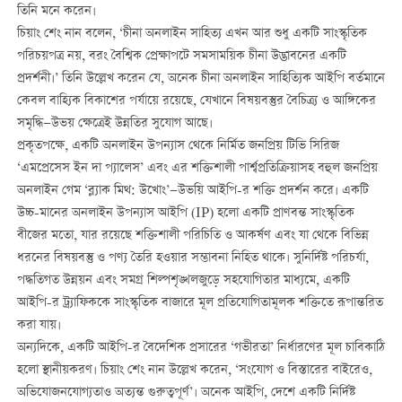
তিনি মনে করেন।
চিয়াং শেং নান বলেন, ‘চীনা অনলাইন সাহিত্য এখন আর শুধু একটি সাংস্কৃতিক
পরিচয়পত্র নয়, বরং বৈশ্বিক প্রেক্ষাপটে সমসাময়িক চীনা উদ্ভাবনের একটি
প্রদর্শনী।’ তিনি উল্লেখ করেন যে, অনেক চীনা অনলাইন সাহিত্যিক আইপি বর্তমানে
কেবল বাহ্যিক বিকাশের পর্যায়ে রয়েছে, যেখানে বিষয়বস্তুর বৈচিত্র্য ও আঙ্গিকের
সমৃদ্ধি—উভয় ক্ষেত্রেই উন্নতির সুযোগ আছে।
প্রকৃতপক্ষে, একটি অনলাইন উপন্যাস থেকে নির্মিত জনপ্রিয় টিভি সিরিজ
‘এমপ্রেসেস ইন দা প্যালেস’ এবং এর শক্তিশালী পার্শ্বপ্রতিক্রিয়াসহ বহুল জনপ্রিয়
অনলাইন গেম ‘ব্ল্যাক মিথ: উখোং’—উভয়ি আইপি-র শক্তি প্রদর্শন করে। একটি
উচ্চ-মানের অনলাইন উপন্যাস আইপি (IP) হলো একটি প্রাণবন্ত সাংস্কৃতিক
বীজের মতো, যার রয়েছে শক্তিশালী পরিচিতি ও আকর্ষণ এবং যা থেকে বিভিন্ন
ধরনের বিষয়বস্তু ও পণ্য তৈরি হওয়ার সম্ভাবনা নিহিত থাকে। সুনির্দিষ্ট পরিচর্যা,
পদ্ধতিগত উন্নয়ন এবং সমগ্র শিল্পশৃঙ্খলজুড়ে সহযোগিতার মাধ্যমে, একটি
আইপি-র ট্র্যাফিককে সাংস্কৃতিক বাজারে মূল প্রতিযোগিতামূলক শক্তিতে রূপান্তরিত
করা যায়।
অন্যদিকে, একটি আইপি-র বৈদেশিক প্রসারের ‘গভীরতা’ নির্ধারণের মূল চাবিকাঠি
হলো স্থানীয়করণ। চিয়াং শেং নান উল্লেখ করেন, ‘সংযোগ ও বিস্তারের বাইরেও,
অভিযোজনযোগ্যতাও অত্যন্ত গুরুত্বপূর্ণ’। অনেক আইপি, দেশে একটি নির্দিষ্ট