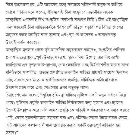
নিয়ে আলোচনা হয়, এটি আমাদের মধ্যে সবচেয়ে শক্তিশালী অনুরণন জাগিয়ে
তোলে।” তিনি মনে করেন, ঐতিহ্যবাহী চীনা সংস্কৃতির অন্তর্নিহিত অনেক
আধ্যাত্মিক গুণাবলীই বিশ্ব সংস্কৃতির ‘সর্বশ্রেষ্ঠ সাধারণ ভিত্তি’। ঠিক এই আধ্যাত্মিক
অনুষঙ্গগুলোই চীনা সাহিত্যকর্মকে ‘বিশ্বব্যাপী ছড়িয়ে পড়ার’ পর বিভিন্ন দেশের
মানুষের কাছে জনপ্রিয় করে তুলেছে এবং ব্যাপক আবেদন ও অসাধারণত্ব—
উভয়ই অর্জন করেছে।
আধ্যাত্মিক মূলভাব থেকে সৃষ্ট আবেগিক অনুরণনের বাইরেও, সংস্কৃতির শৈল্পিক
প্রকাশ অত্যন্ত গুরুত্বপূর্ণ। উদাহরণস্বরূপ, ‘ব্ল্যাক মিথ: উখোং’-এর বিশ্বব্যাপী
জনপ্রিয়তা এর দৃশ্যগত উপস্থাপনা, গেম মেকানিক্স এবং নির্মাণশৈলীর মানের সাথে
ঘনিষ্ঠভাবে সম্পর্কিত। অত্যন্ত প্রশংসিত অনলাইন সাহিত্য প্রায়শই সায়েন্স ফিকশন
এবং সাসপেন্সের মতো আন্তর্জাতিকভাবে জনপ্রিয় সাহিত্যিক কাঠামো থেকে
উপাদান গ্রহণ করে এবং সেগুলোর ওপর নতুনত্ব আনে।
চিয়াং শেং নান বলেন, “কৃত্রিম বুদ্ধিমত্তা সাহিত্য সৃষ্টিকে একটি নতুন পর্যায়ে নিয়ে
গেছে। বুদ্ধিমান প্রযুক্তি অনলাইন সাহিত্য নির্মাতাদের জন্য সুযোগ এবং চ্যালেঞ্জ
উভয়ই উপস্থাপন করে। যদি আমরা প্রযুক্তিকে সত্যিই কার্যকরভাবে ব্যবহার করতে
পারি, যেমন সৃজনশীলতায় সহায়তা করা এবং প্রক্রিয়াগুলোকে উন্নত করার ক্ষেত্রে,
এটি আমাদের কল্পনার সীমানা প্রসারিত করার একটি গুরুত্বপূর্ণ হাতিয়ার হয়
উঠবে।”