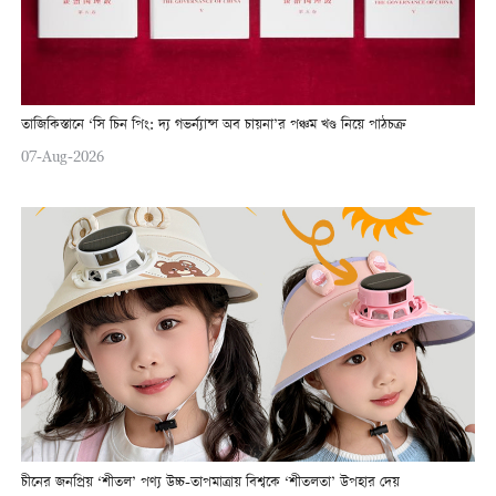
তাজিকিস্তানে ‘সি চিন পিং: দ্য গভর্ন্যান্স অব চায়না’র পঞ্চম খণ্ড নিয়ে পাঠচক্র
07-Aug-2026
চীনের জনপ্রিয় ‘শীতল’ পণ্য উচ্চ-তাপমাত্রায় বিশ্বকে ‘শীতলতা’ উপহার দেয়