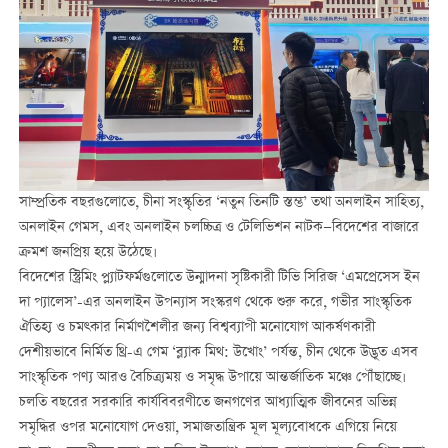
সাম্প্রতিক বছরগুলোতে, চীনা সংস্কৃতির ‘নতুন তিনটি স্তম্ভ’ তথা অনলাইন সাহিত্য,
অনলাইন গেমস, এবং অনলাইন চলচ্চিত্র ও টেলিভিশন নাটক—বিদেশের বাজারে
ক্রমশ জনপ্রিয় হয়ে উঠেছে।
বিদেশের স্ট্রিমিং প্ল্যাটফর্মগুলোতে উন্মাদনা সৃষ্টিকারী টিভি সিরিজ ‘এমপ্রেসেস ইন
দা প্যালেস’-এর অনলাইন উপন্যাস সংস্করণ থেকে শুরু করে, গভীর সাংস্কৃতিক
ঐতিহ্য ও চমত্কার নির্মাণশৈলীর জন্য বিশ্বব্যাপী মনোযোগ আকর্ষণকারী
দেশীয়ভাবে নির্মিত থ্রি-এ গেম ‘ব্ল্যাক মিথ: উখোং’ পর্যন্ত, চীন থেকে উদ্ভূত এসব
সাংস্কৃতিক পণ্য আরও বৈচিত্র্যময় ও সমৃদ্ধ উপায়ে আন্তর্জাতিক মঞ্চে পৌঁছাচ্ছে।
চলতি বছরের সরকারি কার্যবিবরণীতে জনগণের আধ্যাত্মিক জীবনের অভিন্ন
সমৃদ্ধির ওপর মনোযোগ দেওয়া, সমাজতান্ত্রিক মূল মূল্যবোধকে এগিয়ে নিয়ে