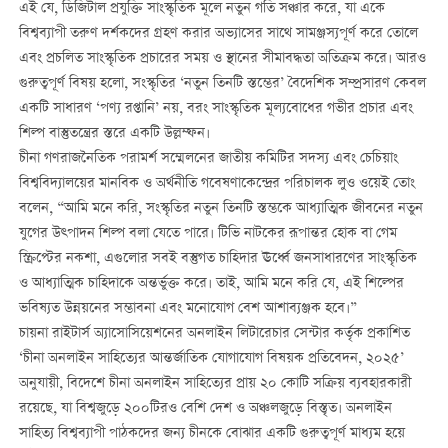
এই যে, ডিজিটাল প্রযুক্তি সাংস্কৃতিক মূলে নতুন গতি সঞ্চার করে, যা একে
বিশ্বব্যাপী তরুণ দর্শকদের গ্রহণ করার অভ্যাসের সাথে সামঞ্জস্যপূর্ণ করে তোলে
এবং প্রচলিত সাংস্কৃতিক প্রচারের সময় ও স্থানের সীমাবদ্ধতা অতিক্রম করে। আরও
গুরুত্বপূর্ণ বিষয় হলো, সংস্কৃতির ‘নতুন তিনটি স্তম্ভের’ বৈদেশিক সম্প্রসারণ কেবল
একটি সাধারণ ‘পণ্য রপ্তানি’ নয়, বরং সাংস্কৃতিক মূল্যবোধের গভীর প্রচার এবং
শিল্প বাস্তুতন্ত্রের স্তরে একটি উল্লম্ফন।
চীনা গণরাজনৈতিক পরামর্শ সম্মেলনের জাতীয় কমিটির সদস্য এবং চেচিয়াং
বিশ্ববিদ্যালয়ের মানবিক ও অর্থনীতি গবেষণাকেন্দ্রের পরিচালক লুও ওয়েই তোং
বলেন, “আমি মনে করি, সংস্কৃতির নতুন তিনটি স্তম্ভকে আধ্যাত্মিক জীবনের নতুন
যুগের উত্পাদন শিল্প বলা যেতে পারে। টিভি নাটকের রূপান্তর হোক বা গেম
স্ক্রিপ্টের নকশা, এগুলোর সবই বস্তুগত চাহিদার ঊর্ধ্বে জনসাধারণের সাংস্কৃতিক
ও আধ্যাত্মিক চাহিদাকে অন্তর্ভুক্ত করে। তাই, আমি মনে করি যে, এই শিল্পের
ভবিষ্যত উন্নয়নের সম্ভাবনা এবং মনোযোগ বেশ আশাব্যঞ্জক হবে।”
চায়না রাইটার্স অ্যাসোসিয়েশনের অনলাইন লিটারেচার সেন্টার কর্তৃক প্রকাশিত
‘চীনা অনলাইন সাহিত্যের আন্তর্জাতিক যোগাযোগ বিষয়ক প্রতিবেদন, ২০২৫’
অনুযায়ী, বিদেশে চীনা অনলাইন সাহিত্যের প্রায় ২০ কোটি সক্রিয় ব্যবহারকারী
রয়েছে, যা বিশ্বজুড়ে ২০০টিরও বেশি দেশ ও অঞ্চলজুড়ে বিস্তৃত। অনলাইন
সাহিত্য বিশ্বব্যাপী পাঠকদের জন্য চীনকে বোঝার একটি গুরুত্বপূর্ণ মাধ্যম হয়ে