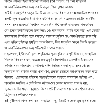
চীনকে বোঝার জন্য আরেকটি জানালা খুলে দিয়েছে, যা চীনা সংস্কৃতির
আন্তর্জাতিকীকরণের জন্য একটি নতুন দৃষ্টান্ত স্থাপন করেছে।
এটি চীনা সংস্কৃতির ‘নতুন তিনটি স্তম্ভের’ দ্রুত বিকাশ এবং আন্তর্জাতিক প্রসারের
একটি ক্ষুদ্র প্রতিচ্ছবি। চীনা গণরাজনৈতিক পরামর্শ সম্মেলনের জাতীয় কমিটির
সদস্য এবং ওয়েনচৌ বিশ্ববিদ্যালয়ের চীনা ইন্টারনেট সাহিত্যের আন্তর্জাতিক
যোগাযোগ ইনস্টিটিউটের ডিন চিয়াং শেং নান বলেন, ‘আমি মনে করি, এই ক্ষেত্রটি
ভালোভাবে বিকশিত হতে থাকবে।’ নতুন সাংস্কৃতিক উত্পাদনশীলতার দ্রুত বৃদ্ধি
এবং কৃত্রিম বুদ্ধিমত্তা প্রযুক্তির দ্রুত বিকাশ, চীনা সংস্কৃতির ‘নতুন তিনটি স্তম্ভের’
আন্তর্জাতিকীকরণের জন্য শক্তিশালী সমর্থন যোগায়।
প্রকৃতপক্ষে, ইন্টারনেট যুগে, প্রযুক্তিগত পুনরাবৃত্তি ও আধুনিকীকরণ, সাংস্কৃতিক
শিল্পের বিকাশের জন্য অত্যন্ত গুরুত্বপূর্ণ চালিকাশক্তি। অনলাইন উপন্যাসের
বর্ণনার ধরন পরিবর্তন, স্বল্পদৈর্ঘ্য নাটক তৈরির দক্ষতা বৃদ্ধি, এবং গেমের
ভিজ্যুয়াল অপ্টিমাইজ করার পাশাপাশি, প্রযুক্তি প্রচারকে ব্যাপকভাবে সহজ করে
দিয়েছে। প্ল্যাটফর্মের বুদ্ধিমান অ্যালগরিদমের সাহায্যে অনলাইন সাহিত্য এবং
অনলাইন চলচ্চিত্র ও টেলিভিশন নাটকগুলো কেবল দক্ষতার সাথেই নয়,
ব্যবহারকারীর পছন্দ অনুসারে বিশ্বের প্রতিটি কোণায় পাঠক ও দর্শকের কাছে
নির্ভুলভাবে পৌঁছাতে পারে।
এই দৃষ্টিকোণ থেকে বলা যায়, সংস্কৃতির ‘নতুন তিনটি স্তম্ভের’ মূল সুবিধা হলো