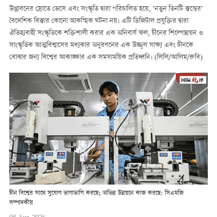
উদ্ভাবনের স্রোতে ভেসে এবং সংস্কৃতি দ্বারা পরিচালিত হয়ে, ‘নতুন তিনটি স্তম্ভের’
বৈদেশিক বিস্তার কোনো আকস্মিক ঘটনা নয়। এটি ডিজিটাল প্রযুক্তির দ্বারা
ঐতিহ্যবাহী সংস্কৃতিকে শক্তিশালী করার এক অনিবার্য ফল, চীনের শিল্পোন্নয়ন ও
সাংস্কৃতিক আত্মবিশ্বাসের মধ্যকার অনুরণনের এক উজ্জ্বল সাক্ষ্য এবং চীনকে
বোঝার জন্য বিশ্বের আকাঙ্ক্ষার এক সমসাময়িক প্রতিধ্বনি। (লিলি/আলিম/রুবি)
চীন বিশ্বের সাথে সুযোগ ভাগাভাগি করছে; অভিন্ন উন্নয়নে কাজ করছে: সিএমজি
সম্পাদকীয়
08-Aug-2026