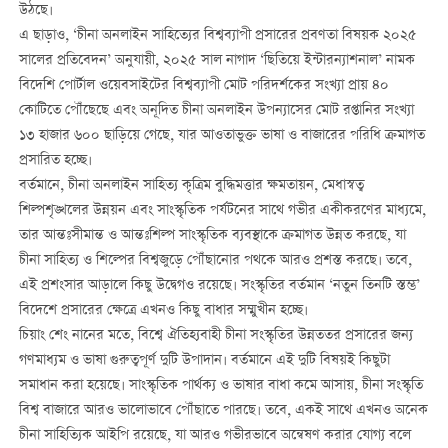
উঠছে।
এ ছাড়াও, ‘চীনা অনলাইন সাহিত্যের বিশ্বব্যাপী প্রসারের প্রবণতা বিষয়ক ২০২৫
সালের প্রতিবেদন’ অনুযায়ী, ২০২৫ সাল নাগাদ ‘ছিতিয়ে ইন্টারন্যাশনাল’ নামক
বিদেশি পোর্টাল ওয়েবসাইটের বিশ্বব্যাপী মোট পরিদর্শকের সংখ্যা প্রায় ৪০
কোটিতে পৌঁছেছে এবং অনূদিত চীনা অনলাইন উপন্যাসের মোট রপ্তানির সংখ্যা
১৩ হাজার ৬০০ ছাড়িয়ে গেছে, যার আওতাভুক্ত ভাষা ও বাজারের পরিধি ক্রমাগত
প্রসারিত হচ্ছে।
বর্তমানে, চীনা অনলাইন সাহিত্য কৃত্রিম বুদ্ধিমত্তার ক্ষমতায়ন, মেধাস্বত্ব
শিল্পশৃঙ্খলের উন্নয়ন এবং সাংস্কৃতিক পর্যটনের সাথে গভীর একীকরণের মাধ্যমে,
তার আন্তঃসীমান্ত ও আন্তঃশিল্প সাংস্কৃতিক ব্যবস্থাকে ক্রমাগত উন্নত করছে, যা
চীনা সাহিত্য ও শিল্পের বিশ্বজুড়ে পৌঁছানোর পথকে আরও প্রশস্ত করছে। তবে,
এই প্রশংসার আড়ালে কিছু উদ্বেগও রয়েছে। সংস্কৃতির বর্তমান ‘নতুন তিনটি স্তম্ভ’
বিদেশে প্রসারের ক্ষেত্রে এখনও কিছু বাধার সম্মুখীন হচ্ছে।
চিয়াং শেং নানের মতে, বিশ্বে ঐতিহ্যবাহী চীনা সংস্কৃতির উন্নততর প্রসারের জন্য
গণমাধ্যম ও ভাষা গুরুত্বপূর্ণ দুটি উপাদান। বর্তমানে এই দুটি বিষয়ই কিছুটা
সমাধান করা হয়েছে। সাংস্কৃতিক পার্থক্য ও ভাষার বাধা কমে আসায়, চীনা সংস্কৃতি
বিশ্ব বাজারে আরও ভালোভাবে পৌঁছাতে পারছে। তবে, একই সাথে এখনও অনেক
চীনা সাহিত্যিক আইপি রয়েছে, যা আরও গভীরভাবে অন্বেষণ করার যোগ্য বলে