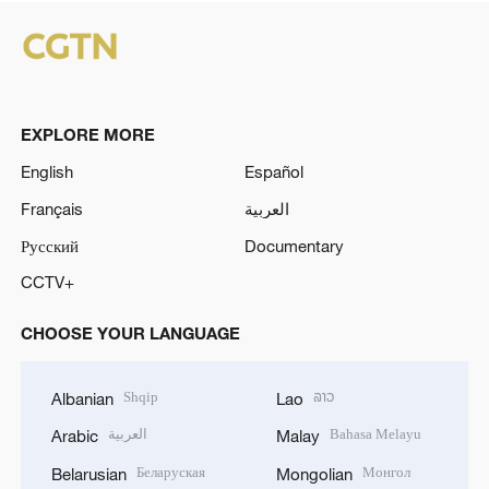
EXPLORE MORE
English
Español
Français
العربية
Русский
Documentary
CCTV+
CHOOSE YOUR LANGUAGE
Shqip
ລາວ
Albanian
Lao
العربية
Bahasa Melayu
Arabic
Malay
Беларуская
Монгол
Belarusian
Mongolian