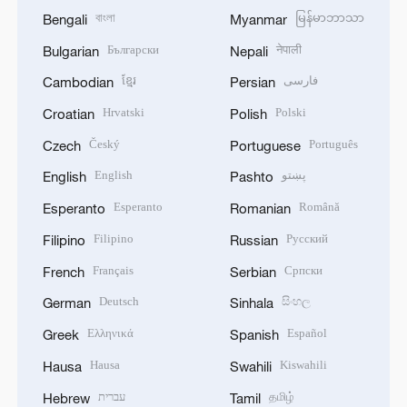
বাংলা
မြန်မာဘာသာ
Bengali
Myanmar
Български
नेपाली
Bulgarian
Nepali
ខ្មែរ
فارسی
Cambodian
Persian
Hrvatski
Polski
Croatian
Polish
Český
Português
Czech
Portuguese
English
پښتو
English
Pashto
Esperanto
Română
Esperanto
Romanian
Filipino
Русский
Filipino
Russian
Français
Српски
French
Serbian
Deutsch
සිංහල
German
Sinhala
Ελληνικά
Español
Greek
Spanish
Hausa
Kiswahili
Hausa
Swahili
עברית
தமிழ்
Hebrew
Tamil