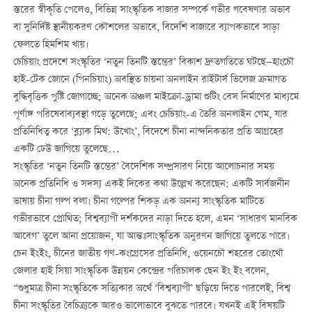
স্তরের স্বীকৃতি পেলেও, বিভিন্ন সাংস্কৃতিক বাজার সম্পর্কে গভীর গবেষণার অভাব
বা সুনির্দিষ্ট স্থানীয়করণ কৌশলের অভাবে, বিদেশি বাজারে ব্যাপকভাবে সাড়া
ফেলতে হিমশিম খায়।
চেচিয়াং প্রদেশে সংস্কৃতির ‘নতুন তিনটি স্তম্ভের’ বিকাশ দ্রুতগতিতে ঘটছে—হাংচৌ
হাই-টেক জোনে (পিনচিয়াং) অবস্থিত চায়না অনলাইন রাইটার্স ভিলেজ ক্রমাগত
বুদ্ধিবৃত্তিক পুষ্টি জোগাচ্ছে; অনেক অঞ্চল মাইক্রো-ড্রামা শুটিং বেস নির্মাণের মাধ্যমে
পূর্ণাঙ্গ পরিষেবাব্যবস্থা গড়ে তুলেছে; এবং চেচিয়াং-এ তৈরি অনলাইন গেম, যার
প্রতিনিধিত্ব করে ‘ব্ল্যাক মিথ: উখোং’, বিদেশে চীনা নান্দনিকতার প্রতি আগ্রহের
একটি ঢেউ জাগিয়ে তুলেছে…
সংস্কৃতির ‘নতুন তিনটি স্তম্ভের’ বৈদেশিক সম্প্রসারণ নিয়ে আলোচনার সময়
অনেক প্রতিনিধি ও সদস্য একই দিকের কথা উল্লেখ করেছেন: একটি সার্বজনীন
ভাষায় চীনা গল্প বলা। চীনা গল্পের শিকড় এক অনন্য সাংস্কৃতিক মাটিতে
গভীরভাবে প্রোথিত; বিশ্বব্যাপী দর্শকদের নাড়া দিতে হলে, এমন ‘সাধারণ মানবিক
আবেগ’ তুলে আনা প্রয়োজন, যা আন্তঃসাংস্কৃতিক অনুরণন জাগিয়ে তুলতে পারে।
চেন ইংইং, চীনের জাতীয় গণ-কংগ্রেসের প্রতিনিধি, ওয়েনচৌ শহরের তোংথৌ
জেলার হাই সিয়া সাংস্কৃতিক উন্নয়ন কেন্দ্রের পরিচালক ছেন ইং ইং বলেন,
“শুধুমাত্র চীনা সংস্কৃতিকে সত্যিকার অর্থে ‘বিশ্বব্যাপী’ ছড়িয়ে দিতে পারলেই, বিশ্ব
চীনা সংস্কৃতির বৈচিত্র্যকে আরও ভালোভাবে বুঝতে পারবে। যখনই এই বিষয়টি