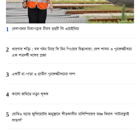
1
রেলপথের নিরাপত্তার নীরব প্রহরী লি ওয়েইচিয়া
2
ধারণার শক্তি : দল গঠন নিয়ে সি চিন পিংয়ের চিন্তাধারা: দেশ শাসন ও পুনরুজ্জীবনে
এক শতবর্ষী দলের প্রজ্ঞা
3
একটি চা-পাতা ও গ্রামীণ পুনরুজ্জীবনের গল্প
4
কালো জমিতে নতুন কৃষক
5
রোমিও অ্যান্ড জুলিয়েটের জন্মস্থানে শীতকালীন অলিম্পিকের মঞ্চে ফিরল ‘বাটারফ্লাই
লাভার্স’