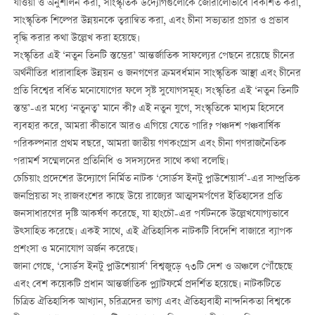
যাওয়া ও অনুশীলন করা, সাংস্কৃতিক উদ্যোগগুলোকে জোরালোভাবে বিকশিত করা,
সাংস্কৃতিক শিল্পের উন্নয়নকে ত্বরান্বিত করা, এবং চীনা সভ্যতার প্রচার ও প্রভাব
বৃদ্ধি করার কথা উল্লেখ করা হয়েছে।
সংস্কৃতির এই ‘নতুন তিনটি স্তম্ভের’ আন্তর্জাতিক সাফল্যের পেছনে রয়েছে চীনের
অর্থনীতির ধারাবাহিক উন্নয়ন ও জনগণের ক্রমবর্ধমান সাংস্কৃতিক আস্থা এবং চীনের
প্রতি বিশ্বের বর্ধিত মনোযোগের ফলে সৃষ্ট সুযোগসমূহ। সংস্কৃতির এই ‘নতুন তিনটি
স্তম্ভ’-এর মধ্যে ‘নতুনত্ব’ মানে কী? এই নতুন যুগে, সংস্কৃতিকে মাধ্যম হিসেবে
ব্যবহার করে, আমরা কীভাবে আরও এগিয়ে যেতে পারি? পঞ্চদশ পঞ্চবার্ষিক
পরিকল্পনার প্রথম বছরে, আমরা জাতীয় গণকংগ্রেস এবং চীনা গণরাজনৈতিক
পরামর্শ সম্মেলনের প্রতিনিধি ও সদস্যদের সাথে কথা বলেছি।
চেচিয়াং প্রদেশের উদ্যোগে নির্মিত নাটক ‘সোর্ডস ইনটু প্লাউশেয়ার্স’-এর সাম্প্রতিক
জনপ্রিয়তা সং রাজবংশের কাছে উয়ে রাজ্যের আত্মসমর্পণের ইতিহাসের প্রতি
জনসাধারণের দৃষ্টি আকর্ষণ করেছে, যা হাংচৌ-এর পর্যটনকে উল্লেখযোগ্যভাবে
উত্সাহিত করেছে। একই সাথে, এই ঐতিহাসিক নাটকটি বিদেশি বাজারে ব্যাপক
প্রশংসা ও মনোযোগ অর্জন করেছে।
জানা গেছে, ‘সোর্ডস ইনটু প্লাউশেয়ার্স’ বিশ্বজুড়ে ৭৩টি দেশ ও অঞ্চলে পৌঁছেছে
এবং বেশ কয়েকটি প্রধান আন্তর্জাতিক প্ল্যাটফর্মে প্রদর্শিত হয়েছে। নাটকটিতে
চিত্রিত ঐতিহাসিক আখ্যান, চরিত্রদের ভাগ্য এবং ঐতিহ্যবাহী নান্দনিকতা বিশ্বকে