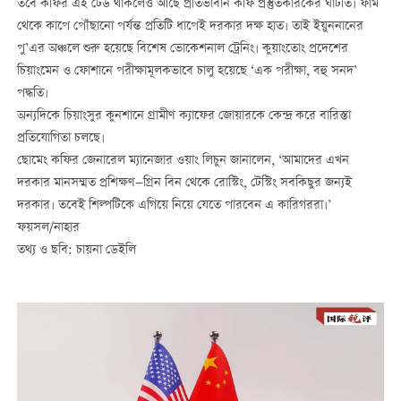
তবে কফির এই ঢেউ থাকলেও আছে প্রতিভাবান কফি প্রস্তুতকারকের ঘাটতি। ফার্ম
থেকে কাপে পৌঁছানো পর্যন্ত প্রতিটি ধাপেই দরকার দক্ষ হাত। তাই ইয়ুননানের
পু’এর অঞ্চলে শুরু হয়েছে বিশেষ ভোকেশনাল ট্রেনিং। কুয়াংতোং প্রদেশের
চিয়াংমেন ও ফোশানে পরীক্ষামূলকভাবে চালু হয়েছে ‘এক পরীক্ষা, বহু সনদ’
পদ্ধতি।
অন্যদিকে চিয়াংসুর কুনশানে গ্রামীণ ক্যাফের জোয়ারকে কেন্দ্র করে বারিস্তা
প্রতিযোগিতা চলছে।
ছোমেং কফির জেনারেল ম্যানেজার ওয়াং লিচুন জানালেন, ‘আমাদের এখন
দরকার মানসম্মত প্রশিক্ষণ—গ্রিন বিন থেকে রোস্টিং, টেস্টিং সবকিছুর জন্যই
দরকার। তবেই শিল্পটিকে এগিয়ে নিয়ে যেতে পারবেন এ কারিগররা।’
ফয়সল/নাহার
তথ্য ও ছবি: চায়না ডেইলি