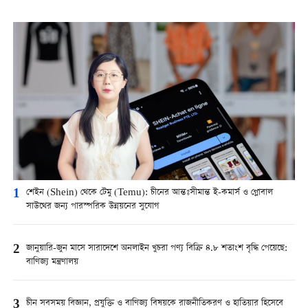
1
শেইন (Shein) থেকে টেমু (Temu): চীনের আন্তঃসীমান্ত ই-কমার্স ও গ্লোবাল
সাউথের জন্য পারস্পরিক উন্নয়নের সুযোগ
2
জানুয়ারি-জুন মাসে সারাদেশে অনলাইন খুচরা পণ্য বিক্রি ৪.৮ শতাংশ বৃদ্ধি পেয়েছে:
বাণিজ্য মন্ত্রণালয়
3
চীন সবসময় বিজ্ঞান, প্রযুক্তি ও বাণিজ্য বিষয়কে রাজনীতিকরণ ও হাতিয়ার হিসেবে