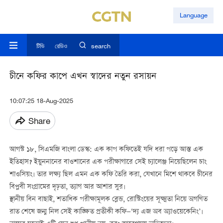
Language
টিভি
রেডিও
search
চীনে কফির কাপে এখন স্বাদের নতুন রসায়ন
10:07:25 18-Aug-2025
Share
আগস্ট ১৮, সিএমজি বাংলা ডেস্ক: এক কাপ কফিতেই যদি ধরা পড়ে আস্ত এক
ইতিহাস? ইয়ুননানের বাওশানের এক পরীক্ষাগারে সেই চ্যালেঞ্জ নিয়েছিলেন চাং
শাওসিয়ং। তার লক্ষ্য ছিল এমন এক কফি তৈরি করা, যেখানে মিশে থাকবে চীনের
বিপ্লবী সংগ্রামের দৃঢ়তা, ত্যাগ আর আশার সুর।
স্থানীয় বিন বাছাই, শতাধিক পরীক্ষামূলক ব্লেন্ড, রোস্টিংয়ের সূক্ষ্মতা নিয়ে অগণিত
রাত শেষে জন্ম নিল সেই কাঙ্ক্ষিত প্রতীকী কফি—‘দ্য এজ অব অ্যাওয়েকেনিং’।