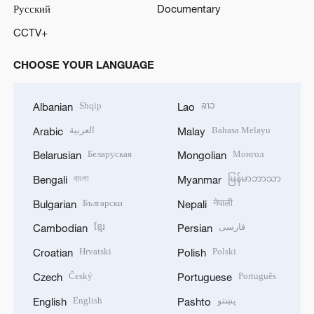
Русский
Documentary
CCTV+
CHOOSE YOUR LANGUAGE
Shqip
ລາວ
Albanian
Lao
العربية
Bahasa Melayu
Arabic
Malay
Беларуская
Монгол
Belarusian
Mongolian
বাংলা
မြန်မာဘာသာ
Bengali
Myanmar
Български
नेपाली
Bulgarian
Nepali
ខ្មែរ
فارسی
Cambodian
Persian
Hrvatski
Polski
Croatian
Polish
Český
Português
Czech
Portuguese
English
پښتو
English
Pashto