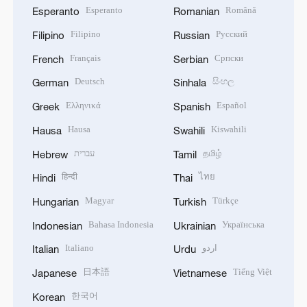
Esperanto
Română
Esperanto
Romanian
Filipino
Русский
Filipino
Russian
Français
Српски
French
Serbian
Deutsch
සිංහල
German
Sinhala
Ελληνικά
Español
Greek
Spanish
Hausa
Kiswahili
Hausa
Swahili
עברית
தமிழ்
Hebrew
Tamil
हिन्दी
ไทย
Hindi
Thai
Magyar
Türkçe
Hungarian
Turkish
Bahasa Indonesia
Українська
Indonesian
Ukrainian
Italiano
اردو
Italian
Urdu
日本語
Tiếng Việt
Japanese
Vietnamese
한국어
Korean