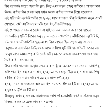
নামের মতোই এটি যেন শুধু পানীয় নয়, বরং আবেগময় অভিজ্ঞতা।
চীন বরাবরই চায়ের জন্য বিখ্যাত। কিন্তু এখন নতুন প্রজন্ম কফিকেও আপন করে
নিচ্ছে। কফির বিন থেকে কাপ পর্যন্ত চলছে কফির রসায়ন নিয়ে গবেষণাও।
এই পরিবর্তন এতটাই গভীর যে ২০২৫ সালে সরকার স্বীকৃতি দিয়েছে নতুন একটি
পেশাকে: স্টেট-সার্টিফায়েড কফি প্রসেসিং টেকনিশিয়ান।
এই পেশাদাররা কেবল রোস্টার বা গ্রাইন্ডার নন। তাদের বলা চলে স্বাদের
রসায়নবিদ। প্রতিটি বিনের জন্মবৃত্তান্ত তাদের নখদর্পণে। কফিবিনের অ্যাসিডিটি,
বডি আর আফটারটেস্টের ক্ষুদ্রতম স্বাদটাও তাদের জিভ এড়ায় না। এসবের
অনুপাত ও রাসায়নিক বিক্রিয়াকে কাজে লাগিয়ে সুনির্দিষ্ট স্বাদও তৈরি করেন তারা।
‘মানুষ ভাবে আমরা শুধু কফি রোস্ট করি। আদতে আমরা অনেকগুলো স্তরে স্বাদ
তৈরি করি।’ বললেন চাং।
চীনের কফি খাওয়ার অভ্যাস এখন আকাশ ছুঁচ্ছে। ২০২৩ সালে যেখানে মাথাপিছু
কফি পান ছিল বছরে ৫.৬ বার, ২০২৪-এ তা বেড়ে দাঁড়িয়েছে ৭ বার। মাথাপিছু
বার্ষিক কফি খাওয়ার পরিমাণ ২২.২৪ কাপে পৌঁছেছে।
২০২৪ সালে এ বাজারের আয়তন ছিল ৭৮৯.৩ বিলিয়ন ইউয়ান। ২০২৫-এ তা
ছাড়াবে ১ ট্রিলিয়ন ইউয়ান।
চীনজুড়ে এখন ২ লাখ ৪৮ হাজারেরও বেশি কফি-সংশ্লিষ্ট প্রতিষ্ঠান সক্রিয়। নতুন
নিবন্ধনের হার বেড়েছে প্রায় ১৭ শতাংশ।