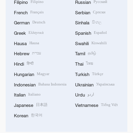
Filipino
Русский
Filipino
Russian
Français
Српски
French
Serbian
Deutsch
සිංහල
German
Sinhala
Ελληνικά
Español
Greek
Spanish
Hausa
Kiswahili
Hausa
Swahili
עברית
தமிழ்
Hebrew
Tamil
हिन्दी
ไทย
Hindi
Thai
Magyar
Türkçe
Hungarian
Turkish
Bahasa Indonesia
Українська
Indonesian
Ukrainian
Italiano
اردو
Italian
Urdu
日本語
Tiếng Việt
Japanese
Vietnamese
한국어
Korean