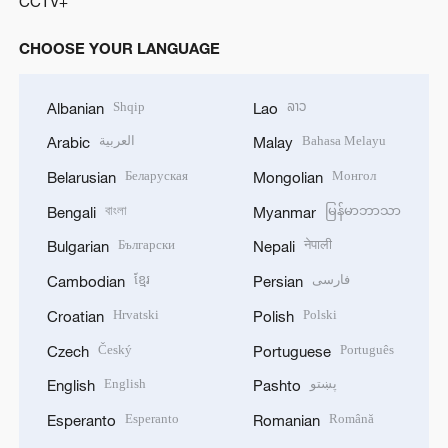
CCTV+
CHOOSE YOUR LANGUAGE
Shqip
ລາວ
Albanian
Lao
العربية
Bahasa Melayu
Arabic
Malay
Беларуская
Монгол
Belarusian
Mongolian
বাংলা
မြန်မာဘာသာ
Bengali
Myanmar
Български
नेपाली
Bulgarian
Nepali
ខ្មែរ
فارسی
Cambodian
Persian
Hrvatski
Polski
Croatian
Polish
Český
Português
Czech
Portuguese
English
پښتو
English
Pashto
Esperanto
Română
Esperanto
Romanian