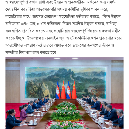
ও স্বয়ংসম্পূর্ণতা বজায় রাখা এবং উন্নয়ন ও পুনরুজ্জীবন অর্জনের জন্য সমর্থন
দেয়। চীন-কম্বোডিয়া আন্তঃসরকারি সমন্বয় কমিটির ভূমিকা পালন করে,
কম্বোডিয়ার সাথে ‘ডায়মন্ড হেক্সাগন’ সহযোগিতা গভীরতর করতে, ‘শিল্প উন্নয়ন
করিডোর’ এবং ‘মাছ ও ধান করিডোর’ নির্মাণ সমন্বিত উন্নয়ন করতে, বাণিজ্য
সহযোগিতা প্রসারিত করতে এবং কম্বোডিয়ার স্বয়ংসম্পূর্ণ উন্নয়নের দক্ষতা উন্নীত
করতে ইচ্ছুক। উভয়পক্ষের অনলাইন জুয়া ও টেলিকমিউনিকেশন প্রতারণার মতো
আন্তঃসীমান্ত অপরাধ কঠোরভাবে আঘাত করে দু’দেশের জনগণের জীবন ও
সম্পত্তির নিরাপত্তা রক্ষা করতে হবে।