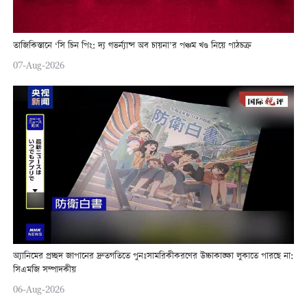
তাজিকিস্তানে ‘সি চিন পিং: দ্য গভর্ন্যান্স অব চায়না’র পঞ্চম খণ্ড নিয়ে পাঠচক্র
07-Aug-2026
অ্যানিমের প্রচ্ছদ জাপানের দ্রুতগতিতে পুনঃসামরিকীকরণের উচ্চাকাঙ্ক্ষা লুকাতে পারছে না:
সিএমজি সম্পাদকীয়
06-Aug-2026