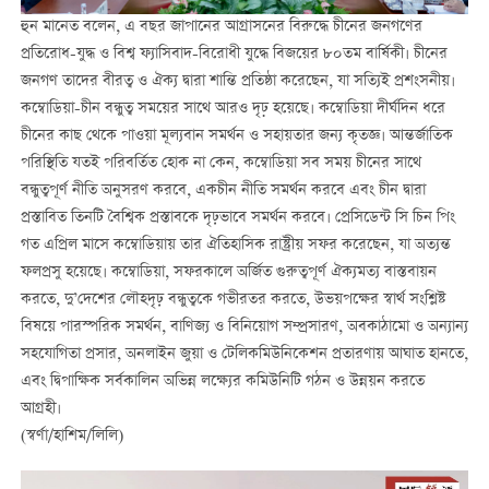
হুন মানেত বলেন, এ বছর জাপানের আগ্রাসনের বিরুদ্ধে চীনের জনগণের
প্রতিরোধ-যুদ্ধ ও বিশ্ব ফ্যাসিবাদ-বিরোধী যুদ্ধে বিজয়ের ৮০তম বার্ষিকী। চীনের
জনগণ তাদের বীরত্ব ও ঐক্য দ্বারা শান্তি প্রতিষ্ঠা করেছেন, যা সত্যিই প্রশংসনীয়।
কম্বোডিয়া-চীন বন্ধুত্ব সময়ের সাথে আরও দৃঢ় হয়েছে। কম্বোডিয়া দীর্ঘদিন ধরে
চীনের কাছ থেকে পাওয়া মূল্যবান সমর্থন ও সহায়তার জন্য কৃতজ্ঞ। আন্তর্জাতিক
পরিস্থিতি যতই পরিবর্তিত হোক না কেন, কম্বোডিয়া সব সময় চীনের সাথে
বন্ধুত্বপূর্ণ নীতি অনুসরণ করবে, একচীন নীতি সমর্থন করবে এবং চীন দ্বারা
প্রস্তাবিত তিনটি বৈশ্বিক প্রস্তাবকে দৃঢ়ভাবে সমর্থন করবে। প্রেসিডেন্ট সি চিন পিং
গত এপ্রিল মাসে কম্বোডিয়ায় তার ঐতিহাসিক রাষ্ট্রীয় সফর করেছেন, যা অত্যন্ত
ফলপ্রসু হয়েছে। কম্বোডিয়া, সফরকালে অর্জিত গুরুত্বপূর্ণ ঐক্যমত্য বাস্তবায়ন
করতে, দু’দেশের লৌহদৃঢ় বন্ধুত্বকে গভীরতর করতে, উভয়পক্ষের স্বার্থ সংশ্লিষ্ট
বিষয়ে পারস্পরিক সমর্থন, বাণিজ্য ও বিনিয়োগ সম্প্রসারণ, অবকাঠামো ও অন্যান্য
সহযোগিতা প্রসার, অনলাইন জুয়া ও টেলিকমিউনিকেশন প্রতারণায় আঘাত হানতে,
এবং দ্বিপাক্ষিক সর্বকালিন অভিন্ন লক্ষ্যের কমিউনিটি গঠন ও উন্নয়ন করতে
আগ্রহী।
(স্বর্ণা/হাশিম/লিলি)