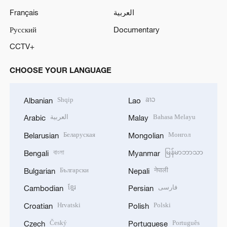
Français
العربية
Русский
Documentary
CCTV+
CHOOSE YOUR LANGUAGE
Shqip
ລາວ
Albanian
Lao
العربية
Bahasa Melayu
Arabic
Malay
Беларуская
Монгол
Belarusian
Mongolian
বাংলা
မြန်မာဘာသာ
Bengali
Myanmar
Български
नेपाली
Bulgarian
Nepali
ខ្មែរ
فارسی
Cambodian
Persian
Hrvatski
Polski
Croatian
Polish
Český
Português
Czech
Portuguese