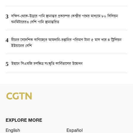
3
দক্ষিণ-থেকে-উত্তরে পানি স্থানান্তর প্রকল্পের কেন্দ্রীয় পথের মাধ্যমে ৮০ বিলিয়ন
ঘনমিটারেরও বেশি পানি স্থানান্তরিত
4
চীনের বৈদেশিক বাণিজ্যের আমদানি-রপ্তানির পরিমাণ টানা ৫ মাস ধরে ৪ ট্রিলিয়ন
ইউয়ানের বেশি
5
উহানে সিএমজি চলচ্চিত্র সংস্কৃতি কার্নিভালের উদ্বোধন
EXPLORE MORE
English
Español