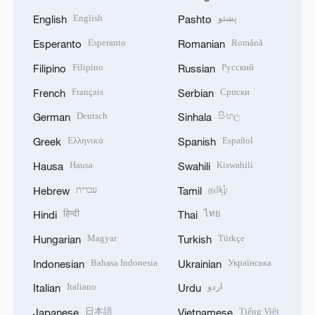
English
پښتو
English
Pashto
Esperanto
Română
Esperanto
Romanian
Filipino
Русский
Filipino
Russian
Français
Српски
French
Serbian
Deutsch
සිංහල
German
Sinhala
Ελληνικά
Español
Greek
Spanish
Hausa
Kiswahili
Hausa
Swahili
עברית
தமிழ்
Hebrew
Tamil
हिन्दी
ไทย
Hindi
Thai
Magyar
Türkçe
Hungarian
Turkish
Bahasa Indonesia
Українська
Indonesian
Ukrainian
Italiano
اردو
Italian
Urdu
日本語
Tiếng Việt
Japanese
Vietnamese