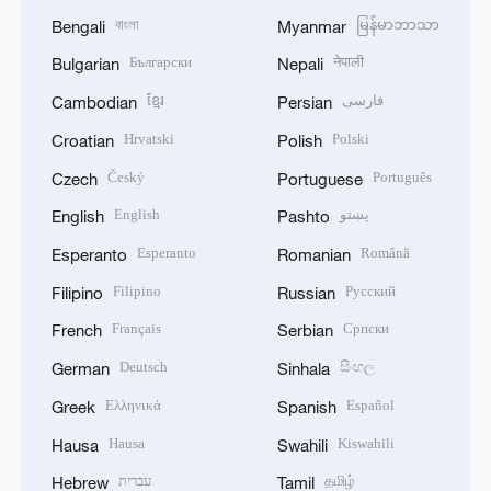
বাংলা
မြန်မာဘာသာ
Bengali
Myanmar
Български
नेपाली
Bulgarian
Nepali
ខ្មែរ
فارسی
Cambodian
Persian
Hrvatski
Polski
Croatian
Polish
Český
Português
Czech
Portuguese
English
پښتو
English
Pashto
Esperanto
Română
Esperanto
Romanian
Filipino
Русский
Filipino
Russian
Français
Српски
French
Serbian
Deutsch
සිංහල
German
Sinhala
Ελληνικά
Español
Greek
Spanish
Hausa
Kiswahili
Hausa
Swahili
עברית
தமிழ்
Hebrew
Tamil