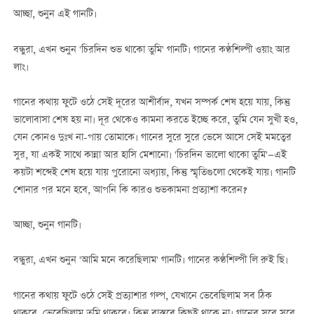
আচ্ছা, শুনুন এই গানটি।
বন্ধুরা, এখন শুনুন 'চিরদিন শুভ থাকো তুমি' গানটি। গানের কণ্ঠশিল্পী ওয়াং আর
লাং।
গানের কথায় ফুটে ওঠে সেই দূরের আশীর্বাদ, যখন সম্পর্ক শেষ হয়ে যায়, কিন্তু
ভালোবাসা শেষ হয় না। দূর থেকেও কামনা করতে ইচ্ছে করে, তুমি যেন সুখী হও,
যেন কোনও দুঃখ না-পায় তোমাকে। গানের সুরে সুরে ভেসে আসে সেই মমত্বের
সুর, যা একই সাথে কান্না আর হাসি মেশানো। 'চিরদিন ভালো থাকো তুমি'—এই
কয়টা শব্দেই শেষ হয়ে যায় পুরোনো অধ্যায়, কিন্তু স্মৃতিগুলো থেকেই যায়। গানটি
শোনার পর মনে হবে, আপনি কি কারও শুভকামনা প্রত্যাশা করেন?
আচ্ছা, শুনুন গানটি।
বন্ধুরা, এখন শুনুন 'আমি মনে করেছিলাম' গানটি। গানের কণ্ঠশিল্পী লি রুই ছি।
গানের কথায় ফুটে ওঠে সেই প্রত্যাশার গল্প, যেখানে ভেবেছিলাম সব ঠিক
থাকবে, ভেবেছিলাম তুমি থাকবে। কিন্তু বাস্তবে কিছুই থাকে না। গানের সুরে সুরে