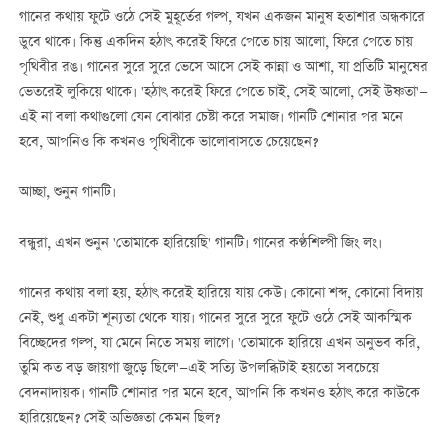
গানের কথায় ফুটে ওঠে সেই মুহূর্তের গল্প, যখন একজন মানুষ হতাশার অন্ধকারে
ডুবে থাকে। কিন্তু একদিন হঠাৎ করেই ফিরে পেতে চায় আলো, ফিরে পেতে চায়
পৃথিবীর রঙ। গানের সুরে সুরে ভেসে আসে সেই কান্না ও আশা, যা প্রতিটি মানুষের
ভেতরেই লুকিয়ে থাকে। 'হঠাৎ করেই ফিরে পেতে চাই, সেই আলো, সেই উষ্ণতা'—
এই না বলা কথাগুলো যেন বোঝার চেষ্টা করে সমাজ। গানটি শোনার পর মনে
হবে, আপনিও কি কখনও পৃথিবীকে ভালোবাসতে চেয়েছেন?
আচ্ছা, শুনুন গানটি।
বন্ধুরা, এখন শুনুন 'তোমাকে হারিয়েছি' গানটি। গানের কণ্ঠশিল্পী জিং লং।
গানের কথায় বলা হয়, হঠাৎ করেই হারিয়ে যায় কেউ। কোনো শব্দ, কোনো বিদায়
নেই, শুধু একটা শূন্যতা থেকে যায়। গানের সুরে সুরে ফুটে ওঠে সেই আকস্মিক
বিচ্ছেদের গল্প, যা মেনে নিতে সময় লাগে। 'তোমাকে হারিয়ে এখন অনুভব করি,
তুমি কত বড় জায়গা জুড়ে ছিলে'—এই সত্যি উপলব্ধিটাই হয়তো সবচেয়ে
বেদনাদায়ক। গানটি শোনার পর মনে হবে, আপনি কি কখনও হঠাৎ করে কাউকে
হারিয়েছেন? সেই অভিজ্ঞতা কেমন ছিল?