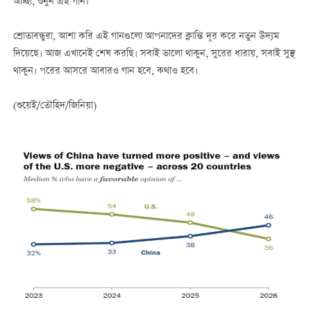
আচ্ছা, শুনুন এই গান।
শ্রোতাবন্ধুরা, আশা করি এই গানগুলো আপনাদের ক্লান্তি দূর করে নতুন উদ্যম
দিয়েছে। আজ এখানেই শেষ করছি। সবাই ভালো থাকুন, সুরের ধারায়, সবাই সুস্থ
থাকুন। পরের আসরে আবারও গান হবে, কথাও হবে।
(শুয়েই/তৌহিদ/জিনিয়া)