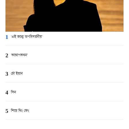
1
'এই জন্মে অপরিবর্তনীয়'
2
'কথোপকথন'
3
চৌ ইয়ান
4
সিন
5
শিয়ে থিং ফেং