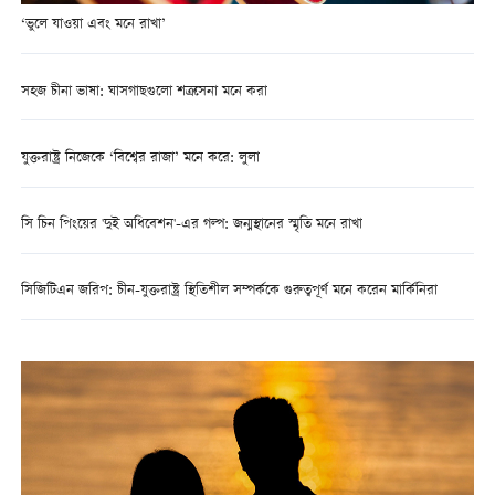
‘ভুলে যাওয়া এবং মনে রাখা’
সহজ চীনা ভাষা: ঘাসগাছগুলো শত্রুসেনা মনে করা
যুক্তরাষ্ট্র নিজেকে ‘বিশ্বের রাজা’ মনে করে: লুলা
সি চিন পিংয়ের 'দুই অধিবেশন'-এর গল্প: জন্মস্থানের স্মৃতি মনে রাখা
সিজিটিএন জরিপ: চীন-যুক্তরাষ্ট্র স্থিতিশীল সম্পর্ককে গুরুত্বপূর্ণ মনে করেন মার্কিনিরা