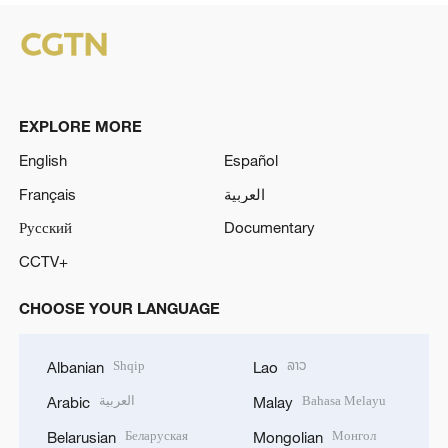
EXPLORE MORE
English
Español
Français
العربية
Русский
Documentary
CCTV+
CHOOSE YOUR LANGUAGE
Shqip
ລາວ
Albanian
Lao
العربية
Bahasa Melayu
Arabic
Malay
Беларуская
Монгол
Belarusian
Mongolian