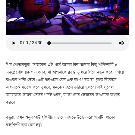
প্রিয় শ্রোতাবন্ধুরা, আজকের এই পর্বে আমরা চীনা ভাষার কিছু শক্তিশালী ও
অনুপ্রেরণাদায়ক গান শুনব, যা আপনাকে ক্লান্তি ভুলিয়ে দিয়ে নতুন করে এগিয়ে
যাওয়ার শক্তি দেবে। এই গানগুলো যেন এক কাপ গরম চা—ক্লান্ত বিকেলে
আপনাকে সতেজ করে তুলবে, মনকে সাহসে ভরিয়ে তুলবে। এই সুরেলা
আয়োজনে আমরা সেসব গানই শুনব, যা আপনার ভেতরের আগুনকে জাগ্রত
করবে।
বন্ধুরা, এখন শুনুন 'এই পৃথিবীকে ভালোবাসতে ইচ্ছে করে' গানটি। গানের
কণ্ঠশিল্পী হুয়া ছেন ইয়ু।