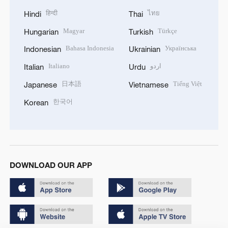
हिन्दी
ไทย
Hindi
Thai
Magyar
Türkçe
Hungarian
Turkish
Bahasa Indonesia
Українська
Indonesian
Ukrainian
Italiano
اردو
Italian
Urdu
日本語
Tiếng Việt
Japanese
Vietnamese
한국어
Korean
DOWNLOAD OUR APP