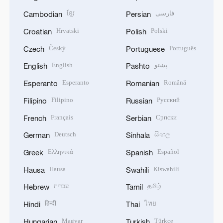
ខ្មែរ
فارسی
Cambodian
Persian
Hrvatski
Polski
Croatian
Polish
Český
Português
Czech
Portuguese
English
پښتو
English
Pashto
Esperanto
Română
Esperanto
Romanian
Filipino
Русский
Filipino
Russian
Français
Српски
French
Serbian
Deutsch
සිංහල
German
Sinhala
Ελληνικά
Español
Greek
Spanish
Hausa
Kiswahili
Hausa
Swahili
עברית
தமிழ்
Hebrew
Tamil
हिन्दी
ไทย
Hindi
Thai
Magyar
Türkçe
Hungarian
Turkish