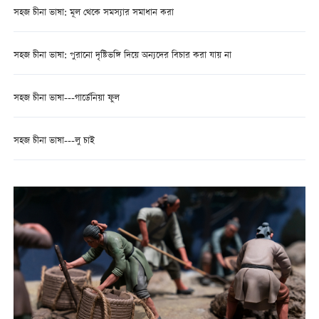
সহজ চীনা ভাষা: মূল থেকে সমস্যার সমাধান করা
সহজ চীনা ভাষা: পুরানো দৃষ্টিভঙ্গি দিয়ে অন্যদের বিচার করা যায় না
সহজ চীনা ভাষা---গার্ডেনিয়া ফুল
সহজ চীনা ভাষা---লু চাই