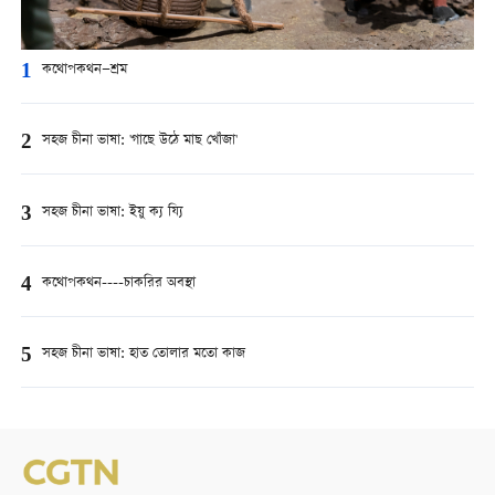
1
কথোপকথন—শ্রম
2
সহজ চীনা ভাষা: 'গাছে উঠে মাছ খোঁজা'
3
সহজ চীনা ভাষা: ইয়ু ক্য য্যি
4
কথোপকথন----চাকরির অবস্থা
5
সহজ চীনা ভাষা: হাত তোলার মতো কাজ