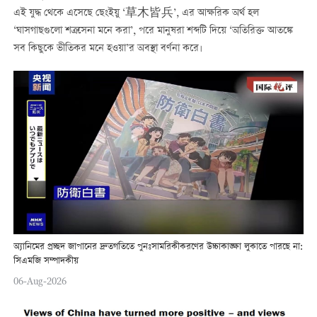
এই যুদ্ধ থেকে এসেছে ছেংইয়ু ‘草木皆兵’, এর আক্ষরিক অর্থ হল
‘ঘাসগাছগুলো শত্রুসেনা মনে করা’, পরে মানুষরা শব্দটি দিয়ে ‘অতিরিক্ত আতঙ্কে
সব কিছুকে ভীতিকর মনে হওয়া’র অবস্থা বর্ণনা করে।
অ্যানিমের প্রচ্ছদ জাপানের দ্রুতগতিতে পুনঃসামরিকীকরণের উচ্চাকাঙ্ক্ষা লুকাতে পারছে না:
সিএমজি সম্পাদকীয়
06-Aug-2026