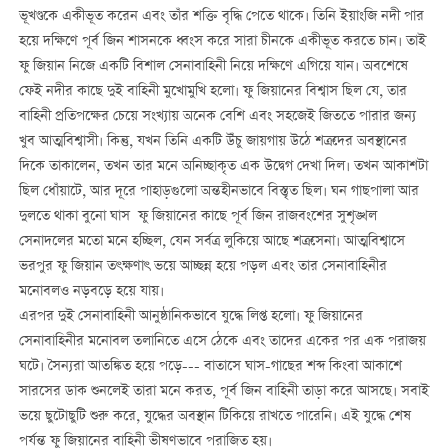
ভূখণ্ডকে একীভূত করেন এবং তাঁর শক্তি বৃদ্ধি পেতে থাকে। তিনি ইয়াংজি নদী পার
হয়ে দক্ষিণে পূর্ব জিন শাসনকে ধ্বংস করে সারা চীনকে একীভূত করতে চান। তাই
ফু জিয়ান নিজে একটি বিশাল সেনাবাহিনী নিয়ে দক্ষিণে এগিয়ে যান। অবশেষে
ফেই নদীর কাছে দুই বাহিনী মুখোমুখি হলো। ফু জিয়ানের বিশ্বাস ছিল যে, তার
বাহিনী প্রতিপক্ষের চেয়ে সংখ্যায় অনেক বেশি এবং সহজেই জিততে পারার জন্য
খুব আত্মবিশ্বাসী। কিন্তু, যখন তিনি একটি উঁচু জায়গায় উঠে শত্রুদের অবস্থানের
দিকে তাকালেন, তখন তার মনে অনিচ্ছাকৃত এক উদ্বেগ দেখা দিল। তখন আকাশটা
ছিল ধোঁয়াটে, আর দূরে পাহাড়গুলো অন্তহীনভাবে বিস্তৃত ছিল। ঘন গাছপালা আর
দুলতে থাকা বুনো ঘাস ফু জিয়ানের কাছে পূর্ব জিন রাজবংশের সুশৃঙ্খল
সেনাদলের মতো মনে হচ্ছিল, যেন সর্বত্র লুকিয়ে আছে শত্রুসেনা। আত্মবিশ্বাসে
ভরপুর ফু জিয়ান তৎক্ষণাৎ ভয়ে আচ্ছন্ন হয়ে পড়ল এবং তার সেনাবাহিনীর
মনোবলও নড়বড়ে হয়ে যায়।
এরপর দুই সেনাবাহিনী আনুষ্ঠানিকভাবে যুদ্ধে লিপ্ত হলো। ফু জিয়ানের
সেনাবাহিনীর মনোবল তলানিতে এসে ঠেকে এবং তাদের একের পর এক পরাজয়
ঘটে। সৈন্যরা আতঙ্কিত হয়ে পড়ে--- বাতাসে ঘাস-গাছের শব্দ কিংবা আকাশে
সারসের ডাক শুনলেই তারা মনে করত, পূর্ব জিন বাহিনী তাড়া করে আসছে। সবাই
ভয়ে ছুটোছুটি শুরু করে, যুদ্ধের অবস্থান টিকিয়ে রাখতে পারেনি। এই যুদ্ধে শেষ
পর্যন্ত ফু জিয়ানের বাহিনী ভীষণভাবে পরাজিত হয়।