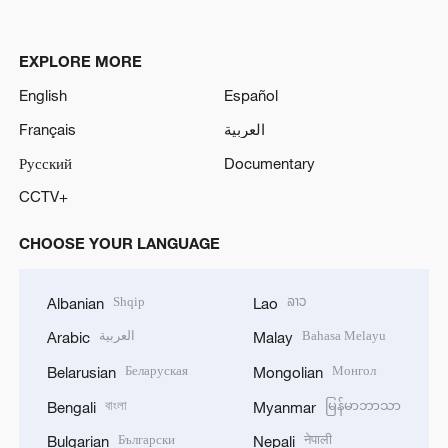
EXPLORE MORE
English
Español
Français
العربية
Русский
Documentary
CCTV+
CHOOSE YOUR LANGUAGE
Shqip
ລາວ
Albanian
Lao
العربية
Bahasa Melayu
Arabic
Malay
Беларуская
Монгол
Belarusian
Mongolian
বাংলা
မြန်မာဘာသာ
Bengali
Myanmar
Български
नेपाली
Bulgarian
Nepali