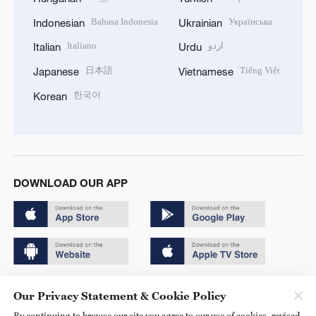
Bahasa Indonesia
Українська
Indonesian
Ukrainian
Italiano
اردو
Italian
Urdu
日本語
Tiếng Việt
Japanese
Vietnamese
한국어
Korean
DOWNLOAD OUR APP
Copyright © 2024 CGTN.
Our Privacy Statement & Cookie Policy
京ICP备20000184号
By continuing to browse our site you agree to our use of cookies, revised