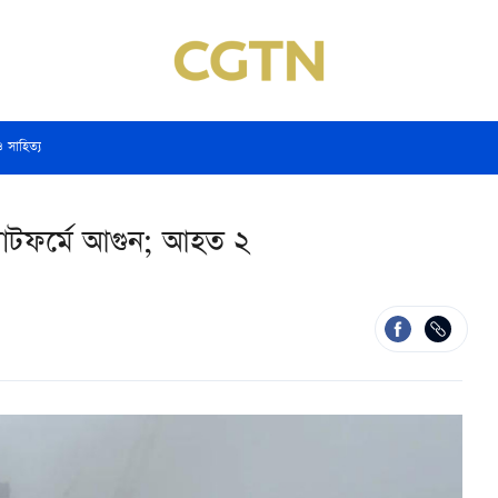
ও সাহিত্য
্যাটফর্মে আগুন; আহত ২