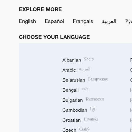
EXPLORE MORE
English
Español
Français
العربية
Ру
CHOOSE YOUR LANGUAGE
Albanian
Shqip
Arabic
العربية
Belarusian
Беларуская
Bengali
বাংলা
Bulgarian
Български
Cambodian
ខ្មែរ
Croatian
Hrvatski
Czech
Český