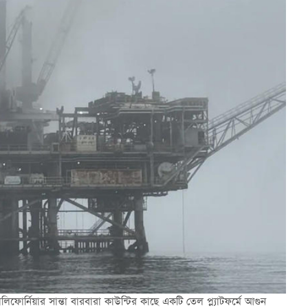
িফোর্নিয়ার সান্তা বারবারা কাউন্টির কাছে একটি তেল প্ল্যাটফর্মে আগুন