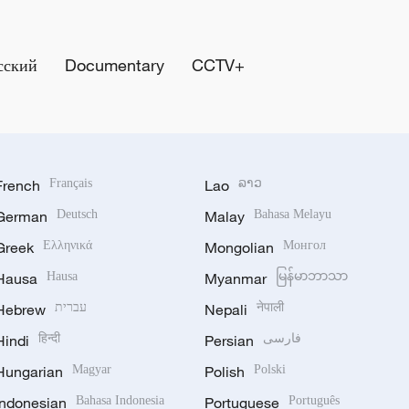
сский
Documentary
CCTV+
French
Français
Lao
ລາວ
German
Deutsch
Malay
Bahasa Melayu
Greek
Ελληνικά
Mongolian
Монгол
Hausa
Hausa
Myanmar
မြန်မာဘာသာ
Hebrew
עברית
Nepali
नेपाली
Hindi
हिन्दी
Persian
فارسی
Hungarian
Magyar
Polish
Polski
Indonesian
Bahasa Indonesia
Portuguese
Português