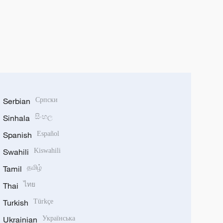
Serbian
Српски
Sinhala
සිංහල
Spanish
Español
Swahili
Kiswahili
Tamil
தமிழ்
Thai
ไทย
Turkish
Türkçe
Ukrainian
Українська