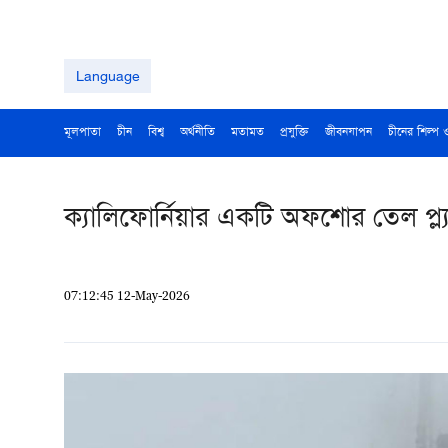
Language
মূলপাতা
চীন
বিশ্ব
অর্থনীতি
মতামত
প্রযুক্তি
জীবনযাপন
চীনের শিল্প 
ক্যালিফোর্নিয়ার একটি অফশোর তেল প্ল
07:12:45 12-May-2026