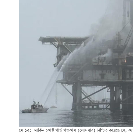
মে ১২: মার্কিন কোস্ট গার্ড গতকাল (সোমবার) নিশ্চিত করেছে যে, ক্যাল