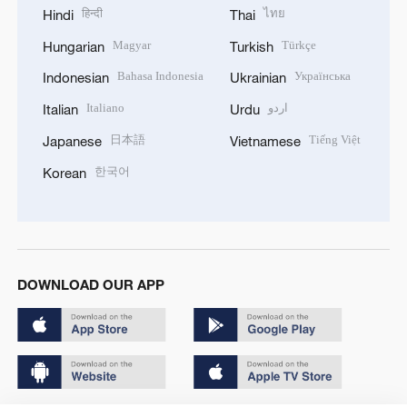
हिन्दी
ไทย
Hindi
Thai
Magyar
Türkçe
Hungarian
Turkish
Bahasa Indonesia
Українська
Indonesian
Ukrainian
Italiano
اردو
Italian
Urdu
日本語
Tiếng Việt
Japanese
Vietnamese
한국어
Korean
DOWNLOAD OUR APP