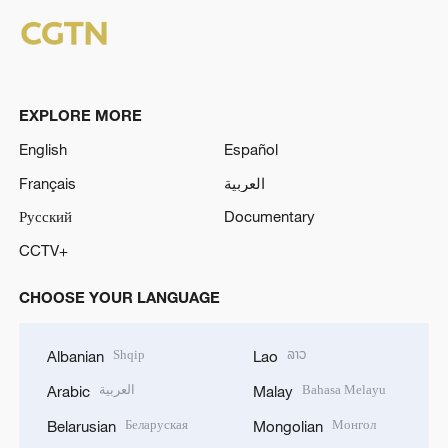
EXPLORE MORE
English
Español
Français
العربية
Русский
Documentary
CCTV+
CHOOSE YOUR LANGUAGE
Shqip
ລາວ
Albanian
Lao
العربية
Bahasa Melayu
Arabic
Malay
Беларуская
Монгол
Belarusian
Mongolian