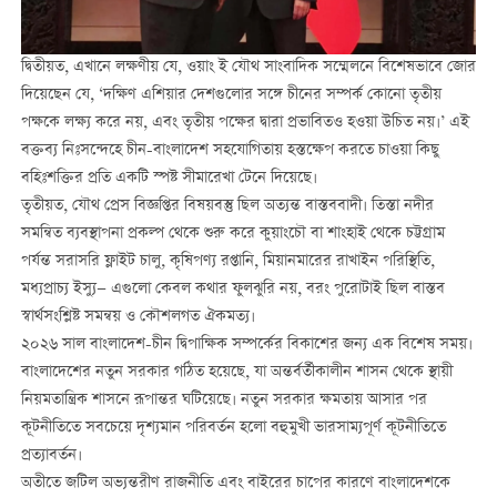
দ্বিতীয়ত, এখানে লক্ষণীয় যে, ওয়াং ই যৌথ সাংবাদিক সম্মেলনে বিশেষভাবে জোর
দিয়েছেন যে, ‘দক্ষিণ এশিয়ার দেশগুলোর সঙ্গে চীনের সম্পর্ক কোনো তৃতীয়
পক্ষকে লক্ষ্য করে নয়, এবং তৃতীয় পক্ষের দ্বারা প্রভাবিতও হওয়া উচিত নয়।’ এই
বক্তব্য নিঃসন্দেহে চীন-বাংলাদেশ সহযোগিতায় হস্তক্ষেপ করতে চাওয়া কিছু
বহিঃশক্তির প্রতি একটি স্পষ্ট সীমারেখা টেনে দিয়েছে।
তৃতীয়ত, যৌথ প্রেস বিজ্ঞপ্তির বিষয়বস্তু ছিল অত্যন্ত বাস্তববাদী। তিস্তা নদীর
সমন্বিত ব্যবস্থাপনা প্রকল্প থেকে শুরু করে কুয়াংচৌ বা শাংহাই থেকে চট্টগ্রাম
পর্যন্ত সরাসরি ফ্লাইট চালু, কৃষিপণ্য রপ্তানি, মিয়ানমারের রাখাইন পরিস্থিতি,
মধ্যপ্রাচ্য ইস্যু— এগুলো কেবল কথার ফুলঝুরি নয়, বরং পুরোটাই ছিল বাস্তব
স্বার্থসংশ্লিষ্ট সমন্বয় ও কৌশলগত ঐকমত্য।
২০২৬ সাল বাংলাদেশ-চীন দ্বিপাক্ষিক সম্পর্কের বিকাশের জন্য এক বিশেষ সময়।
বাংলাদেশের নতুন সরকার গঠিত হয়েছে, যা অন্তর্বর্তীকালীন শাসন থেকে স্থায়ী
নিয়মতান্ত্রিক শাসনে রূপান্তর ঘটিয়েছে। নতুন সরকার ক্ষমতায় আসার পর
কূটনীতিতে সবচেয়ে দৃশ্যমান পরিবর্তন হলো বহুমুখী ভারসাম্যপূর্ণ কূটনীতিতে
প্রত্যাবর্তন।
অতীতে জটিল অভ্যন্তরীণ রাজনীতি এবং বাইরের চাপের কারণে বাংলাদেশকে