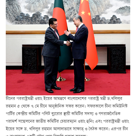
চীনের পররাষ্ট্রমন্ত্রী ওয়াং ইয়ের আমন্ত্রণে বাংলাদেশের পররাষ্ট্র মন্ত্রী ড.খলিলুর
রহমান ৫ থেকে ৭ মে চীনে আনুষ্ঠানিক সফর করেন। সফরকালে চীনা কমিউনিস্ট
পার্টির কেন্দ্রীয় কমিটির পলিট ব্যুরোর স্থায়ী কমিটির সদস্য ও গণরাজনৈতিক
পরামর্শ সম্মেলনের জাতীয় কমিটির চেয়ারম্যান ওয়াং হুনিং এবং পররাষ্ট্রমন্ত্রী ওয়াং
ইয়ের সঙ্গে ড. খলিলুর রহমান আলাদাভাবে সাক্ষাত্ ও বৈঠক করেন। এরপর চীন