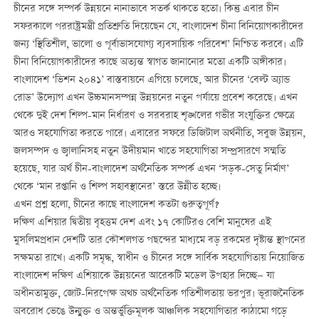
চীনের সঙ্গে সম্পর্ক উন্নয়নে নানাভাবে সতর্ক থাকতে হতো। কিন্তু এবার চীন
সফরকালে পররাষ্ট্রমন্ত্রী প্রতিশ্রুতি দিয়েছেন যে, বাংলাদেশ চীনা বিনিয়োগকারীদের
জন্য ‘স্থিতিশীল, ভালো ও পূর্বাভাসযোগ্য ব্যবসায়িক পরিবেশ’ নিশ্চিত করবে। এটি
চীনা বিনিয়োগকারীদের কাছে অত্যন্ত স্বাগত জানানোর মতো একটি অঙ্গীকার।
বাংলাদেশ ‘ভিশন ২০৪১’ বাস্তবায়নে এগিয়ে চলেছে, আর চীনের ‘বেল্ট অ্যান্ড
রোড’ উদ্যোগ এখন উচ্চমানসম্পন্ন উন্নয়নের নতুন পর্যায়ে প্রবেশ করেছে। এখন
থেকে দুই দেশ শিল্প-মান নির্ধারণ ও সরবরাহ শৃঙ্খলের গভীর সংযুক্তির ক্ষেত্রে
আরও সহযোগিতা করতে পারে। এবারের সফরে ডিজিটাল অর্থনীতি, সবুজ উন্নয়ন,
জলসম্পদ ও জ্বালানিসহ নতুন উদীয়মান খাতে সহযোগিতা সম্প্রসারণে সম্মতি
হয়েছে, যার অর্থ চীন-বাংলাদেশ অর্থনৈতিক সম্পর্ক এখন ‘সড়ক-সেতু নির্মাণ’
থেকে ‘মান রপ্তানি ও শিল্প সহাবস্থানের’ স্তরে উন্নীত হচ্ছে।
এখন প্রশ্ন হলো, চীনের কাছে বাংলাদেশ কতটা গুরুত্বপূর্ণ?
দক্ষিণ এশিয়ার দ্বিতীয় বৃহত্তম দেশ এবং ১৭ কোটিরও বেশি মানুষের এই
মুসলিমপ্রধান দেশটি তার কৌশলগত পছন্দের মাধ্যমে বড় রকমের দৃষ্টান্ত স্থাপনের
সক্ষমতা রাখে। একটি সমৃদ্ধ, স্বাধীন ও চীনের সঙ্গে সার্বিক সহযোগিতায় নিয়োজিত
বাংলাদেশ দক্ষিণ এশিয়াকে উন্নয়নের আরেকটি মডেল উপহার দিচ্ছে— যা
অধীনতামুক্ত, জোট-নিরপেক্ষ অথচ অর্থনৈতিক গতিশীলতায় ভরপুর। ভূরাজনৈতিক
অবরোধ ভেঙে উন্মুক্ত ও অন্তর্ভুক্তিমূলক আঞ্চলিক সহযোগিতার কাঠামো গড়ে