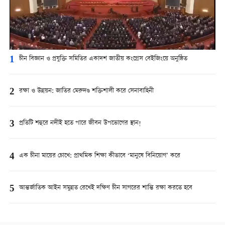
1
চীন বিজ্ঞান ও প্রযুক্তি সমিতির একাদশ জাতীয় কংগ্রেস বেইজিংয়ে অনুষ্ঠিত
2
রক্ষা ও উন্নয়ন: জাতির মেরুদণ্ড শক্তিশালী করে সেনাবাহিনী
3
প্রতিটি শহুরে নদীই হতে পারে জীবন উপভোগের স্থান!
4
এক চীনা মায়ের চোখে: প্রাথমিক শিক্ষা কীভাবে ‘মানুষে বিনিয়োগ’ করে
5
আন্তর্জাতিক আইন সমুন্নত রেখেই দক্ষিণ চীন সাগরের শান্তি রক্ষা করতে হবে