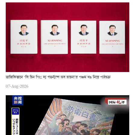
তাজিকিস্তানে ‘সি চিন পিং: দ্য গভর্ন্যান্স অব চায়না’র পঞ্চম খণ্ড নিয়ে পাঠচক্র
07-Aug-2026