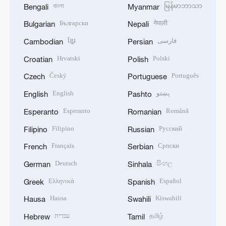
বাংলা
မြန်မာဘာသာ
Bengali
Myanmar
Български
नेपाली
Bulgarian
Nepali
ខ្មែរ
فارسی
Cambodian
Persian
Hrvatski
Polski
Croatian
Polish
Český
Português
Czech
Portuguese
English
پښتو
English
Pashto
Esperanto
Română
Esperanto
Romanian
Filipino
Русский
Filipino
Russian
Français
Српски
French
Serbian
Deutsch
සිංහල
German
Sinhala
Ελληνικά
Español
Greek
Spanish
Hausa
Kiswahili
Hausa
Swahili
עברית
தமிழ்
Hebrew
Tamil