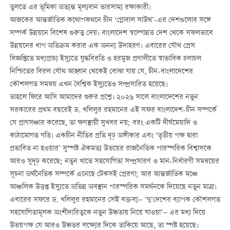
তুলতে এর ভূমিকা অত্যন্ত মূল্যবান ভারসাম্য রক্ষাকারী।
আজকের আন্তর্জাতিক কথোপকথনে চীন ‘গ্লোবাল সাউথ’-এর দেশগুলোর সঙ্গে
সম্পর্ক উন্নয়নে বিশেষ গুরুত্ব দেয়। বাংলাদেশ স্বল্পোন্নত দেশ থেকে সফলভাবে
উন্নয়নের ধাপ অতিক্রম করার এক অনন্য উদাহরণ। এবারের যৌথ প্রেস
বিজ্ঞপ্তিতে মধ্যপ্রাচ্য ইস্যুতে যুদ্ধবিরতি ও হরমুজ প্রণালীতে স্বাভাবিক চলাচল
নিশ্চিতের বিরল যৌথ আহ্বান থেকেই বোঝা যায় যে, চীন-বাংলাদেশের
কৌশলগত সমন্বয় এখন বৈশ্বিক ইস্যুতেও সম্প্রসারিত হয়েছে।
তাহলে ফিরে আসি আমাদের শুরুর প্রশ্নে। ২০২৬ সালে বাংলাদেশের নতুন
সরকারের প্রথম বছরেই ড. খলিলুর রহমানের এই সফর বাংলাদেশ-চীন সম্পর্কে
যে প্রাণসঞ্চার করেছে, তা ক্ষণস্থায়ী সুখবর নয়; বরং একটি দীর্ঘমেয়াদি ও
কাঠামোগত গতি। একচীন নীতির প্রতি দৃঢ় অঙ্গীকার এবং ‘তৃতীয় পক্ষ দ্বারা
প্রভাবিত না হওয়ার’ সুস্পষ্ট ঐকমত্য উভয়ের রাজনৈতিক পারস্পরিক বিশ্বাসকে
আরও সুদৃঢ় করেছে; নতুন খাতে সহযোগিতা সম্প্রসারণ ও মান-নির্ধারণী সমন্বয়ের
সূচনা অর্থনৈতিক সম্পর্কে এনেছে টেকসই প্রেরণা; আর আন্তর্জাতিক মঞ্চে
আঞ্চলিক উত্তপ্ত ইস্যুতে অভিন্ন অবস্থান পারস্পরিক সমর্থনকে দিয়েছে নতুন মাত্রা।
এবারের সফরে ড. খলিলুর রহমানের সেই বক্তব্য— ‘দু’দেশের ব্যাপক কৌশলগত
সহযোগিতামূলক অংশীদারিত্বকে নতুন উচ্চতায় নিয়ে যাওয়া’— এর মধ্য দিয়ে
উভয়পক্ষ যে আরও উচ্চতর লক্ষ্যের দিকে তাকিয়ে আছে, তা স্পষ্ট হয়েছে।