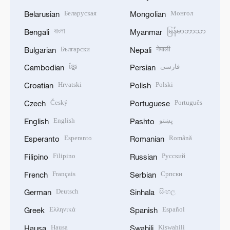
Беларуская
Монгол
Belarusian
Mongolian
বাংলা
မြန်မာဘာသာ
Bengali
Myanmar
Български
नेपाली
Bulgarian
Nepali
ខ្មែរ
فارسی
Cambodian
Persian
Hrvatski
Polski
Croatian
Polish
Český
Português
Czech
Portuguese
English
پښتو
English
Pashto
Esperanto
Română
Esperanto
Romanian
Filipino
Русский
Filipino
Russian
Français
Српски
French
Serbian
Deutsch
සිංහල
German
Sinhala
Ελληνικά
Español
Greek
Spanish
Hausa
Kiswahili
Hausa
Swahili