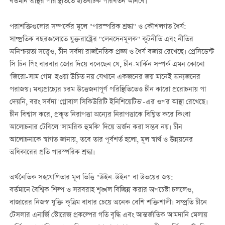
বর্তমান অস্থির পরিস্থিতিতে ইতিবাচক পরিবর্তন আনবে।
পরাশক্তিগুলোর সম্পর্কের মূলে "পারস্পরিক শ্রদ্ধা" ও কৌশলগত ধৈর্য:
সাম্প্রতিক বছরগুলোতে যুক্তরাষ্ট্রের "লেনদেনমূলক" কূটনীতি এবং নীতির
অনিশ্চয়তা সত্ত্বেও, চীন সর্বদা রাজনৈতিক প্রজ্ঞা ও ধৈর্য বজায় রেখেছে। প্রেসিডেন্ট
সি চিন পিং বারবার জোর দিয়ে বলেছেন যে, চীন-মার্কিন সম্পর্ক এমন কোনো
'জিরো-সাম গেম' হওয়া উচিত নয় যেখানে একজনের জয় মানেই অন্যজনের
পরাজয়। মধ্যপ্রাচ্যের চরম উত্তেজনাপূর্ণ পরিস্থিতিতেও চীন কারো প্ররোচনায় পা
দেয়নি, বরং সর্বদা 'গ্লোবাল সিকিউরিটি ইনিশিয়েটিভ'-এর ওপর আস্থা রেখেছে।
চীন বিশ্বাস করে, প্রকৃত নিরাপত্তা অন্যের নিরাপত্তাকে বিঘ্নিত করে কিংবা
আলোচনার টেবিলে 'সামরিক হুমকি' দিয়ে অর্জন করা সম্ভব নয়। চীন
আলোচনাকে স্বাগত জানায়, তবে তার পূর্বশর্ত হলো, মূল স্বার্থ ও উন্নয়নের
অধিকারের প্রতি পারস্পরিক শ্রদ্ধা।
অর্থনৈতিক সহযোগিতার মূল ভিত্তি "উইন-উইন" বা উভয়ের জয়:
বর্তমানে বৈশ্বিক শিল্প ও সরবরাহ শৃঙ্খল বিচ্ছিন্ন করার অপচেষ্টা চললেও,
বাজারের নিজস্ব যুক্তি কৃত্রিম বাধার চেয়ে অনেক বেশি শক্তিশালী। সম্প্রতি চীনে
টেসলার এনার্জি স্টোরেজ প্রকল্পের গতি বৃদ্ধি এবং আন্তর্জাতিক আমদানি মেলায়