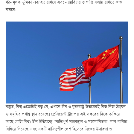
গঠনমূলক ভূমিকা অব্যাহত রাখবে এবং ন্যায়বিচার ও শান্তি বজায় রাখতে কাজ
করবে।
বস্তুত, বিশ্ব এতোটাই বড় যে, এখানে চীন ও যুক্তরাষ্ট্র উভয়েরই নিজ নিজ উন্নয়ন
ও সমৃদ্ধির পর্যাপ্ত স্থান রয়েছে। প্রেসিডেন্ট ট্রাম্পের এই সফরের দিকে তাকিয়ে
আছে গোটা বিশ্ব। চীন ইতিমধ্যে "শান্তিপূর্ণ সহাবস্থান ও সহযোগিতার" লাল গালিচা
বিছিয়ে দিয়েছে এবং একটি দায়িত্বশীল দেশ হিসেবে নিজের উদারতা ও