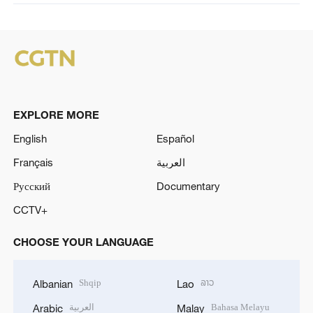
EXPLORE MORE
English
Español
Français
العربية
Русский
Documentary
CCTV+
CHOOSE YOUR LANGUAGE
Shqip
ລາວ
Albanian
Lao
العربية
Bahasa Melayu
Arabic
Malay