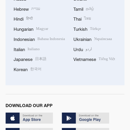
עברית
தமிழ்
Hebrew
Tamil
हिन्दी
ไทย
Hindi
Thai
Magyar
Türkçe
Hungarian
Turkish
Bahasa Indonesia
Українська
Indonesian
Ukrainian
Italiano
اردو
Italian
Urdu
日本語
Tiếng Việt
Japanese
Vietnamese
한국어
Korean
DOWNLOAD OUR APP