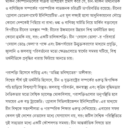
মার্কিন কোম্পানিগুলোর সক্রিয় অংশগ্রহণ প্রমাণ করে যে, চীন-মার্কিন অর্থনৈতিক
ও বাণিজ্যিক সম্পর্কের পারস্পরিক লাভজনক চরিত্রটি অপরিবর্তিত রয়েছে। চীনের
'গ্লোবাল ডেভেলপমেন্ট ইনিশিয়েটিভ'-এর মূল লক্ষ্যই হলো আধুনিকায়নের দৌড়ে
কোনো দেশকেই পিছিয়ে না রাখা। শুল্ক ও বাণিজ্য ঘাটতি নিয়ে মার্কিন বক্তব্যের
বিপরীতে চীনের অবস্থান স্পষ্ট: চীনের উচ্চমানের উন্নয়ন বিশ্ব অর্থনীতির জন্য
কোনো হুমকি নয়, বরং একটি চালিকাশক্তি। চীন "দেয়াল তোলা"-র পরিবর্তে
"দেয়াল ভেঙে ফেলা"র পক্ষে এবং উচ্চপর্যায়ের উন্মুক্তকরণের মাধ্যমে প্রযুক্তি,
জ্বালানি ও জলবায়ু পরিবর্তনের মতো ক্ষেত্রগুলোতে স্বার্থের সমন্বয় ঘটিয়ে, বিশ্ব
অর্থনীতিকে প্রবৃদ্ধির ধারায় ফিরিয়ে আনতে চায়।
পরাশক্তি হিসেবে দায়িত্ব এবং "অভিন্ন ভবিষ্যতের" অঙ্গীকার:
বিশ্বের শীর্ষ দুই অর্থনীতি হিসেবে, চীন ও যুক্তরাষ্ট্রের সম্পর্কের গুরুত্ব দ্বিপাক্ষিক
গণ্ডি ছাড়িয়ে বিশ্বব্যাপী বিস্তৃত। জলবায়ু পরিবর্তন, জনস্বাস্থ্য এবং কৃত্রিম বুদ্ধিমত্তার
নৈতিকতার মতো বৈশ্বিক চ্যালেঞ্জ মোকাবিলায়, পরাশক্তিগুলোর অনুপস্থিতি হবে
সময়ের এক বড় ট্র্যাজেডি। 'গ্লোবাল সিভিলাইজেশন ইনিশিয়েটিভ'-এর মাধ্যমে
চীন বিশ্বকে সহনশীলতা ও পারস্পরিক শিক্ষার গুরুত্ব দেখিয়েছে। এবারের সফর
কেবল দুই দেশের নেতাদের মধ্যে যোগাযোগ নয়, বরং জটিল বৈশ্বিক পরিস্থিতিতে
দুই সভ্যতার মধ্যে একটি কৌশলগত সমন্বয়। চীন আন্তর্জাতিক বিষয়ে তার