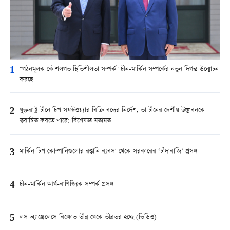
1
"গঠনমূলক কৌশলগত স্থিতিশীলতা সম্পর্ক" চীন-মার্কিন সম্পর্কের নতুন দিগন্ত উন্মোচন
করছে
2
যুক্তরাষ্ট্র চীনে চিপ সফটওয়্যার বিক্রি বন্ধের নির্দেশ, তা চীনের দেশীয় উদ্ভাবনকে
ত্বরান্বিত করতে পারে: বিশেষজ্ঞ মতামত
3
মার্কিন চিপ কোম্পানিগুলোর রপ্তানি ব্যবসা থেকে সরকারের ‘চাঁদাবাজি’ প্রসঙ্গ
4
চীন-মার্কিন আর্থ-বাণিজ্যিক সম্পর্ক প্রসঙ্গ
5
লস অ্যাঞ্জেলেসে বিক্ষোভ তীব্র থেকে তীব্রতর হচ্ছে (ভিডিও)