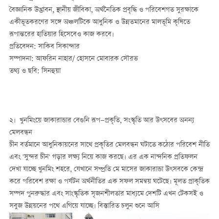
বৈজ্ঞানিক উদ্ভাবন, স্থানীয় জীবিকা, অর্থনৈতিক প্রবৃদ্ধি ও পরিবেশগত সুরক্ষাকে
একীভূতকরণের সঙ্গে অঞ্চলটিকে আধুনিক ও উন্নতমানের মালভূমি কৃষিতে
রূপান্তরের হাতিয়ার হিসেবেও কাজ করবে।
প্রতিবেদন: সাকিব সিকান্দার
সম্পাদনা: আফরিন নাহার/ হোসনে মোবারক সৌরভ
তথ্য ও ছবি: সিনহুয়া
২। খুনমিংয়ে জাকারান্ডার বেগুনি রূপ—প্রকৃতি, সংস্কৃতি আর উৎসবের অনন্য
মেলবন্ধন
চীন বর্তমানে আধুনিকায়নের সাথে প্রকৃতির মেলবন্ধন ঘটাতে কঠোর পরিবেশ নীতি
এবং 'সুন্দর চীন' গড়ার লক্ষ্য নিয়ে কাজ করছে। এর এক নান্দনিক প্রতিফলন
দেখা যাচ্ছে খুনমিং শহরে, যেখানে সম্প্রতি মে মাসের জাকারান্ডা উৎসবকে কেন্দ্র
করে পরিবেশ রক্ষা ও পর্যটন অর্থনীতির এক সফল সমন্বয় ঘটেছে। মূলত প্রাকৃতিক
সম্পদ পুনরুদ্ধার এবং সাংস্কৃতিক সৃজনশীলতার মাধ্যমে দেশটি এখন টেকসই ও
সবুজ উন্নয়নের পথে এগিয়ে যাচ্ছে। বিস্তারিত চলুন শুনে আসি