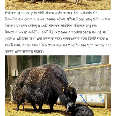
ইয়াকের ক্লোনিংয়ে যুগান্তকারী সাফল্য অর্জন করেছে চীন। সোমবার চীনা
বিজ্ঞানীরা এক ঘোষণায় এ তথ্য জানান। দক্ষিণ-পশ্চিম চীনের স্বায়ত্তশাসিত অঞ্চল
সিচাংয়ে ইয়াকের ক্লোনকৃত ১০টি শাবকের স্বাভাবিক প্রক্রিয়ায় জন্ম হয়।
সিচাংয়ের তামসুং কাউন্টির একটি ইয়াক প্রজনন ও গবেষণা কেন্দ্রে গত ২৫ মার্চ
থেকে ৫ এপ্রিলের মধ্যে এরা জন্মলাভ করে। শাবকগুলোর মধ্যে তিনটি কালো ও
সাতটি সাদা। গুণগত মানের দিক থেকে এরা সব প্রত্যাশিত মান পূরণ করেছে এবং
তাদের ওজন ক্রমাগত বাড়ছে।