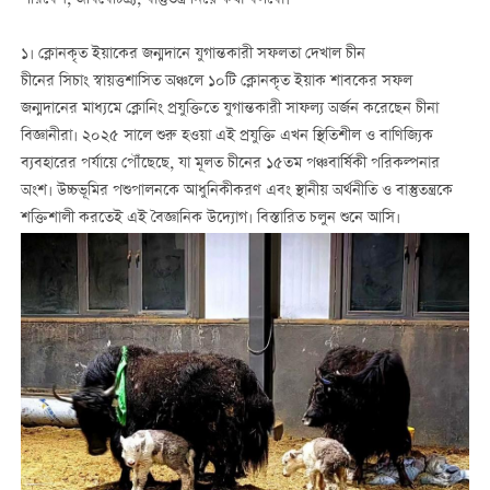
১। ক্লোনকৃত ইয়াকের জন্মদানে যুগান্তকারী সফলতা দেখাল চীন
চীনের সিচাং স্বায়ত্তশাসিত অঞ্চলে ১০টি ক্লোনকৃত ইয়াক শাবকের সফল
জন্মদানের মাধ্যমে ক্লোনিং প্রযুক্তিতে যুগান্তকারী সাফল্য অর্জন করেছেন চীনা
বিজ্ঞানীরা। ২০২৫ সালে শুরু হওয়া এই প্রযুক্তি এখন স্থিতিশীল ও বাণিজ্যিক
ব্যবহারের পর্যায়ে পৌঁছেছে, যা মূলত চীনের ১৫তম পঞ্চবার্ষিকী পরিকল্পনার
অংশ। উচ্চভূমির পশুপালনকে আধুনিকীকরণ এবং স্থানীয় অর্থনীতি ও বাস্তুতন্ত্রকে
শক্তিশালী করতেই এই বৈজ্ঞানিক উদ্যোগ। বিস্তারিত চলুন শুনে আসি।