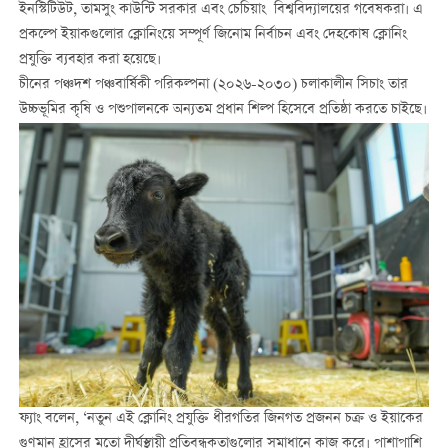
ইনস্টিটিউট, তামসুং কাউন্টি সরকার এবং চেচিয়াং বিশ্ববিদ্যালয়ের গবেষকরা। এ
প্রকল্পে ইয়াকগুলোর ক্লোনিংয়ে সম্পূর্ণ জিনোম নির্বাচন এবং দেহকোষ ক্লোনিং
প্রযুক্তি ব্যবহার করা হয়েছে।
চীনের পঞ্চদশ পঞ্চবার্ষিকী পরিকল্পনা (২০২৬-২০৩০) চলাকালীন সিচাং তার
উচ্চভূমির কৃষি ও পশুপালনকে অন্যতম প্রধান শিল্প হিসেবে প্রতিষ্ঠা করতে চাইছে।
ফ্যাং বলেন, ‘নতুন এই ক্লোনিং প্রযুক্তি ধীরগতির জিনগত প্রজনন চক্র ও ইয়াকের
গুণমান হ্রাসের মতো দীর্ঘস্থায়ী প্রতিবন্ধকতাগুলোর সমাধানে কাজ করে। পাশাপাশি