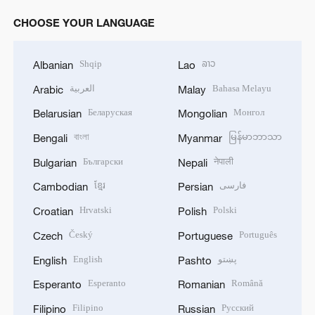
CHOOSE YOUR LANGUAGE
Shqip
ລາວ
Albanian
Lao
العربية
Bahasa Melayu
Arabic
Malay
Беларуская
Монгол
Belarusian
Mongolian
বাংলা
မြန်မာဘာသာ
Bengali
Myanmar
Български
नेपाली
Bulgarian
Nepali
ខ្មែរ
فارسی
Cambodian
Persian
Hrvatski
Polski
Croatian
Polish
Český
Português
Czech
Portuguese
English
پښتو
English
Pashto
Esperanto
Română
Esperanto
Romanian
Filipino
Русский
Filipino
Russian