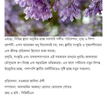
এছাড়া, বিভিন্ন স্থানে অনুষ্ঠিত হচ্ছে সরাসরি সঙ্গীত পরিবেশনা, নৃত্য ও শিল্প
প্রদর্শনী। এসব আয়োজন শুধু বিনোদনই নয়, বরং স্থানীয় সংস্কৃতি ও সৃজনশীলতার
এক জীবন্ত প্রতিফলন হিসেবে কাজ করছে।
প্রকৃতি, সংস্কৃতি এবং অবকাশযাপনের এই সমন্বয়ের মাধ্যমে খুনমিং জাকারান্ডা
মৌসুমকে রূপ দিচ্ছে এক বহুমাত্রিক অভিজ্ঞতায়। এর ফলে পর্যটনের নতুন দিগন্ত
উন্মোচিত হচ্ছে, পাশাপাশি স্থানীয় অর্থনীতিতেও সৃষ্টি হচ্ছে নতুন সম্ভাবনা।
প্রতিবেদন: রওজায়ে জাবিদা ঐশী
সম্পাদনা: আলআমিন আজাদ/ হোসনে মোবারক সৌরভ
তথ্য ও ছবি : সিজিটিএন