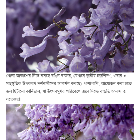
খোলা আকাশের নিচে বসছে রঙিন বাজার, যেখানে স্থানীয় হস্তশিল্প, খাবার ও
সাংস্কৃতিক উপকরণ দর্শনার্থীদের আকর্ষণ করছে। পাশাপাশি, আয়োজন করা হচ্ছে
জল ছিটানো কার্নিভাল, যা উৎসবমুখর পরিবেশে এনে দিচ্ছে বাড়তি আনন্দ ও
সতেজতা।