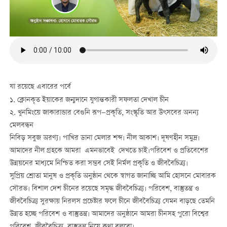
যা রয়েছে এবারের পর্বে
১. ক্লোনকৃত ইয়াকের জন্মদানে যুগান্তকারী সফলতা দেখাল চীন
২. খুনমিংয়ে জাকারান্ডার বেগুনি রূপ—প্রকৃতি, সংস্কৃতি আর উৎসবের অনন্য
মেলবন্ধন
নিবিড় সবুজ অরণ্য। পাখির ডানা মেলার শব্দ। নীল আকাশ। দূষণহীন সমুদ্র।
আমাদের নীল গ্রহকে আমরা এমনভাবেই দেখতে চাই।পরিবেশ ও প্রতিবেশের
উন্নয়নের মাধ্যমে নিশ্চিত করা সম্ভব সেই নির্মল প্রকৃতি ও জীববৈচিত্র্য।
সুপ্রিয় শ্রোতা মানুষ ও প্রকৃতি অনুষ্ঠান থেকে স্বাগত জানাচ্ছি আমি হোসনে মোবারক
সৌরভ। বিশাল দেশ চীনের রয়েছে সমৃদ্ধ জীববৈচিত্র্য। পরিবেশ, বাস্তুতন্ত্র ও
জীববৈচিত্র্য সুরক্ষায় নিরলস প্রচেষ্টার ফলে চীনে জীববৈচিত্র্য যেমন বাড়ছে তেমনি
উন্নত হচ্ছে পরিবেশ ও বাস্তুতন্ত্র। আমাদের অনুষ্ঠানে আমরা চীনসহ পুরো বিশ্বের
পরিবেশ, জীববৈচিত্র্য, বাস্তুতন্ত্র নিয়ে কথা বলবো।