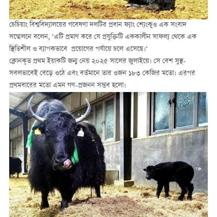
চেচিয়াং বিশ্ববিদ্যালয়ের গবেষণা দলটির প্রধান ফ্যাং শ্যেংকুও এক সংবাদ
সম্মেলনে বলেন, ‘এটি প্রমাণ করে যে প্রযুক্তিটি এককালীন সাফল্য থেকে এক
স্থিতিশীল ও ব্যাপকভাবে প্রয়োগের পর্যায়ে চলে এসেছে।‘
ক্লোনকৃত প্রথম ইয়াকটি জন্ম নেয় ২০২৫ সালের জুলাইয়ে। সে বেশ সুস্থ-
সবলভাবেই বেড়ে ওঠে এবং বর্তমানে তার ওজন ১৮৩ কেজির মতো। এরপর
প্রথমবারের মতো এমন গণ-প্রজনন সম্ভব হলো।