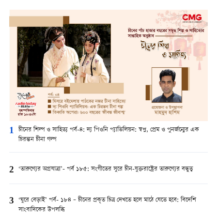
1
চীনের শিল্প ও সাহিত্য পর্ব-৪: দ্য পিওনি প্যাভিলিয়ন: স্বপ্ন, প্রেম ও পুনর্জন্মের এক
চিরন্তন চীনা গল্প
2
‘তারুণ্যের অগ্রযাত্রা’- পর্ব ১৮৫: সংগীতের সুরে চীন-যুক্তরাষ্ট্রের তারুণ্যের বন্ধুত্ব
3
‘ঘুরে বেড়াই’ পর্ব- ১৮৪ – চীনের প্রকৃত চিত্র দেখতে হলে মাঠে যেতে হবে: বিদেশি
সাংবাদিকের উপলব্ধি