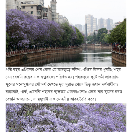
প্রতি বছর এপ্রিলের শেষ থেকে মে মাসজুড়ে দক্ষিণ-পশ্চিম চীনের খুনমিং শহর
যেন বেগুনি রঙের এক স্বপ্নরাজ্যে পরিণত হয়। শহরজুড়ে ফুটে ওঠা জাকারান্ডা
ফুলের মনোমুগ্ধকর সৌন্দর্য দেখতে দূর-দূরান্ত থেকে ভিড় জমান দর্শনার্থীরা।
রাস্তাঘাট, পার্ক, এমনকি শহরের ব্যস্ততম এলাকাগুলোও ঢেকে যায় ফুলের নরম
বেগুনি আচ্ছাদনে, যা মুহূর্তেই এক মোহনীয় আবহ তৈরি করে।