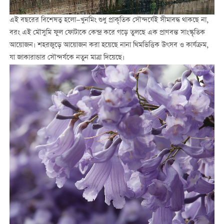
এই বছরের বিশেষত্ব হলো—খুনমিং শুধু প্রাকৃতিক সৌন্দর্যেই সীমাবদ্ধ থাকছে না,
বরং এই মৌসুমি ফুল ফোটাকে কেন্দ্র করে গড়ে তুলছে এক প্রাণবন্ত সাংস্কৃতিক
আয়োজন। শহরজুড়ে আয়োজন করা হয়েছে নানা থিমভিত্তিক উৎসব ও কার্যক্রম,
যা জাকারান্ডার সৌন্দর্যকে নতুন মাত্রা দিয়েছে।