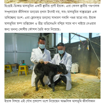
ছিংহাই-তিব্বত মালভূমির একটি স্থানীয় প্রাণী ইয়াক। এরা কেবল স্থানীয় পশুপালক
সম্প্রদায়ের জীবিকার অন্যতম প্রধান উৎসই নয়, বরং মালভূমির বাস্তুতন্ত্রের এক
অবিচ্ছেদ্য অংশ। এরা ক্লোনকৃত অন্যান্য সাধারণ গবাদি পশুর মতো নয়। ইয়াক
মালভূমির স্বল্প অক্সিজেন ও তীব্র অতিবেগুনি রশ্মির সাথে খাপ খাইয়ে নেওয়ার
জন্য অনন্য কোষীয় কৌশল তৈরি করে নিয়েছে।
ইয়াক বিষয়ে এই যৌথ প্রকল্পে অংশ নিয়েছেন আঞ্চলিক মালভূমি জীববিজ্ঞান