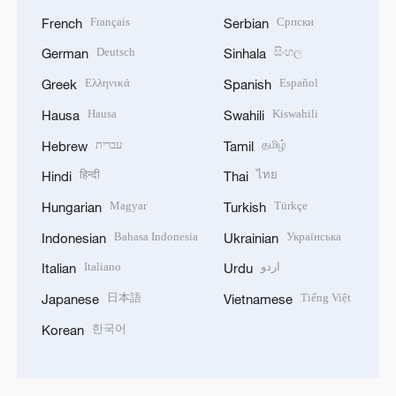
Français
Српски
French
Serbian
Deutsch
සිංහල
German
Sinhala
Ελληνικά
Español
Greek
Spanish
Hausa
Kiswahili
Hausa
Swahili
עברית
தமிழ்
Hebrew
Tamil
हिन्दी
ไทย
Hindi
Thai
Magyar
Türkçe
Hungarian
Turkish
Bahasa Indonesia
Українська
Indonesian
Ukrainian
Italiano
اردو
Italian
Urdu
日本語
Tiếng Việt
Japanese
Vietnamese
한국어
Korean