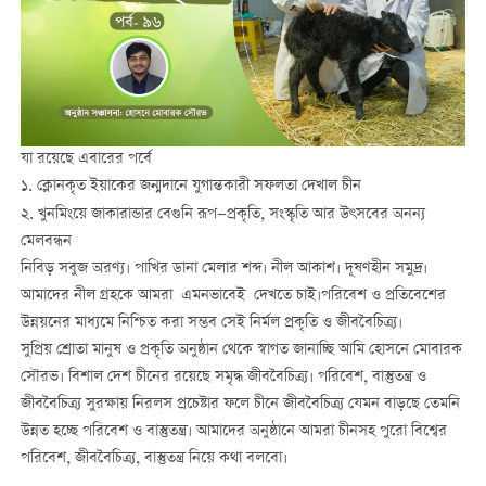
যা রয়েছে এবারের পর্বে
১. ক্লোনকৃত ইয়াকের জন্মদানে যুগান্তকারী সফলতা দেখাল চীন
২. খুনমিংয়ে জাকারান্ডার বেগুনি রূপ—প্রকৃতি, সংস্কৃতি আর উৎসবের অনন্য
মেলবন্ধন
নিবিড় সবুজ অরণ্য। পাখির ডানা মেলার শব্দ। নীল আকাশ। দূষণহীন সমুদ্র।
আমাদের নীল গ্রহকে আমরা এমনভাবেই দেখতে চাই।পরিবেশ ও প্রতিবেশের
উন্নয়নের মাধ্যমে নিশ্চিত করা সম্ভব সেই নির্মল প্রকৃতি ও জীববৈচিত্র্য।
সুপ্রিয় শ্রোতা মানুষ ও প্রকৃতি অনুষ্ঠান থেকে স্বাগত জানাচ্ছি আমি হোসনে মোবারক
সৌরভ। বিশাল দেশ চীনের রয়েছে সমৃদ্ধ জীববৈচিত্র্য। পরিবেশ, বাস্তুতন্ত্র ও
জীববৈচিত্র্য সুরক্ষায় নিরলস প্রচেষ্টার ফলে চীনে জীববৈচিত্র্য যেমন বাড়ছে তেমনি
উন্নত হচ্ছে পরিবেশ ও বাস্তুতন্ত্র। আমাদের অনুষ্ঠানে আমরা চীনসহ পুরো বিশ্বের
পরিবেশ, জীববৈচিত্র্য, বাস্তুতন্ত্র নিয়ে কথা বলবো।