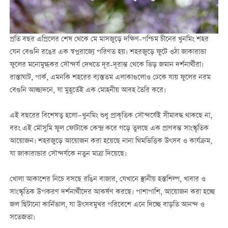
প্রতি বছর এপ্রিলের শেষ থেকে মে মাসজুড়ে দক্ষিণ-পশ্চিম চীনের খুনমিং শহর
যেন বেগুনি রঙের এক স্বপ্নরাজ্যে পরিণত হয়। শহরজুড়ে ফুটে ওঠা জাকারান্ডা
ফুলের মনোমুগ্ধকর সৌন্দর্য দেখতে দূর-দূরান্ত থেকে ভিড় জমান দর্শনার্থীরা।
রাস্তাঘাট, পার্ক, এমনকি শহরের ব্যস্ততম এলাকাগুলোও ঢেকে যায় ফুলের নরম
বেগুনি আচ্ছাদনে, যা মুহূর্তেই এক মোহনীয় আবহ তৈরি করে।
এই বছরের বিশেষত্ব হলো—খুনমিং শুধু প্রাকৃতিক সৌন্দর্যেই সীমাবদ্ধ থাকছে না,
বরং এই মৌসুমি ফুল ফোটাকে কেন্দ্র করে গড়ে তুলছে এক প্রাণবন্ত সাংস্কৃতিক
আয়োজন। শহরজুড়ে আয়োজন করা হয়েছে নানা থিমভিত্তিক উৎসব ও কার্যক্রম,
যা জাকারান্ডার সৌন্দর্যকে নতুন মাত্রা দিয়েছে।
খোলা আকাশের নিচে বসছে রঙিন বাজার, যেখানে স্থানীয় হস্তশিল্প, খাবার ও
সাংস্কৃতিক উপকরণ দর্শনার্থীদের আকর্ষণ করছে। পাশাপাশি, আয়োজন করা হচ্ছে
জল ছিটানো কার্নিভাল, যা উৎসবমুখর পরিবেশে এনে দিচ্ছে বাড়তি আনন্দ ও
সতেজতা।