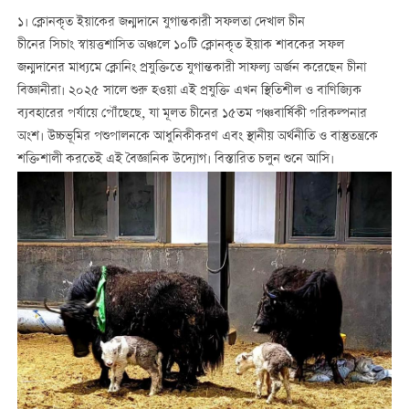
১। ক্লোনকৃত ইয়াকের জন্মদানে যুগান্তকারী সফলতা দেখাল চীন
চীনের সিচাং স্বায়ত্তশাসিত অঞ্চলে ১০টি ক্লোনকৃত ইয়াক শাবকের সফল
জন্মদানের মাধ্যমে ক্লোনিং প্রযুক্তিতে যুগান্তকারী সাফল্য অর্জন করেছেন চীনা
বিজ্ঞানীরা। ২০২৫ সালে শুরু হওয়া এই প্রযুক্তি এখন স্থিতিশীল ও বাণিজ্যিক
ব্যবহারের পর্যায়ে পৌঁছেছে, যা মূলত চীনের ১৫তম পঞ্চবার্ষিকী পরিকল্পনার
অংশ। উচ্চভূমির পশুপালনকে আধুনিকীকরণ এবং স্থানীয় অর্থনীতি ও বাস্তুতন্ত্রকে
শক্তিশালী করতেই এই বৈজ্ঞানিক উদ্যোগ। বিস্তারিত চলুন শুনে আসি।