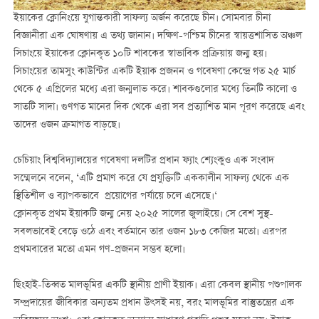
ইয়াকের ক্লোনিংয়ে যুগান্তকারী সাফল্য অর্জন করেছে চীন। সোমবার চীনা
বিজ্ঞানীরা এক ঘোষণায় এ তথ্য জানান। দক্ষিণ-পশ্চিম চীনের স্বায়ত্তশাসিত অঞ্চল
সিচাংয়ে ইয়াকের ক্লোনকৃত ১০টি শাবকের স্বাভাবিক প্রক্রিয়ায় জন্ম হয়।
সিচাংয়ের তামসুং কাউন্টির একটি ইয়াক প্রজনন ও গবেষণা কেন্দ্রে গত ২৫ মার্চ
থেকে ৫ এপ্রিলের মধ্যে এরা জন্মলাভ করে। শাবকগুলোর মধ্যে তিনটি কালো ও
সাতটি সাদা। গুণগত মানের দিক থেকে এরা সব প্রত্যাশিত মান পূরণ করেছে এবং
তাদের ওজন ক্রমাগত বাড়ছে।
চেচিয়াং বিশ্ববিদ্যালয়ের গবেষণা দলটির প্রধান ফ্যাং শ্যেংকুও এক সংবাদ
সম্মেলনে বলেন, ‘এটি প্রমাণ করে যে প্রযুক্তিটি এককালীন সাফল্য থেকে এক
স্থিতিশীল ও ব্যাপকভাবে প্রয়োগের পর্যায়ে চলে এসেছে।‘
ক্লোনকৃত প্রথম ইয়াকটি জন্ম নেয় ২০২৫ সালের জুলাইয়ে। সে বেশ সুস্থ-
সবলভাবেই বেড়ে ওঠে এবং বর্তমানে তার ওজন ১৮৩ কেজির মতো। এরপর
প্রথমবারের মতো এমন গণ-প্রজনন সম্ভব হলো।
ছিংহাই-তিব্বত মালভূমির একটি স্থানীয় প্রাণী ইয়াক। এরা কেবল স্থানীয় পশুপালক
সম্প্রদায়ের জীবিকার অন্যতম প্রধান উৎসই নয়, বরং মালভূমির বাস্তুতন্ত্রের এক