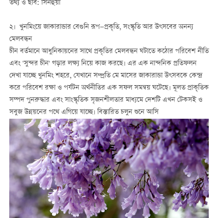
তথ্য ও ছবি: সিনহুয়া
২। খুনমিংয়ে জাকারান্ডার বেগুনি রূপ—প্রকৃতি, সংস্কৃতি আর উৎসবের অনন্য
মেলবন্ধন
চীন বর্তমানে আধুনিকায়নের সাথে প্রকৃতির মেলবন্ধন ঘটাতে কঠোর পরিবেশ নীতি
এবং 'সুন্দর চীন' গড়ার লক্ষ্য নিয়ে কাজ করছে। এর এক নান্দনিক প্রতিফলন
দেখা যাচ্ছে খুনমিং শহরে, যেখানে সম্প্রতি মে মাসের জাকারান্ডা উৎসবকে কেন্দ্র
করে পরিবেশ রক্ষা ও পর্যটন অর্থনীতির এক সফল সমন্বয় ঘটেছে। মূলত প্রাকৃতিক
সম্পদ পুনরুদ্ধার এবং সাংস্কৃতিক সৃজনশীলতার মাধ্যমে দেশটি এখন টেকসই ও
সবুজ উন্নয়নের পথে এগিয়ে যাচ্ছে। বিস্তারিত চলুন শুনে আসি