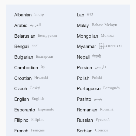
Shqip
ລາວ
Albanian
Lao
العربية
Bahasa Melayu
Arabic
Malay
Беларуская
Монгол
Belarusian
Mongolian
বাংলা
မြန်မာဘာသာ
Bengali
Myanmar
Български
नेपाली
Bulgarian
Nepali
ខ្មែរ
فارسی
Cambodian
Persian
Hrvatski
Polski
Croatian
Polish
Český
Português
Czech
Portuguese
English
پښتو
English
Pashto
Esperanto
Română
Esperanto
Romanian
Filipino
Русский
Filipino
Russian
Français
Српски
French
Serbian