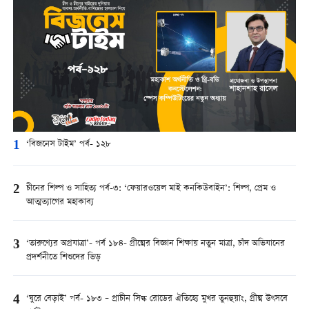
1
‘বিজনেস টাইম’ পর্ব- ১২৮
2
চীনের শিল্প ও সাহিত্য পর্ব-৩: ‘ফেয়ারওয়েল মাই কনকিউবাইন’: শিল্প, প্রেম ও
আত্মত্যাগের মহাকাব্য
3
‘তারুণ্যের অগ্রযাত্রা’- পর্ব ১৮৪- গ্রীষ্মের বিজ্ঞান শিক্ষায় নতুন মাত্রা, চাঁদ অভিযানের
প্রদর্শনীতে শিশুদের ভিড়
4
‘ঘুরে বেড়াই’ পর্ব- ১৮৩ – প্রাচীন সিল্ক রোডের ঐতিহ্যে মুখর তুনহুয়াং, গ্রীষ্ম উৎসবে