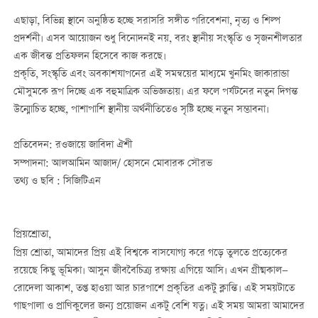
এছাড়া, বিভিন্ন স্থানে অনুষ্ঠিত হচ্ছে সরাসরি সঙ্গীত পরিবেশনা, নৃত্য ও শিল্প
প্রদর্শনী। এসব আয়োজন শুধু বিনোদনই নয়, বরং স্থানীয় সংস্কৃতি ও সৃজনশীলতার
এক জীবন্ত প্রতিফলন হিসেবে কাজ করছে।
প্রকৃতি, সংস্কৃতি এবং অবকাশযাপনের এই সমন্বয়ের মাধ্যমে খুনমিং জাকারান্ডা
মৌসুমকে রূপ দিচ্ছে এক বহুমাত্রিক অভিজ্ঞতায়। এর ফলে পর্যটনের নতুন দিগন্ত
উন্মোচিত হচ্ছে, পাশাপাশি স্থানীয় অর্থনীতিতেও সৃষ্টি হচ্ছে নতুন সম্ভাবনা।
প্রতিবেদন: রওজায়ে জাবিদা ঐশী
সম্পাদনা: আলআমিন আজাদ/ হোসনে মোবারক সৌরভ
তথ্য ও ছবি : সিজিটিএন
প্রিয়শ্রোতা,
প্রিয় শ্রোতা, আমাদের প্রিয় এই বিশ্বকে বাসযোগ্য করে গড়ে তুলতে প্রত্যেকের
রয়েছে কিছু ভূমিকা। আসুন জীববৈচিত্র্য রক্ষায় এগিয়ে আসি। এখন গ্রীষ্মকাল—
রোদেলা আকাশ, তপ্ত হাওয়া আর চারপাশে প্রকৃতির একটু ক্লান্তি। এই সময়টাতে
গাছপালা ও প্রাণিকুলের জন্য প্রয়োজন একটু বেশি যত্ন। এই সময় আমরা আমাদের