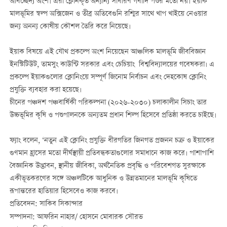
অবিচ্ছেদ্য অংশ। এরা ক্লোনকৃত অন্যান্য সাধারণ গবাদি পশুর মতো নয়। ইয়াক
মালভূমির স্বল্প অক্সিজেন ও তীব্র অতিবেগুনি রশ্মির সাথে খাপ খাইয়ে নেওয়ার
জন্য অনন্য কোষীয় কৌশল তৈরি করে নিয়েছে।
ইয়াক বিষয়ে এই যৌথ প্রকল্পে অংশ নিয়েছেন আঞ্চলিক মালভূমি জীববিজ্ঞান
ইনস্টিটিউট, তামসুং কাউন্টি সরকার এবং চেচিয়াং বিশ্ববিদ্যালয়ের গবেষকরা। এ
প্রকল্পে ইয়াকগুলোর ক্লোনিংয়ে সম্পূর্ণ জিনোম নির্বাচন এবং দেহকোষ ক্লোনিং
প্রযুক্তি ব্যবহার করা হয়েছে।
চীনের পঞ্চদশ পঞ্চবার্ষিকী পরিকল্পনা (২০২৬-২০৩০) চলাকালীন সিচাং তার
উচ্চভূমির কৃষি ও পশুপালনকে অন্যতম প্রধান শিল্প হিসেবে প্রতিষ্ঠা করতে চাইছে।
ফ্যাং বলেন, ‘নতুন এই ক্লোনিং প্রযুক্তি ধীরগতির জিনগত প্রজনন চক্র ও ইয়াকের
গুণমান হ্রাসের মতো দীর্ঘস্থায়ী প্রতিবন্ধকতাগুলোর সমাধানে কাজ করে। পাশাপাশি
বৈজ্ঞানিক উদ্ভাবন, স্থানীয় জীবিকা, অর্থনৈতিক প্রবৃদ্ধি ও পরিবেশগত সুরক্ষাকে
একীভূতকরণের সঙ্গে অঞ্চলটিকে আধুনিক ও উন্নতমানের মালভূমি কৃষিতে
রূপান্তরের হাতিয়ার হিসেবেও কাজ করবে।
প্রতিবেদন: সাকিব সিকান্দার
সম্পাদনা: আফরিন নাহার/ হোসনে মোবারক সৌরভ