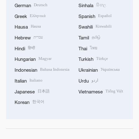
Deutsch
සිංහල
German
Sinhala
Ελληνικά
Español
Greek
Spanish
Hausa
Kiswahili
Hausa
Swahili
עברית
தமிழ்
Hebrew
Tamil
हिन्दी
ไทย
Hindi
Thai
Magyar
Türkçe
Hungarian
Turkish
Bahasa Indonesia
Українська
Indonesian
Ukrainian
Italiano
اردو
Italian
Urdu
日本語
Tiếng Việt
Japanese
Vietnamese
한국어
Korean