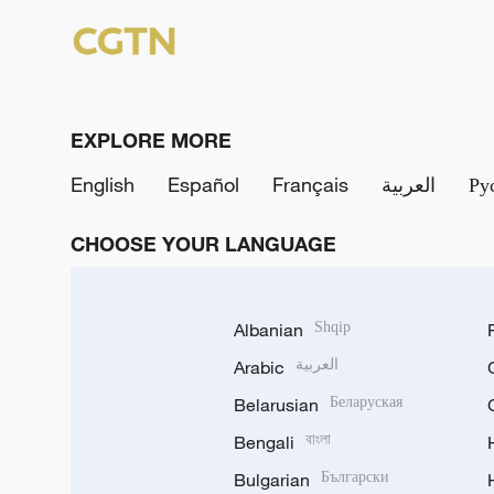
EXPLORE MORE
English
Español
Français
العربية
Ру
CHOOSE YOUR LANGUAGE
Albanian
Shqip
Arabic
العربية
Belarusian
Беларуская
Bengali
বাংলা
Bulgarian
Български