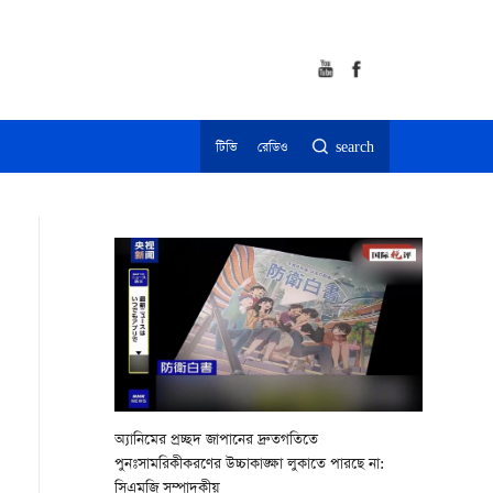
টিভি
রেডিও
search
অ্যানিমের প্রচ্ছদ জাপানের দ্রুতগতিতে
পুনঃসামরিকীকরণের উচ্চাকাঙ্ক্ষা লুকাতে পারছে না:
সিএমজি সম্পাদকীয়