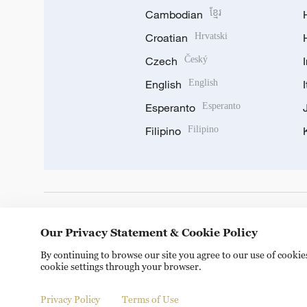
Cambodian
ខ្មែរ
Croatian
Hrvatski
Czech
Český
English
English
Esperanto
Esperanto
Filipino
Filipino
DOWNLOAD OUR APP
Our Privacy Statement & Cookie Policy
By continuing to browse our site you agree to our use of cooki
cookie settings through your browser.
Privacy Policy
Terms of Use
Copyright © 2024 CGTN.
京ICP备20000184号
京公网安