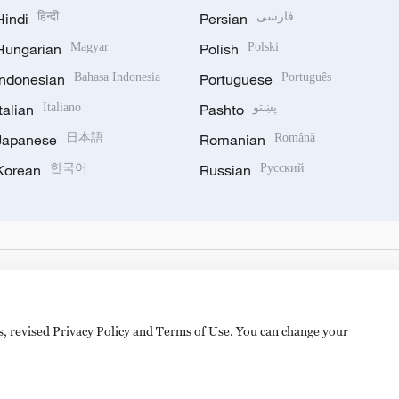
Hindi
हिन्दी
Persian
فارسی
Hungarian
Magyar
Polish
Polski
Indonesian
Bahasa Indonesia
Portuguese
Português
Italian
Italiano
Pashto
پښتو
Japanese
日本語
Romanian
Română
Korean
한국어
Russian
Русский
es, revised Privacy Policy and Terms of Use. You can change your
备 11010502050052号
Disinformation report hotline: 010-8506146