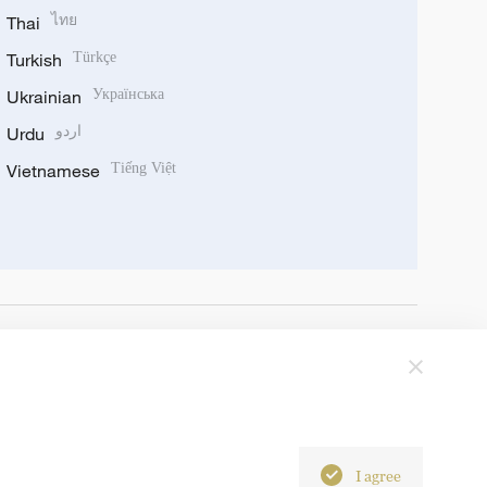
Thai
ไทย
Turkish
Türkçe
Ukrainian
Українська
Urdu
اردو
Vietnamese
Tiếng Việt
I agree
6