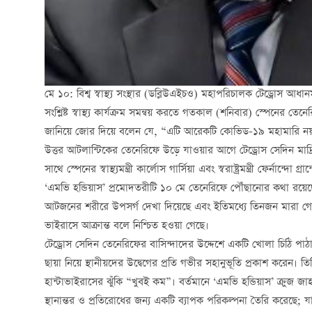
মে ১০: বিশ্ব স্বাস্থ্য সংস্থার (ডব্লিউএইচও) মহাপরিচালক টেড্রোস আধানম
সংশ্লিষ্ট স্বাস্থ্য কার্যক্রম সমন্বয় করতে গতকাল (শনিবার) স্পেনের তেন
জানিয়ে জোর দিয়ে বলেন যে, “এটি আরেকটি কোভিড-১৯ মহামারি নয
উত্তর আটলান্টিকের তেনেরিফে উড়ে যাওয়ার আগে টেড্রোস সেদিন মাদ্রি
সাথে স্পেনের স্বাস্থ্যমন্ত্রী কার্লোস গার্সিয়া এবং স্বরাষ্ট্রমন্ত্রী ফের্নান্দো 
‘এমভি হন্ডিয়াস’ প্রমোদতরীটি ১০ মে তেনেরিফে পৌঁছানোর কথা রয়ে
আটজনের শরীরে উপসর্গ দেখা দিয়েছে এবং ইতিমধ্যে তিনজন মারা গে
ভাইরাসে আক্রান্ত বলে নিশ্চিত হওয়া গেছে।
টেড্রোস সেদিন তেনেরিফের বাসিন্দাদের উদ্দেশে একটি খোলা চিঠি পাঠা
ছায়া নিয়ে স্থানীয়দের উদ্বেগের প্রতি গভীর সহানুভূতি প্রকাশ করেন। তিনি 
হান্টাভাইরাসের ঝুঁকি “খুবই কম”। বর্তমানে ‘এমভি হন্ডিয়াস’ ক্রুজ জ
স্থানান্তর ও প্রতিরোধের জন্য একটি ব্যাপক পরিকল্পনা তৈরি করেছে; যার