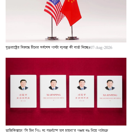
যুক্তরাষ্ট্রের বিরুদ্ধে চীনের সর্বশেষ পাল্টা ব্যবস্থা কী বার্তা দিচ্ছে?
07-Aug-2026
তাজিকিস্তানে ‘সি চিন পিং: দ্য গভর্ন্যান্স অব চায়না’র পঞ্চম খণ্ড নিয়ে পাঠচক্র