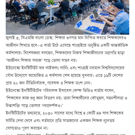
জুলাই ৩
,
সিএমজি বাংলা ডেস্ক
:
শিক্ষার গুণগত মান নিশ্চিত করতে শিক্ষকদেরও
আজীবন শিখতে হবে—এ বার্তা উঠে এসেছে শাংহাইয়ে অনুষ্ঠিত একটি আন্তর্জাতিক
কর্মশালায়। বিশেষজ্ঞরা বলছেন, শিক্ষকদের নিজস্ব শিক্ষাজীবনের অগ্রগতি ছাড়া
‘আজীবন শিক্ষার সমাজ’ গড়ে তোলা সম্ভব নয়।
ইউনেস্কো ইনস্টিটিউট ফর লাইফলং লার্নিং এবং শাংহাই নরমাল বিশ্ববিদ্যালয়ের
যৌথ উদ্যোগে আয়োজিত এ কর্মশালা শেষ হয়েছে বুধবার। এতে ১৬টি দেশের
প্রায় ২০ জন নীতিনির্ধারক, গবেষক ও শিক্ষক অংশ নেন।
ইউনেস্কো ইনস্টিটিউটের পরিচালক ইসাবেল কেম্ফ ভিডিও বার্তায় বলেন,
‘শিক্ষকের কাজ শুধু জ্ঞান বিতরণ নয়। তারা শিক্ষার্থীদের কৌতূহল, সহনশীলতা ও
চিন্তাশক্তি গড়ে তোলার পথপ্রদর্শকও।’
ইনস্টিটিউটের তথ্যমতে, ২০৩০ সালের মধ্যে বিশ্বে ৪ কোটি ৪৪ লাখ শিক্ষকের
ঘাটতি দেখা দেবে এবং বর্তমানে প্রতি সাতজনের একজন শিক্ষক ন্যূনতম
যোগ্যতাও পূরণ করছেন না।