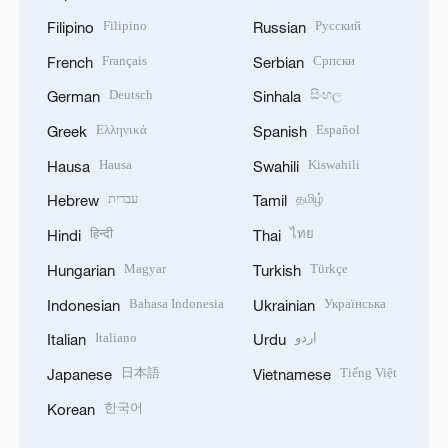
Filipino
Русский
Filipino
Russian
Français
Српски
French
Serbian
Deutsch
සිංහල
German
Sinhala
Ελληνικά
Español
Greek
Spanish
Hausa
Kiswahili
Hausa
Swahili
עברית
தமிழ்
Hebrew
Tamil
हिन्दी
ไทย
Hindi
Thai
Magyar
Türkçe
Hungarian
Turkish
Bahasa Indonesia
Українська
Indonesian
Ukrainian
Italiano
اردو
Italian
Urdu
日本語
Tiếng Việt
Japanese
Vietnamese
한국어
Korean