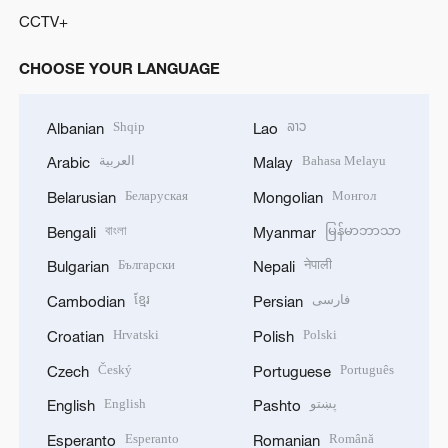
CCTV+
CHOOSE YOUR LANGUAGE
Shqip
ລາວ
Albanian
Lao
العربية
Bahasa Melayu
Arabic
Malay
Беларуская
Монгол
Belarusian
Mongolian
বাংলা
မြန်မာဘာသာ
Bengali
Myanmar
Български
नेपाली
Bulgarian
Nepali
ខ្មែរ
فارسی
Cambodian
Persian
Hrvatski
Polski
Croatian
Polish
Český
Português
Czech
Portuguese
English
پښتو
English
Pashto
Esperanto
Română
Esperanto
Romanian