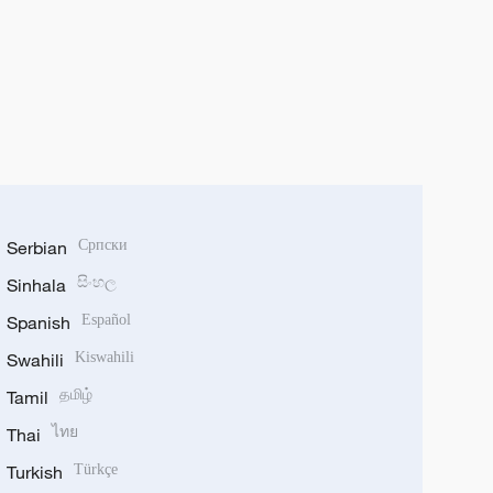
Serbian
Српски
Sinhala
සිංහල
Spanish
Español
Swahili
Kiswahili
Tamil
தமிழ்
Thai
ไทย
Turkish
Türkçe