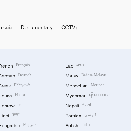
сский
Documentary
CCTV+
French
Français
Lao
ລາວ
German
Deutsch
Malay
Bahasa Melayu
Greek
Ελληνικά
Mongolian
Монгол
Hausa
Hausa
Myanmar
မြန်မာဘာသာ
Hebrew
עברית
Nepali
नेपाली
Hindi
हिन्दी
Persian
فارسی
Hungarian
Magyar
Polish
Polski