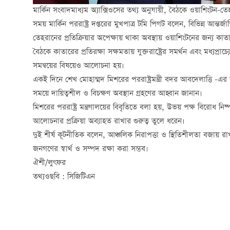
মার্কিন সংবাদমাধ্যম অ্যাক্সিওসের তথ্য অনুযায়ী, বৈঠকে ওয়াশিংটন
সময় মার্কিন পররাষ্ট্র দপ্তরের মুখপাত্র টমি পিগট বলেন, বিভিন্ন আন্তর্জাতি
তেহরানের প্রতিক্রিয়ার অপেক্ষায় থাকা অবস্থায় ওয়াশিংটনের জন্য কাতা
বৈঠকে কাতারের প্রতিরক্ষা সক্ষমতায় যুক্তরাষ্ট্রের সমর্থন এবং মধ্যপ্রাচ
সমন্বয়ের বিষয়েও আলোচনা হয়।
একই দিনে শেখ মোহাম্মদ মিশরের পররাষ্ট্রমন্ত্রী বদর আবদেলাত্তি -এ
সময়ে দায়িত্বশীল ও বিচক্ষণ অবস্থান গ্রহণের আহ্বান জানান।
মিশরের পররাষ্ট্র মন্ত্রণালয়ের বিবৃতিতে বলা হয়, উভয় পক্ষ বিরোধ
আলোচনার প্রক্রিয়া অব্যাহত রাখার গুরুত্ব তুলে ধরেন।
দুই শীর্ষ কূটনীতিক বলেন, আঞ্চলিক নিরাপত্তা ও স্থিতিশীলতা বজায়
জনগণের স্বার্থ ও সম্পদ রক্ষা করা সম্ভব।
ঐশী/লুৎফর
তথ্যওছবি : সিজিটিএন