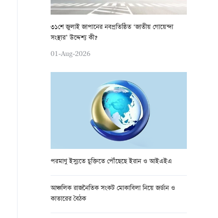
৩১শে জুলাই জাপানের নবপ্রতিষ্ঠিত ‘জাতীয় গোয়েন্দা
সংস্থার’ উদ্দেশ্য কী?
01-Aug-2026
পরমাণু ইস্যুতে চুক্তিতে পৌঁছেছে ইরান ও আইএইএ
আঞ্চলিক রাজনৈতিক সংকট মোকাবিলা নিয়ে জর্ডান ও
কাতারের বৈঠক