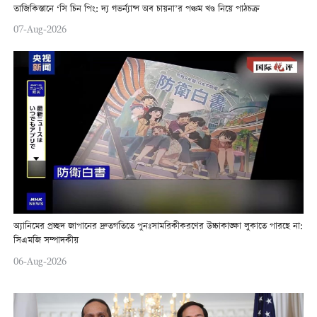
তাজিকিস্তানে ‘সি চিন পিং: দ্য গভর্ন্যান্স অব চায়না’র পঞ্চম খণ্ড নিয়ে পাঠচক্র
07-Aug-2026
অ্যানিমের প্রচ্ছদ জাপানের দ্রুতগতিতে পুনঃসামরিকীকরণের উচ্চাকাঙ্ক্ষা লুকাতে পারছে না:
সিএমজি সম্পাদকীয়
06-Aug-2026