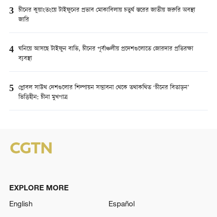
3
চীনের কুয়াংতংয়ে টাইফুনের প্রভাব মোকাবিলায় চতুর্থ স্তরের জাতীয় জরুরি অবস্থা
জারি
4
ঘনিয়ে আসছে টাইফুন বাভি, চীনের পূর্বাঞ্চলীয় প্রদেশগুলোতে জোরদার প্রতিরক্ষা
ব্যবস্থা
5
গ্লোবল সাউথ দেশগুলোর শিল্পায়ন সম্ভাবনা থেকে তথাকথিত ‘চীনের বিতাড়ন’
ভিত্তিহীন: চীনা মুখপাত্র
EXPLORE MORE
English
Español