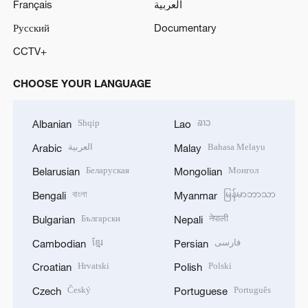
Français
العربية
Русский
Documentary
CCTV+
CHOOSE YOUR LANGUAGE
Shqip
ລາວ
Albanian
Lao
العربية
Bahasa Melayu
Arabic
Malay
Беларуская
Монгол
Belarusian
Mongolian
বাংলা
မြန်မာဘာသာ
Bengali
Myanmar
Български
नेपाली
Bulgarian
Nepali
ខ្មែរ
فارسی
Cambodian
Persian
Hrvatski
Polski
Croatian
Polish
Český
Português
Czech
Portuguese