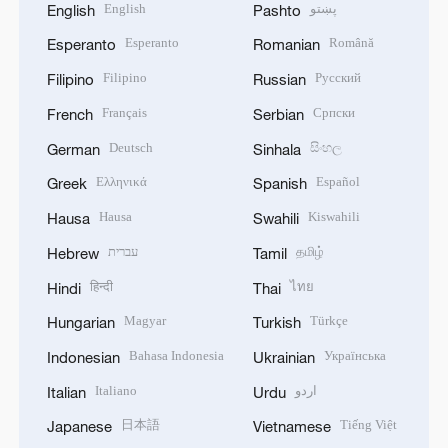
English
پښتو
English
Pashto
Esperanto
Română
Esperanto
Romanian
Filipino
Русский
Filipino
Russian
Français
Српски
French
Serbian
Deutsch
සිංහල
German
Sinhala
Ελληνικά
Español
Greek
Spanish
Hausa
Kiswahili
Hausa
Swahili
עברית
தமிழ்
Hebrew
Tamil
हिन्दी
ไทย
Hindi
Thai
Magyar
Türkçe
Hungarian
Turkish
Bahasa Indonesia
Українська
Indonesian
Ukrainian
Italiano
اردو
Italian
Urdu
日本語
Tiếng Việt
Japanese
Vietnamese