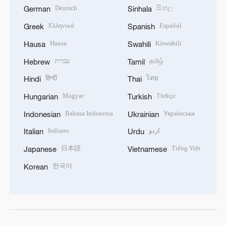
Deutsch
සිංහල
German
Sinhala
Ελληνικά
Español
Greek
Spanish
Hausa
Kiswahili
Hausa
Swahili
עברית
தமிழ்
Hebrew
Tamil
हिन्दी
ไทย
Hindi
Thai
Magyar
Türkçe
Hungarian
Turkish
Bahasa Indonesia
Українська
Indonesian
Ukrainian
Italiano
اردو
Italian
Urdu
日本語
Tiếng Việt
Japanese
Vietnamese
한국어
Korean