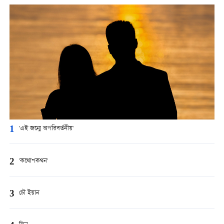
1
'এই জন্মে অপরিবর্তনীয়'
2
'কথোপকথন'
3
চৌ ইয়ান