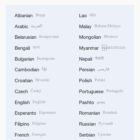
Shqip
ລາວ
Albanian
Lao
العربية
Bahasa Melayu
Arabic
Malay
Беларуская
Монгол
Belarusian
Mongolian
বাংলা
မြန်မာဘာသာ
Bengali
Myanmar
Български
नेपाली
Bulgarian
Nepali
ខ្មែរ
فارسی
Cambodian
Persian
Hrvatski
Polski
Croatian
Polish
Český
Português
Czech
Portuguese
English
پښتو
English
Pashto
Esperanto
Română
Esperanto
Romanian
Filipino
Русский
Filipino
Russian
Français
Српски
French
Serbian