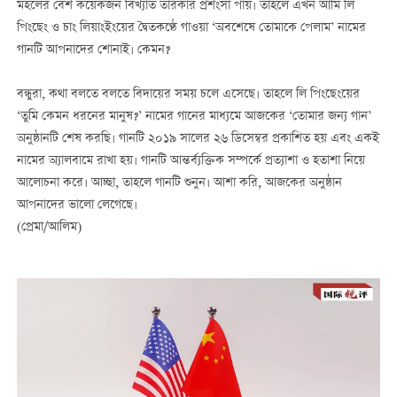
মহলের বেশ কয়েকজন বিখ্যাত তারকার প্রশংসা পায়। তাহলে এখন আমি লি
পিংছেং ও চাং লিয়াংইংয়ের দ্বৈতকণ্ঠে গাওয়া ‘অবশেষে তোমাকে পেলাম’ নামের
গানটি আপনাদের শোনাই। কেমন?
বন্ধুরা, কথা বলতে বলতে বিদায়ের সময় চলে এসেছে। তাহলে লি পিংছেংয়ের
‘তুমি কেমন ধরনের মানুষ?’ নামের গানের মাধ্যমে আজকের ‘তোমার জন্য গান’
অনুষ্ঠানটি শেষ করছি। গানটি ২০১৯ সালের ২৬ ডিসেম্বর প্রকাশিত হয় এবং একই
নামের অ্যালবামে রাখা হয়। গানটি আন্তর্ব্যক্তিক সম্পর্কে প্রত্যাশা ও হতাশা নিয়ে
আলোচনা করে। আচ্ছা, তাহলে গানটি শুনুন। আশা করি, আজকের অনুষ্ঠান
আপনাদের ভালো লেগেছে।
(প্রেমা/আলিম)