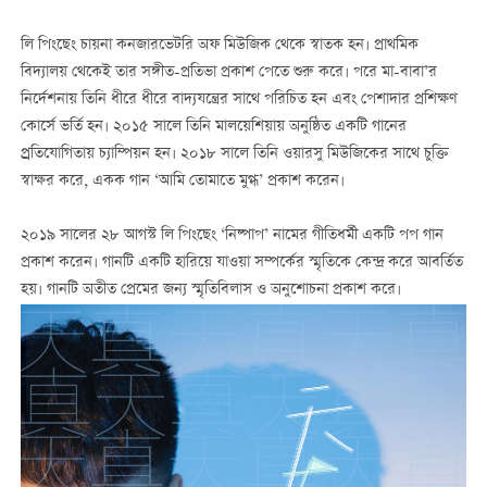
লি পিংছেং চায়না কনজারভেটরি অফ মিউজিক থেকে স্বাতক হন। প্রাথমিক
বিদ্যালয় থেকেই তার সঙ্গীত-প্রতিভা প্রকাশ পেতে শুরু করে। পরে মা-বাবা’র
নির্দেশনায় তিনি ধীরে ধীরে বাদ্যযন্ত্রের সাথে পরিচিত হন এবং পেশাদার প্রশিক্ষণ
কোর্সে ভর্তি হন। ২০১৫ সালে তিনি মালয়েশিয়ায় অনুষ্ঠিত একটি গানের
প্র্রতিযোগিতায় চ্যাম্পিয়ন হন। ২০১৮ সালে তিনি ওয়ারসু মিউজিকের সাথে চুক্তি
স্বাক্ষর করে, একক গান ‘আমি তোমাতে মুগ্ধ’ প্রকাশ করেন।
২০১৯ সালের ২৮ আগস্ট লি পিংছেং ‘নিষ্পাপ’ নামের গীতিধর্মী একটি পপ গান
প্রকাশ করেন। গানটি একটি হারিয়ে যাওয়া সম্পর্কের স্মৃতিকে কেন্দ্র করে আবর্তিত
হয়। গানটি অতীত প্রেমের জন্য স্মৃতিবিলাস ও অনুশোচনা প্রকাশ করে।