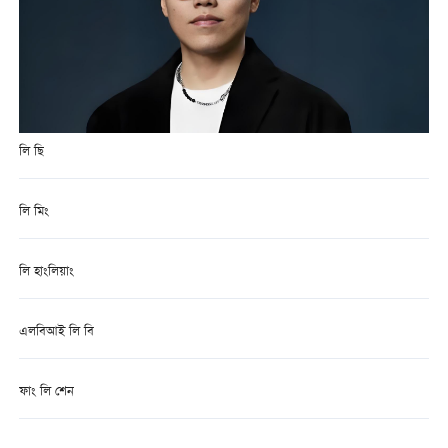
লি ছি
লি মিং
লি হাংলিয়াং
এলবিআই লি বি
ফাং লি শেন