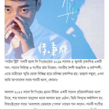
‘সাউথ স্ট্রিট’ গানটি হলো লি পিংছেংয়ের ২০১৯ সালের ৫ জুলাই প্রকাশিত একটি
গান। গানের লিরিক্স ও সংগীত তাঁর নিজের। গানটির শৈলী আন্তরিক ও মর্মস্পর্শী।
এতে অতীতের স্মৃতি থেকে বিচ্ছিন্ন হতে অনিচ্ছা প্রকাশিত হয়। তাহলে বন্ধুরা, এখন
আমি আপনাদের সাথে গানটি শুনব, কেমন?
আসলে ২০১৭ সালে লি পিংছেং হুনান টিভির একটি গানের প্রতিযোগিতায় অংশ
নিয়ে, শত সাধারণ মানুষের মাঝে আলাদা হয়ে ওঠেন। তিনি বিখ্যাত কণ্ঠশিল্প চাং
লিয়াংইংয়ের সাথে ‘অবশেষে তোমাকে পেলাম’ নামের গান করেন। গানটি সংগীত