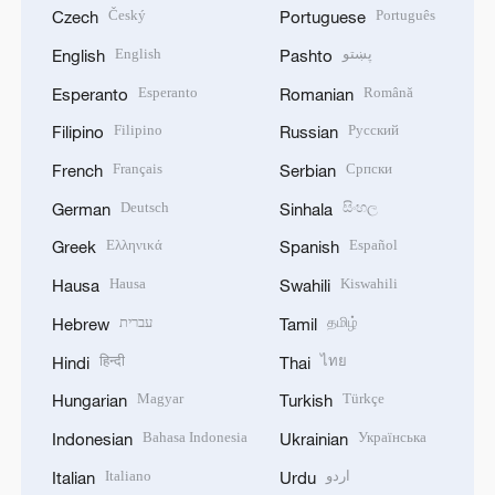
Český
Português
Czech
Portuguese
English
پښتو
English
Pashto
Esperanto
Română
Esperanto
Romanian
Filipino
Русский
Filipino
Russian
Français
Српски
French
Serbian
Deutsch
සිංහල
German
Sinhala
Ελληνικά
Español
Greek
Spanish
Hausa
Kiswahili
Hausa
Swahili
עברית
தமிழ்
Hebrew
Tamil
हिन्दी
ไทย
Hindi
Thai
Magyar
Türkçe
Hungarian
Turkish
Bahasa Indonesia
Українська
Indonesian
Ukrainian
Italiano
اردو
Italian
Urdu