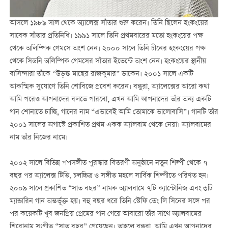
আসলে ১৯৮৯ সাল থেকে অ্যালেক্স সাঁতার শুরু করেন। তিনি ছিলেন হংকংয়ের
সাবেক সাঁতার প্রতিনিধি। ১৯৯১ সালে তিনি প্রথমবারের মতো হংকংয়ের পক্ষ
থেকে অলিম্পিক গেমসে অংশ নেন। ২০০০ সালে তিনি চীনের হংকংয়ের পক্ষ
থেকে সিডনি অলিম্পিক গেমসের সাঁতার ইভেন্টে অংশ নেন। হংকংয়ের স্থানীয়
বাসিন্দারা তাঁকে “উড়ন্ত মাছের রাজকুমার” ডাকেন। ২০০১ সালে একটি
আকস্মিক সুযোগে তিনি শোবিজে প্রবেশ করেন। বন্ধুরা, অ্যালেক্সের আরো কথা
আমি পরেও আপনাদের বলতে পারবো, এখন আমি আপনাদের তাঁর অন্য একটি
গান শোনাতে চাচ্ছি, গানের নাম “এভাবেই আমি তোমাকে ভালোবাসি”। গানটি তাঁর
২০০১ সালের অগাস্টে প্রকাশিত প্রথম একক অ্যালবাম থেকে নেয়া। অ্যালবামের
নাম তাঁর নিজের নামে।
২০০২ সালে বিভিন্ন পপসঙ্গীত পুরস্কার বিতরণী অনুষ্ঠানে নতুন শিল্পী থেকে ৭
বছর পর অ্যালেক্স টিভি, চলচ্চিত্র ও সঙ্গীত মহলে সার্বিক শিল্পীতে পরিণত হন।
২০০৯ সালে প্রকাশিত “সাত বছর” নামক অ্যালবামে ৭টি ক্যান্টোনিজ এবং ৩টি
ম্যান্ডারিন গান অন্তর্ভূক্ত হয়। বহু বছর ধরে তিনি স্টেফি তেং লি সিনের সঙ্গে পর
পর কয়েকটি খুব জনপ্রিয় প্রেমের গান গেয়ে আবারো তাঁর সাথে অ্যালবামের
শিরোনাম সংগীত “সাত বছর” গেয়েছেন। তাহলে বন্ধুরা, আমি এখন আপনাদের