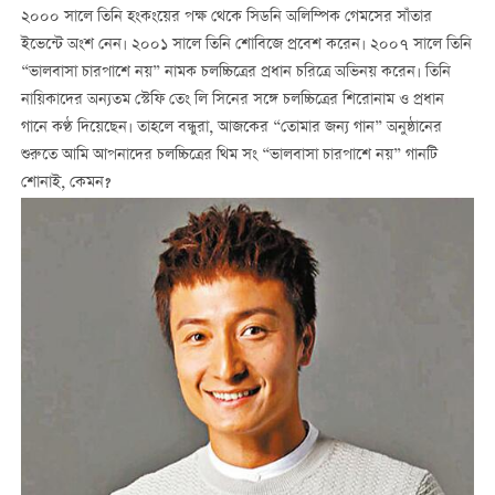
২০০০ সালে তিনি হংকংয়ের পক্ষ থেকে সিডনি অলিম্পিক গেমসের সাঁতার
ইভেন্টে অংশ নেন। ২০০১ সালে তিনি শোবিজে প্রবেশ করেন। ২০০৭ সালে তিনি
“ভালবাসা চারপাশে নয়” নামক চলচ্চিত্রের প্রধান চরিত্রে অভিনয় করেন। তিনি
নায়িকাদের অন্যতম স্টেফি তেং লি সিনের সঙ্গে চলচ্চিত্রের শিরোনাম ও প্রধান
গানে কণ্ঠ দিয়েছেন। তাহলে বন্ধুরা, আজকের “তোমার জন্য গান” অনুষ্ঠানের
শুরুতে আমি আপনাদের চলচ্চিত্রের থিম সং “ভালবাসা চারপাশে নয়” গানটি
শোনাই, কেমন?