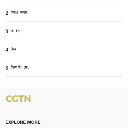
2
'কথোপকথন'
3
চৌ ইয়ান
4
সিন
5
শিয়ে থিং ফেং
EXPLORE MORE