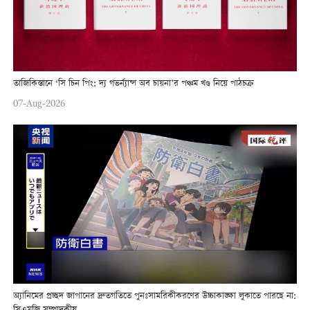
তাজিকিস্তানে ‘সি চিন পিং: দ্য গভর্ন্যান্স অব চায়না’র পঞ্চম খণ্ড নিয়ে পাঠচক্র
07-Aug-2026
অ্যানিমের প্রচ্ছদ জাপানের দ্রুতগতিতে পুনঃসামরিকীকরণের উচ্চাকাঙ্ক্ষা লুকাতে পারছে না: