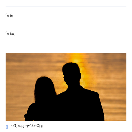
লি ছি
লি মিং
1
'এই জন্মে অপরিবর্তনীয়'