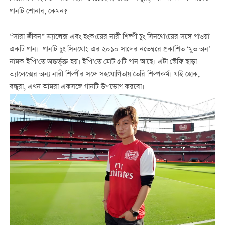
গানটি শোনাব, কেমন?
“সারা জীবন” অ্যালেক্স এবং হংকংয়ের নারী শিল্পী চুং সিনথোংয়ের সঙ্গে গাওয়া
একটি গান। গানটি চুং সিনথোং-এর ২০১০ সালের নভেম্বরে প্রকাশিত ‘মুভ অন’
নামক ইপি’তে অন্তর্ভূক্ত হয়। ইপি’তে মোট ৫টি গান আছে। এটা স্টেফি ছাড়া
অ্যালেক্সের অন্য নারী শিল্পীর সঙ্গে সহযোগিতায় তৈরি শিল্পকর্ম। যাই হোক,
বন্ধুরা, এখন আমরা একসঙ্গে গানটি উপভোগ করবো।