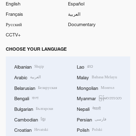
English
Español
Français
العربية
Русский
Documentary
CCTV+
CHOOSE YOUR LANGUAGE
Shqip
ລາວ
Albanian
Lao
العربية
Bahasa Melayu
Arabic
Malay
Беларуская
Монгол
Belarusian
Mongolian
বাংলা
မြန်မာဘာသာ
Bengali
Myanmar
Български
नेपाली
Bulgarian
Nepali
ខ្មែរ
فارسی
Cambodian
Persian
Hrvatski
Polski
Croatian
Polish