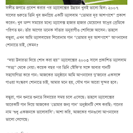
সঙ্গীত জগতে প্রবেশ করার পর অ্যালেক্সের উন্নয়ন খুবই ভালো ছিল। ২০০৭
সালের শুরুতে তিনি খুব জনপ্রিয় একটি অ্যালবাম “তোমার দূর আশপাশে” প্রকাশ
করেন। খুব অল্প সময়ের মধ্যে অ্যালেক্স হাজার হাজার মেয়েদের স্বপ্নের প্রেমিকে
পরিণত হন। তাঁর আগের অনেক সাঁতার অনুরাগীও শোবিজে আসেন। তাহলে
বন্ধুরা, এখন আমি অ্যালবামের শিরোনাম গান “তোমার দূর আশপাশে” আপনাদের
শোনাতে চাই, কেমন?
“দয়া উদারতা দিয়ে শোধ করা হয়” অ্যালেক্সের ২০০৩ সালে প্রকাশিত অ্যালবাম
“সত্য” থেকে নেয়া। কয়েক বছর পর তিনি স্টেফি’র সঙ্গে আবার গানটি
সহযোগিতা করে গান। আজকের অনুষ্ঠানে আমি আপনাদের দু’জনের একসঙ্গে
গাওয়া সংস্করণ শোনাতে চাই, আমার মনে হয়, যৌথ গান আরো সুন্দর হবে।
বন্ধুরা, গান শুনতে শুনতে বিদায়ের সময় চলে এসেছে। তাহলে অ্যালেক্সের
আরেকটি গান দিয়ে আজকের ‘তোমার জন্য গান’ অনুষ্ঠানটি শেষ করছি। গানের
নাম ‘শুধু একজনকে ভালোবাসি’। আশা করি, আজকের গানগুলো আপনাদের
ভালো লেগেছে।