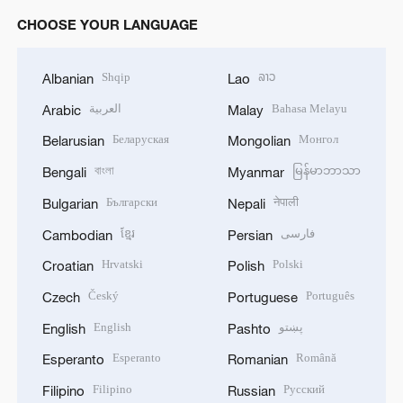
CHOOSE YOUR LANGUAGE
Shqip
ລາວ
Albanian
Lao
العربية
Bahasa Melayu
Arabic
Malay
Беларуская
Монгол
Belarusian
Mongolian
বাংলা
မြန်မာဘာသာ
Bengali
Myanmar
Български
नेपाली
Bulgarian
Nepali
ខ្មែរ
فارسی
Cambodian
Persian
Hrvatski
Polski
Croatian
Polish
Český
Português
Czech
Portuguese
English
پښتو
English
Pashto
Esperanto
Română
Esperanto
Romanian
Filipino
Русский
Filipino
Russian