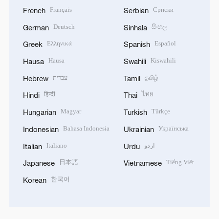
Français
Српски
French
Serbian
Deutsch
සිංහල
German
Sinhala
Ελληνικά
Español
Greek
Spanish
Hausa
Kiswahili
Hausa
Swahili
עברית
தமிழ்
Hebrew
Tamil
हिन्दी
ไทย
Hindi
Thai
Magyar
Türkçe
Hungarian
Turkish
Bahasa Indonesia
Українська
Indonesian
Ukrainian
Italiano
اردو
Italian
Urdu
日本語
Tiếng Việt
Japanese
Vietnamese
한국어
Korean