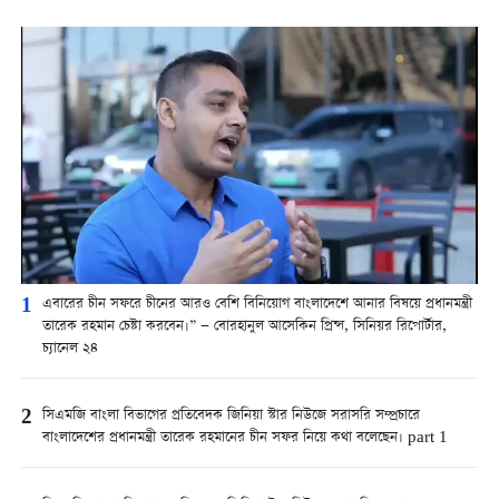
1
এবারের চীন সফরে চীনের আরও বেশি বিনিয়োগ বাংলাদেশে আনার বিষয়ে প্রধানমন্ত্রী
তারেক রহমান চেষ্টা করবেন।” — বোরহানুল আসেকিন প্রিন্স, সিনিয়র রিপোর্টার,
চ্যানেল ২৪
2
সিএমজি বাংলা বিভাগের প্রতিবেদক জিনিয়া স্টার নিউজে সরাসরি সম্প্রচারে
বাংলাদেশের প্রধানমন্ত্রী তারেক রহমানের চীন সফর নিয়ে কথা বলেছেন। part 1