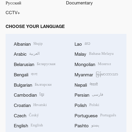
Русский
Documentary
CCTV+
CHOOSE YOUR LANGUAGE
Shqip
ລາວ
Albanian
Lao
العربية
Bahasa Melayu
Arabic
Malay
Беларуская
Монгол
Belarusian
Mongolian
বাংলা
မြန်မာဘာသာ
Bengali
Myanmar
Български
नेपाली
Bulgarian
Nepali
ខ្មែរ
فارسی
Cambodian
Persian
Hrvatski
Polski
Croatian
Polish
Český
Português
Czech
Portuguese
English
پښتو
English
Pashto