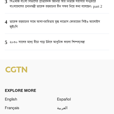
3
সিএমজি বাংলা বিভাগের প্রতিবেদক জিনিয়া স্টার নিউজে সরাসরি সম্প্রচারে
বাংলাদেশের প্রধানমন্ত্রী তারেক রহমানের চীন সফর নিয়ে কথা বলেছেন। part 2
4
তারেক রহমানের সাথে আলাপচারিতায় মুগ্ধ দাভোস ফোরামের সিইও আলোইস
জুইংগি
5
২০৩০ সালের মধ্যে চীনে গড়ে উঠবে আধুনিক কয়লা শিল্পব্যবস্থা
EXPLORE MORE
English
Español
Français
العربية