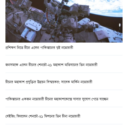
প্রশিক্ষণ নিতে চীনে এলেন পাকিস্তানের দুই নভোচারী
জনসমক্ষে এলেন চীনের শেনচৌ-২১ মহাকাশ অভিযানের তিন নভোচারী
চীনের মহাকাশ প্রযুক্তির উন্নয়ন বিস্ময়কর: সাবেক মার্কিন নভোচারী
পাকিস্তানের একজন নভোচারী চীনের মহাকাশকেন্দ্রে যাবার সুযোগ পেতে যাচ্ছেন
বেইজিং ফিরলেন শেনচৌ-২১ মিশনের তিন চীনা নভোচারী