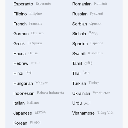
Esperanto
Română
Esperanto
Romanian
Filipino
Русский
Filipino
Russian
Français
Српски
French
Serbian
Deutsch
සිංහල
German
Sinhala
Ελληνικά
Español
Greek
Spanish
Hausa
Kiswahili
Hausa
Swahili
עברית
தமிழ்
Hebrew
Tamil
हिन्दी
ไทย
Hindi
Thai
Magyar
Türkçe
Hungarian
Turkish
Bahasa Indonesia
Українська
Indonesian
Ukrainian
Italiano
اردو
Italian
Urdu
日本語
Tiếng Việt
Japanese
Vietnamese
한국어
Korean