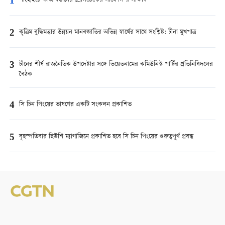
1
শাংহাইয়ে কাজাখস্তানের প্রেসিডেন্টের সাথে সি’র সাক্ষাৎ
2
কৃত্রিম বুদ্ধিমত্তার উন্নয়ন মানবজাতির অভিন্ন স্বার্থের সাথে সংশ্লিষ্ট: চীনা মুখপাত্র
3
চীনের শীর্ষ রাজনৈতিক উপদেষ্টার সঙ্গে ভিয়েতনামের কমিউনিস্ট পার্টির প্রতিনিধিদলের
বৈঠক
4
সি চিন পিংয়ের ভাষণের একটি সংকলন প্রকাশিত
5
বৃহস্পতিবার ছিউশি ম্যাগাজিনে প্রকাশিত হবে সি চিন পিংয়ের গুরুত্বপূর্ণ প্রবন্ধ