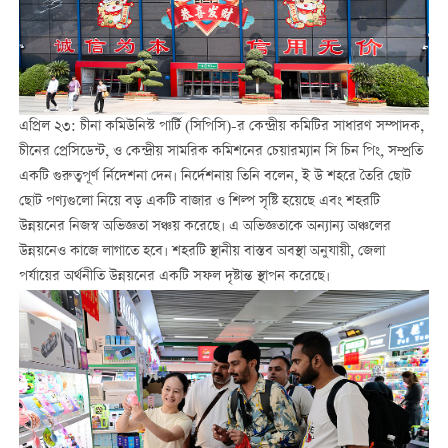
এপ্রিল ২৩: চীনা কমিউনিস্ট পার্টি (সিপিসি)-র কেন্দ্রীয় কমিটির সাধারণ সম্পাদক,
চীনের প্রেসিডেন্ট, ও কেন্দ্রীয় সামরিক কমিশনের চেয়ারম্যান সি চিন পিং, সম্প্রতি
একটি গুরুত্বপূর্ণ র্নিদেশনা দেন। নির্দেশনায় তিনি বলেন, ই উ শহরে তৈরি ছোট
ছোট পণ্যগুলো নিয়ে বড় একটি বাজার ও শিল্প সৃষ্টি হয়েছে এবং শহরটি
উন্নয়নের নিজস্ব অভিজ্ঞতা সঞ্চয় করেছে। এ অভিজ্ঞতাকে অন্যান্য অঞ্চলের
উন্নয়নেও কাজে লাগাতে হবে। শহরটি স্থানীয় বাস্তব অবস্থা অনুযায়ী, জেলা
পর্যায়ের অর্থনীতি উন্নয়নের একটি সফল দৃষ্টান্ত স্থাপন করেছে।