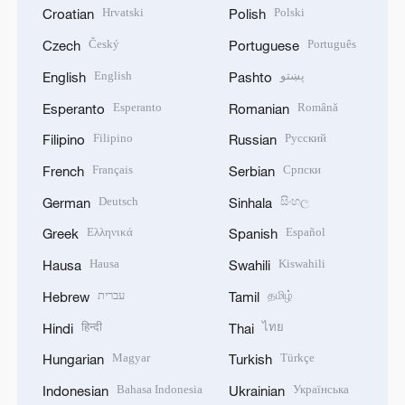
Hrvatski
Polski
Croatian
Polish
Český
Português
Czech
Portuguese
English
پښتو
English
Pashto
Esperanto
Română
Esperanto
Romanian
Filipino
Русский
Filipino
Russian
Français
Српски
French
Serbian
Deutsch
සිංහල
German
Sinhala
Ελληνικά
Español
Greek
Spanish
Hausa
Kiswahili
Hausa
Swahili
עברית
தமிழ்
Hebrew
Tamil
हिन्दी
ไทย
Hindi
Thai
Magyar
Türkçe
Hungarian
Turkish
Bahasa Indonesia
Українська
Indonesian
Ukrainian