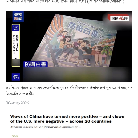
উ চীনের সব শহর ও জেলার মধ্যে প্রথম স্থানে ছিল। (শিশির/আলিম/আকাশ)
অ্যানিমের প্রচ্ছদ জাপানের দ্রুতগতিতে পুনঃসামরিকীকরণের উচ্চাকাঙ্ক্ষা লুকাতে পারছে না:
সিএমজি সম্পাদকীয়
06-Aug-2026