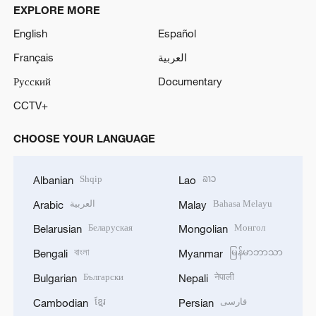
EXPLORE MORE
English
Español
Français
العربية
Русский
Documentary
CCTV+
CHOOSE YOUR LANGUAGE
Shqip
ລາວ
Albanian
Lao
العربية
Bahasa Melayu
Arabic
Malay
Беларуская
Монгол
Belarusian
Mongolian
বাংলা
မြန်မာဘာသာ
Bengali
Myanmar
Български
नेपाली
Bulgarian
Nepali
ខ្មែរ
فارسی
Cambodian
Persian