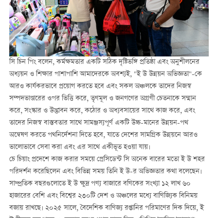
সি চিন পিং বলেন, কর্মক্ষমতার একটি সঠিক দৃষ্টিভঙ্গি প্রতিষ্ঠা এবং অনুশীলনের
অধ্যয়ন ও শিক্ষার পাশাপাশি আমাদেরকে অবশ্যই, "ই উ উন্নয়ন অভিজ্ঞতা"-কে
আরও কার্যকরভাবে প্রয়োগ করতে হবে এবং সকল অঞ্চলকে তাদের নিজস্ব
সম্পদভাণ্ডারের ওপর ভিত্তি করে, তৃণমূল ও জনগণের অগ্রণী চেতনাকে সম্মান
করে, সংস্কার ও উদ্ভাবন করে, কঠোর ও অধ্যবসায়ের সাথে কাজ করে, এবং
তাদের নিজস্ব বাস্তবতার সাথে সামঞ্জস্যপূর্ণ একটি উচ্চ-মানের উন্নয়ন-পথ
অন্বেষণ করতে পথনির্দেশনা দিতে হবে, যাতে দেশের সামগ্রিক উন্নয়নে আরও
ভালোভাবে সেবা করা এবং এর সাথে একীভূত হওয়া যায়।
চে চিয়াং প্রদেশে কাজ করার সময়ে প্রেসিডেন্ট সি অনেক বারের মতো ই উ শহর
পরিদর্শন করেছিলেন এবং বিভিন্ন সময় তিনি ই উ-র অভিজ্ঞতার কথা বলেছেন।
সাম্প্রতিক বছরগুলোতে ই উ ক্ষুদ্র পণ্য বাজারে বণিকের সংখ্যা ১২ লাখ ৬০
হাজারের বেশি এবং বিশ্বের ২৩০টি দেশ ও অঞ্চলের মধ্যে বাণিজ্যিক বিনিময়
বজায় রাখছে। ২০২৫ সালে, বৈদেশিক বাণিজ্য রপ্তানির পরিমাণের দিক দিয়ে, ই