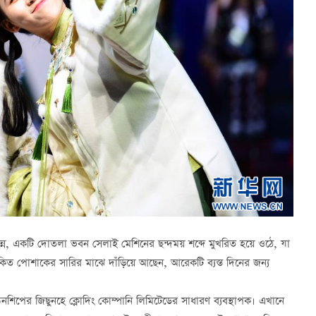
্ন, একটি দোতলা ভবন সেলাই মেশিনের ছন্দময় শব্দে মুখরিত হয়ে ওঠে, যা
পোশাকের সারির মাঝে দাঁড়িয়ে আছেন, আরেকটি ব্যস্ত দিনের জন্য
নশিপের জিছুনহে ক্লোদিং কোম্পানি লিমিটেডের সাধারণ ব্যবস্থাপক। এখানে