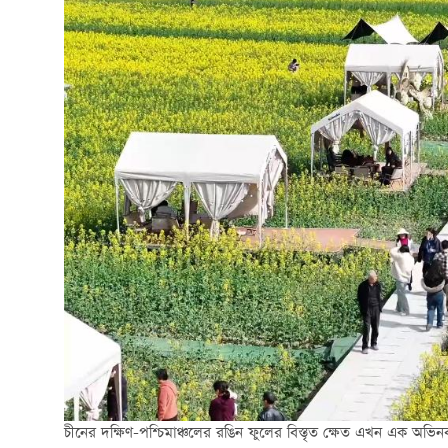
চীনের দক্ষিণ-পশ্চিমাঞ্চলের রঙিন ফুলের বিস্তৃত ক্ষেত এখন এক অভিনব