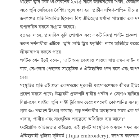
থাংইয়া তুসি সিটি ধ্বংসাবশেষ ২০১৫ সালে জাতিসংঘের শিক্ষা, বৈজ্ঞানিক 
এতে তুসি লেডিদের বৈশিষ্ট্য তুলে ধরা হয়—প্রাচীন দক্ষিণ-পশ্চিম চী
জনগণের প্রতি নিবেদিত ছিলেন। বিশ্ব ঐতিহ্যের মর্যাদা পাওয়ার এক দশক
রূপান্তরিত করতে সংগ্রাম করেছে।
২০২৫ সালে, প্রামাণিক তুসি পোশাক এবং একটি নিমগ্ন পর্যটন প্রকল্প শ
তরুণ দর্শনার্থীরা এটিকে "তুসি লেডি ড্রিম ফ্যাক্টরি" নামে অভিহিত
জীবনযাপন করতে পারে।
পর্যটক শেন ইহুই বলেন, "এটি অন্য কোথাও পাওয়া যায় এমন লাইন ধর
যায়, সেগুলোর পেছনের সাংস্কৃতিক ও ঐতিহাসিক গল্প বলে এবং আপনাক
দেয়।"
সংস্কৃতির প্রতি এই শ্রদ্ধা একসময়ের দূরবর্তী ধ্বংসাবশেষকে জীবন্ত 
প্রবেশ করতে পারে। উদ্ভাবনী প্রকল্পটি স্থানীয় পর্যটন ও ভোগও বাড়িয়
সিয়ানফেং থাংইয়া তুসি সাইট ট্যুরিজম ডেভেলপমেন্ট কোম্পানির ব্যবস
প্রায় ৩০ শতাংশ উত্পন্ন করেছে। গড় দর্শনার্থীর অবস্থানের সময় এক
খাবার, পানীয় এবং সাংস্কৃতিক পণ্যদ্রব্যে অতিরিক্ত ব্যয় আসে।"
ফটোগ্রাফি অভিজ্ঞতার বাইরেও, এই স্থানটি সাংস্কৃতিক অধ্যয়ন সফর এবং 
ঐতিহ্যবাহী থুজিয়া সূচিকর্ম (Tujia embroidery), রুপোর কারুকার