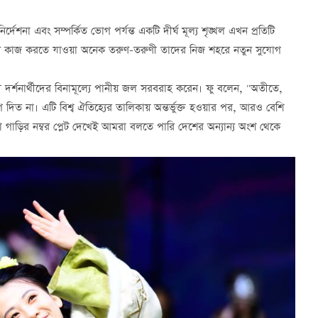
দেশনা এবং সম্পর্কিত ভোগ পর্যন্ত একটি দীর্ঘ মূল্য শৃঙ্খল এখন প্রতিটি
য স্থানে কাজ করতে যাওয়া অনেক তরুণ-তরুণী তাদের নিজ শহরে নতুন সুযোগ
।
দর্শনার্থীদের বিনামূল্যে পানীয় জল সরবরাহ করেন। ফু বলেন, "অতীতে,
দিত না। এটি বিশ্ব ঐতিহ্যের তালিকায় অন্তর্ভুক্ত হওয়ার পর, আরও বেশি
গাড়ির নম্বর প্লেট দেখেই আমরা বলতে পারি দেশের অন্যান্য অংশ থেকে