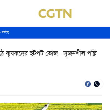
ও সাহিত্য
াঠে কৃষকদের হটপট ভোজ--সৃজনশীল পল্লি