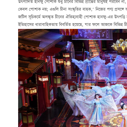
উত্পাদিত হানফু পোশাক শুধু চীনের বিভিন্ন প্রান্তের মানুষই পরবে
কেবল পোশাক নয়; এগুলি চীনা সংস্কৃতির বাহক," নিজের পণ্য প্রসঙ্
জটিল সূচিকর্মে অলঙ্কৃত চীনের ঐতিহ্যবাহী পোশাক হানফু-এর উত্পত্তি হ
ইতিহাসের ধারাবাহিকতায় বিবর্তিত হয়েছে, যার ফলে আজকে বিভিন্ন চীন