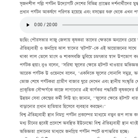
সৃজনশীল পল্লি পর্যটন উদ্যোগটি দেশের বিভিন্ন প্রান্তের দর্শনার্থীদ
প্রধান পর্যটন আকর্ষণে পরিণত হয়েছে এবং বসন্তের শুরু থেকে এখন পর্যন
ছংছিং পৌরসভার দাজু জেলায় কৃষকরা তাদের ক্ষেতকে অন্যদের চেয়ে
ঐতিহ্যবাহী ও জনপ্রিয় ঝাল স্বাদের ‘হটপট’-কে এই আয়োজনের সাথে যু
থাকা লাল তেলে মাংস ও শাকসবজি ডুবিয়ে চমৎকার স্বাদ উপভোগ ক
পর্যটক হুয়াং নুও বলেন, "সরিষা ফুলের ক্ষেতে হটপট খাওয়ার অভিজ্ঞতা
আরেক পর্যটক উ ওয়েনখে বলেন, "একদিকে ফুলের সোনালি সমুদ্র, অন
ভোজ শেষে পর্যটকরা গ্রামীণ বাজার ঘুরে দেখেন এবং স্থানীয় সংস্কৃতি 
প্রাকৃতিক সৌন্দর্যকে কাজে লাগানোর এই কার্যকর পদ্ধতিটি কৃষকদের জী
উন্নয়ন সেবা কেন্দ্রের কর্মী লিউ ছাং জানান, "'ফুলের ক্ষেতে হটপট' ধা
বাড়ানোর প্রধান হাতিয়ার হিসেবে ব্যবহার করছেন।"
বিশ্ব ঐতিহ্যবাহী স্থান নিমগ্ন পর্যটন প্রকল্পের মাধ্যমে নতুন রূপ লাভ 
মধ্য চীনের হুবেই প্রদেশে অবস্থিত ইউনেস্কো বিশ্ব ঐতিহ্যবাহী স্থা
অভিজ্ঞতা প্রদানের মাধ্যমে জনপ্রিয় পর্যটন স্পটে রূপান্তরিত হচ্ছে।