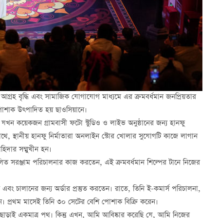
রতি আগ্রহ বৃদ্ধি এবং সামাজিক যোগাযোগ মাধ্যমে এর ক্রমবর্ধমান জনপ্রিয়তার
পোশাক উত্পাদিত হয় ছাওসিয়ানে।
 যখন কয়েকজন গ্রামবাসী ফটো স্টুডিও ও লাইভ অনুষ্ঠানের জন্য হানফু
থে, স্থানীয় হানফু নির্মাতারা অনলাইন স্টোর খোলার সুযোগটি কাজে লাগান
হিদার সম্মুখীন হন।
লিত সরঞ্জাম পরিচালনার কাজ করতেন, এই ক্রমবর্ধমান শিল্পের টানে নিজের
চালানের জন্য অর্ডার প্রস্তুত করতেন। রাতে, তিনি ই-কমার্স পরিচালনা,
ন। প্রথম মাসেই তিনি ৩০ সেটের বেশি পোশাক বিক্রি করেন।
ড়াই একমাত্র পথ। কিন্তু এখন, আমি আবিষ্কার করেছি যে, আমি নিজের