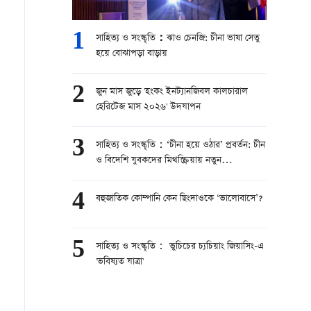
1
সাহিত্য ও সংস্কৃতি：ঝাও চেনজি: চীনা ভাষা সেতু
হয়ে বোঝাপড়া বাড়ায়
2
জুন মাস জুড়ে 'হংকং ইনট্যানজিবল কালচারাল
হেরিটেজ মাস ২০২৬' উদযাপন
3
সাহিত্য ও সংস্কৃতি：‘চীনা হয়ে ওঠার’ প্রবর্তন: চীন
ও বিদেশি যুবকদের মিথস্ক্রিয়ায় নতুন
সৃজনশীলতার স্ফুলিঙ্গ
4
বহুজাতিক কোম্পানি কেন ছিংদাওকে ‘ভালোবাসে’?
5
সাহিত্য ও সংস্কৃতি： ভুচিচের চ্যচিয়াং জিয়াসিং-এ
'ভবিষ্যত যাত্রা'