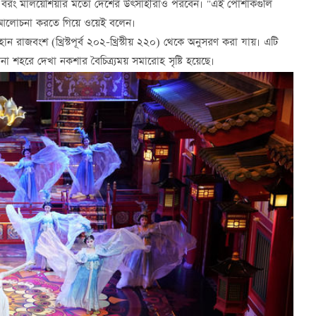
ন না, বরং মালয়েশিয়ার মতো দেশের উত্সাহীরাও পরবেন। "এই পোশাকগুলি
গে আলোচনা করতে গিয়ে ওয়েই বলেন।
ান রাজবংশ (খ্রিস্টপূর্ব ২০২-খ্রিস্টীয় ২২০) থেকে অনুসরণ করা যায়। এটি
া শহরে দেখা নকশার বৈচিত্র্যময় সমারোহ সৃষ্টি হয়েছে।