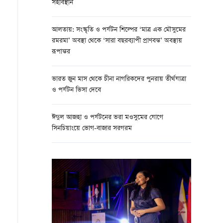
সহাবস্থান
আলতায়: সংস্কৃতি ও পর্যটন শিল্পের ‘মাত্র এক মৌসুমের
রমরমা’ অবস্থা থেকে ‘সারা বছরব্যাপী প্রাণবন্ত’ অবস্থায়
রূপান্তর
ভারত জুন মাস থেকে চীনা নাগরিকদের পুনরায় তীর্থযাত্রা
ও পর্যটন ভিসা দেবে
ঈদুল আজহা ও পর্যটনের ভরা মওসুমের যোগে
সিনচিয়াংয়ে ভোগ-বাজার সরগরম