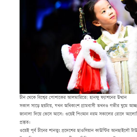
চীন থেকে বিশ্বের পোশাকের আলমারিতে: হানফু ফ্যাশনের উত্থান
সকাল সাড়ে ছয়টায়, যখন অধিকাংশ গ্রামবাসী তখনও গভীর ঘুমে আচ্ছন
জানালা দিয়ে ভেসে আসে। ওয়েই পিংআন নরম সকালের রোদে আলোকিত 
প্রস্তুত।
ওয়েই পূর্ব চীনের শানতুং প্রদেশের ছাওসিয়ান কাউন্টির আনছাইলৌ টাউ