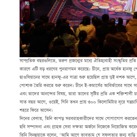
সাম্প্রতিক বছরগুলিতে, তরুণ প্রজন্মের মধ্যে ঐতিহ্যবাহী সংস্কৃতির প্
কারণে এটি বড় ধরণের পুনরাগমন করেছে। চীনে, প্রায় অর্ধেক হানফু 
ছাওসিয়ানের সাথে হানফু-এর যাত্রা শুরু হয়েছিল প্রায় দুই দশক আগে,
পোশাক তৈরি করতে শুরু করেন। চীনে ই-কমার্সের আবির্ভাবের সাথে সা
এবং তাদের আনন্দের বিষয়, তারা তাদের সৃষ্টির প্রতি এক শক্তিশালী চা
সাত বছর আগে, ওয়েই, যিনি তখন প্রায় ৩০০ কিলোমিটার দূরে যন্ত্রচা
শহরে ফিরে আসেন।
দিনের বেলায়, তিনি কাপড় সরবরাহকারীদের সাথে যোগাযোগ করতেন এবং 
ছবি সম্পাদনা এবং গ্রাহক সেবা দক্ষতা অর্জনে নিজেকে নিয়োজিত করে
তিনি সিনহুয়াকে বলেন, "আমি আগে ভাবতাম যে সফলতার জন্য বাড়ি ছা