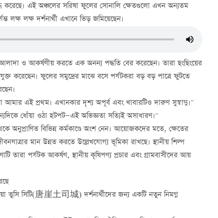
ের মুগ্ধ করেছে। এই অঞ্চলের সরিষা ফুলের সোনালি ক্ষেতগুলো এখন অন্যতম
্ত লক্ষ লক্ষ দর্শনার্থী এখানে ভিড় জমিয়েছেন।
 আলাদা ও আকর্ষণীয় করতে এক অনন্য পদ্ধতি বের করেছেন। তারা ছংছিংয়ের
ক্ত করেছেন। ফুলের সমুদ্রের মাঝে বসে পর্যটকরা বড় বড় পাত্রে ফুটতে
রছেন।
 আমার এই প্রথম। এখানকার দৃশ্য অপূর্ব এবং খাবারটিও দারুণ সুস্বাদু।"
্যদিকে ধোঁয়া ওঠা হটপট—এই অভিজ্ঞতা সত্যিই অসাধারণ।"
থেকে অনুপ্রাণিত বিভিন্ন কর্মকাণ্ডে অংশ নেন। আয়োজকদের মতে, ক্ষেতের
বনযাত্রার মান উন্নত করতে উল্লেখযোগ্য ভূমিকা রাখছে। স্থানীয় শিল্প
রণাটি তারা পর্যটক আকর্ষণ, স্থানীয় কৃষিপণ্য প্রচার এবং গ্রামবাসীদের আয়
করছে
ন থাংইয়া তুসি সিটি(唐崖土司城) দর্শনার্থীদের জন্য একটি নতুন নিমগ্ন