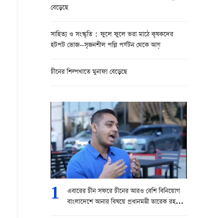
বেড়েছে
সাহিত্য ও সংস্কৃতি：ফুলে ফুলে ভরা মাঠে কৃষকদের
হটপট ভোজ--সৃজনশীল পল্লি পর্যটন থেকে আয়
চীনের শিল্পখাতে মুনাফা বেড়েছে
1
এবারের চীন সফরে চীনের আরও বেশি বিনিয়োগ
বাংলাদেশে আনার বিষয়ে প্রধানমন্ত্রী তারেক রহমান
চেষ্টা করবেন।” — বোরহানুল আসেকিন প্রিন্স,