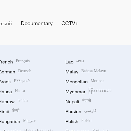
сский
Documentary
CCTV+
French
Français
Lao
ລາວ
German
Deutsch
Malay
Bahasa Melayu
Greek
Ελληνικά
Mongolian
Монгол
Hausa
Hausa
Myanmar
မြန်မာဘာသာ
Hebrew
עברית
Nepali
नेपाली
Hindi
हिन्दी
Persian
فارسی
Hungarian
Magyar
Polish
Polski
Bahasa Indonesia
Português