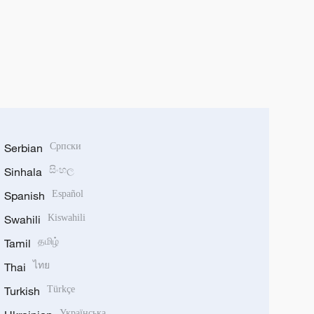
Serbian
Српски
Sinhala
සිංහල
Spanish
Español
Swahili
Kiswahili
Tamil
தமிழ்
Thai
ไทย
Turkish
Türkçe
Українська