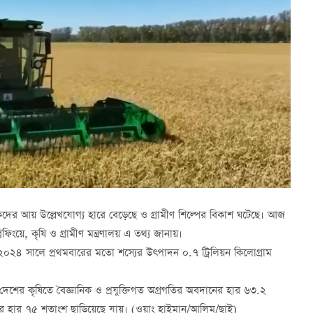
কৃষকদের আয় উল্লেখযোগ্য হারে বেড়েছে ও গ্রামীণ শিল্পের বিকাশ ঘটেছে। আজ
িফিংয়ে, কৃষি ও গ্রামীণ মন্ত্রণালয় এ তথ্য জানায়।
। ২০২৪ সালে প্রথমবারের মতো শস্যের উত্পাদন ০.৭ ট্রিলিয়ন কিলোগ্রাম
 দেশের কৃষিতে বৈজ্ঞানিক ও প্রযুক্তিগত অগ্রগতির অবদানের হার ৬৩.২
রণের হার ৭৫ শতাংশ ছাড়িয়েছে যায়। (ওয়াং হাইমান/আলিম/ছাই)