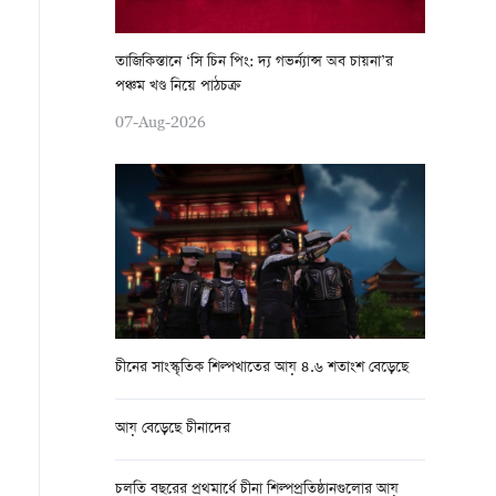
তাজিকিস্তানে ‘সি চিন পিং: দ্য গভর্ন্যান্স অব চায়না’র
পঞ্চম খণ্ড নিয়ে পাঠচক্র
07-Aug-2026
চীনের সাংস্কৃতিক শিল্পখাতের আয় ৪.৬ শতাংশ বেড়েছে
আয় বেড়েছে চীনাদের
চলতি বছরের প্রথমার্ধে চীনা শিল্পপ্রতিষ্ঠানগুলোর আয়