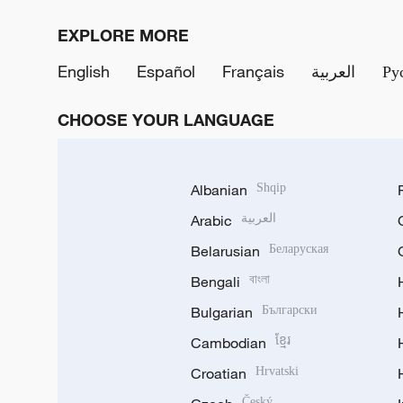
EXPLORE MORE
English
Español
Français
العربية
Ру
CHOOSE YOUR LANGUAGE
Albanian
Shqip
Arabic
العربية
Belarusian
Беларуская
Bengali
বাংলা
Bulgarian
Български
Cambodian
ខ្មែរ
Croatian
Hrvatski
Český