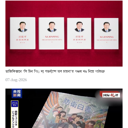
তাজিকিস্তানে ‘সি চিন পিং: দ্য গভর্ন্যান্স অব চায়না’র পঞ্চম খণ্ড নিয়ে পাঠচক্র
07-Aug-2026