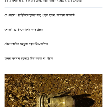
ইরানি সশস্ত্র বাহিনীর ধৈর্যের একটি সীমা আছে: সর্বোচ্চ নেতার উপদেষ্টা
যে কোনো পরিস্থিতিতে যুদ্ধের জন্য প্রস্তুত ইরান: আব্বাস আরকচি
শেনচৌ-২১ উৎক্ষেপণের জন্য প্রস্তুত
যৌথ সামরিক মহড়ায় প্রস্তুত চীন-রাশিয়া
যুদ্ধের অবসান যুক্তরাষ্ট্র ঠিক করবে না: ইরান