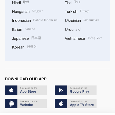
हिन्दी
ไทย
Hindi
Thai
Magyar
Türkçe
Hungarian
Turkish
Bahasa Indonesia
Українська
Indonesian
Ukrainian
Italiano
اردو
Italian
Urdu
日本語
Tiếng Việt
Japanese
Vietnamese
한국어
Korean
DOWNLOAD OUR APP