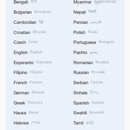
বাংলা
မြန်မာဘာသာ
Bengali
Myanmar
Български
नेपाली
Bulgarian
Nepali
ខ្មែរ
فارسی
Cambodian
Persian
Hrvatski
Polski
Croatian
Polish
Český
Português
Czech
Portuguese
English
پښتو
English
Pashto
Esperanto
Română
Esperanto
Romanian
Filipino
Русский
Filipino
Russian
Français
Српски
French
Serbian
Deutsch
සිංහල
German
Sinhala
Ελληνικά
Español
Greek
Spanish
Hausa
Kiswahili
Hausa
Swahili
עברית
தமிழ்
Hebrew
Tamil