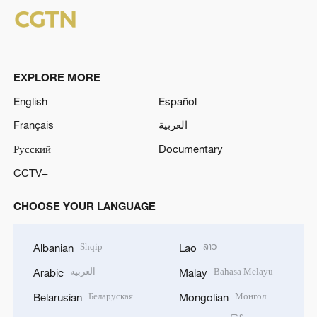
EXPLORE MORE
English
Español
Français
العربية
Русский
Documentary
CCTV+
CHOOSE YOUR LANGUAGE
Shqip
ລາວ
Albanian
Lao
العربية
Bahasa Melayu
Arabic
Malay
Беларуская
Монгол
Belarusian
Mongolian