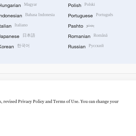
Hungarian
Magyar
Polish
Polski
Indonesian
Bahasa Indonesia
Portuguese
Português
Italian
Italiano
Pashto
پښتو
Japanese
日本語
Romanian
Română
Korean
한국어
Russian
Русский
es, revised Privacy Policy and Terms of Use. You can change your
备 11010502050052号
Disinformation report hotline: 010-8506146