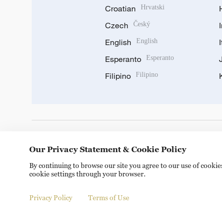
Croatian
Hrvatski
Czech
Český
English
English
Esperanto
Esperanto
Filipino
Filipino
DOWNLOAD OUR APP
Our Privacy Statement & Cookie Policy
By continuing to browse our site you agree to our use of cooki
cookie settings through your browser.
Privacy Policy
Terms of Use
Copyright © 2024 CGTN.
京ICP备20000184号
京公网安