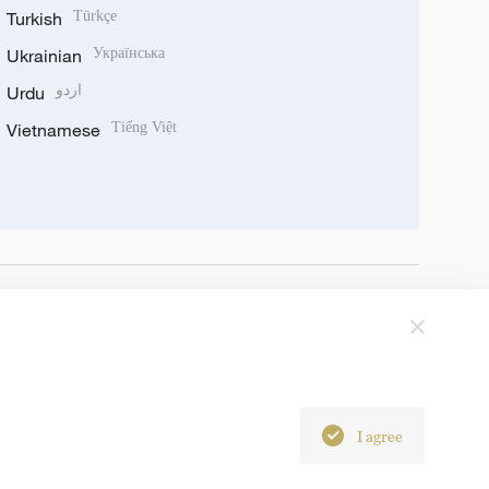
Turkish
Türkçe
Ukrainian
Українська
Urdu
اردو
Vietnamese
Tiếng Việt
I agree
6