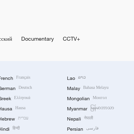
сский
Documentary
CCTV+
French
Français
Lao
ລາວ
German
Deutsch
Malay
Bahasa Melayu
Greek
Ελληνικά
Mongolian
Монгол
Hausa
Hausa
Myanmar
မြန်မာဘာသာ
Hebrew
עברית
Nepali
नेपाली
Hindi
हिन्दी
Persian
فارسی