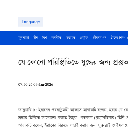
Language
মূলপাতা
চীন
বিশ্ব
অর্থনীতি
মতামত
প্রযুক্তি
জীবনযাপন
চীনের শিল্প 
যে কোনো পরিস্থিতিতে যুদ্ধের জন্য প্রস
07:50:26 09-Jan-2026
জানুয়ারি ৯: ইরানের পররাষ্ট্রমন্ত্রী আব্বাস আরাকচি বলেন, ইরান যে কোন
শ্রদ্ধার ভিত্তিতে আলোচনা করতে ইচ্ছুক। গতকাল (বৃহস্পতিবার) তি
আরাকচি বলেন, ইরানের বিরুদ্ধে লড়াই করার জন্য যুক্তরাষ্ট্র ও ইসরায়