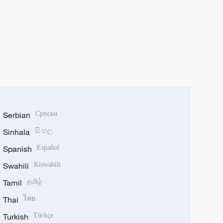
Serbian
Српски
Sinhala
සිංහල
Spanish
Español
Swahili
Kiswahili
Tamil
தமிழ்
Thai
ไทย
Turkish
Türkçe