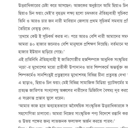
উত্তরাধিকারের চেষ্টা করে আসছেন। আজকের অনুষ্ঠানে আমি ছিয়াও চিন
ছিয়াও চিন শুয়াং মেই’র বৃহত্তম লক্ষ্য হলো চমত্কার ঐতিহ্যবাহী সূচিকর
তিনি ও আরও চার জন নারী মাবিয়ান জেলায় প্রথম সূচিকর্ম সমবায় প্রতি
তৈরিতে নেতৃত্ব দেন।
‘প্রথমে কেউ ই সূচিকর্ম করত না। পরে আরও বেশি নারী আমাদের সম
আমরা ৪০ হাজার জনেরও বেশি মানুষকে প্রশিক্ষণ দিয়েছি। বর্তমানে ঘ
হাজার ইউয়ান ছাড়িয়ে গেছে।’
এই প্রতিনিধি ঐতিহ্যবাহী ই জাতিগোষ্ঠীর হস্তশিল্পকে আধুনিক সংস্কৃতির
'ন্যচা'-র মুখোশের মতো প্রতীকী উপাদানও তার শিল্পকর্মে অন্তর্ভুক্ত করে
শিল্পকর্মেও সানশিংতুই প্রত্নস্থলের মুখোশসহ বিভিন্ন চীনা প্রত্নবস্তু দেখ
এ ছাড়াও, ছিয়াও চিন শুয়াং মেই বিভিন্ন সামাজিক মিডিয়া প্ল্যাটফর্মের মা
প্রত্যন্ত জাতিগত সংখ্যালঘু অঞ্চলের নারীদের ডিজিটাল বৈষম্য দূর ক
এ সংক্রান্ত প্রস্তাব তুলে ধরেন।
‘আমার কাজ হবে অব্যাহতভাবে অবৈষয়িক সাংস্কৃতিক উত্তরাধিকারকে সমর
সহযোগিতা চালাবো। আমরা নিজের সাংস্কৃতিক পণ্য বিদেশে রপ্তানি
ও উভয় পক্ষের জন্য লাভজনক ফলাফল অর্জন করতে পারব।’