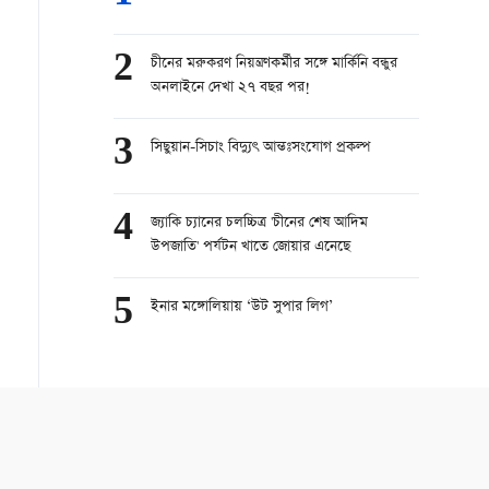
2
চীনের মরুকরণ নিয়ন্ত্রণকর্মীর সঙ্গে মার্কিনি বন্ধুর
অনলাইনে দেখা ২৭ বছর পর!
3
সিছুয়ান-সিচাং বিদ্যুৎ আন্তঃসংযোগ প্রকল্প
4
জ্যাকি চ্যানের চলচ্চিত্র 'চীনের শেষ আদিম
উপজাতি' পর্যটন খাতে জোয়ার এনেছে
5
ইনার মঙ্গোলিয়ায় ‘উট সুপার লিগ’