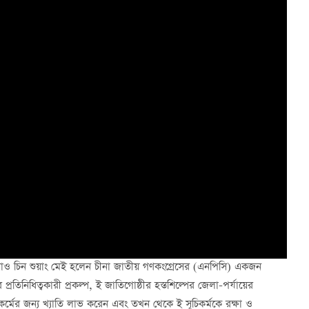
 ছিয়াও চিন শুয়াং মেই হলেন চীনা জাতীয় গণকংগ্রেসের (এনপিসি) একজন
ের প্রতিনিধিত্বকারী প্রকল্প, ই জাতিগোষ্ঠীর হস্তশিল্পের জেলা-পর্যায়ের
িকর্মের জন্য খ্যাতি লাভ করেন এবং তখন থেকে ই সূচিকর্মকে রক্ষা ও