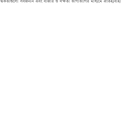
িবন্ধকতাগুলো সর্বজনীন এবং বাজার ও দক্ষতা ভাগাভাগির মাধ্যমে ঐতিহ্যবাহী