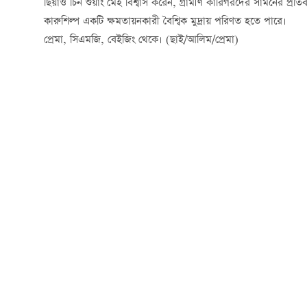
ছিয়াও চিন শুয়াং মেই বিশ্বাস করেন, গ্রামীণ কারিগরদের সামনের প্রত
কারুশিল্প একটি ক্ষমতায়নকারী বৈশ্বিক মুদ্রায় পরিণত হতে পারে।
প্রেমা, সিএমজি, বেইজিং থেকে। (ছাই/আলিম/প্রেমা)