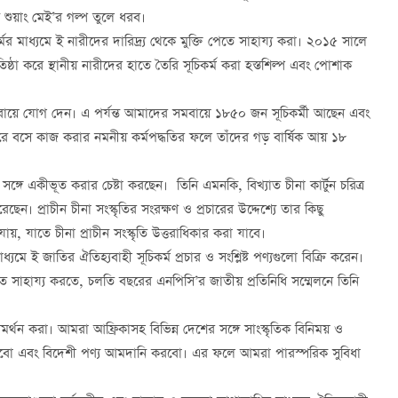
 শুয়াং মেই’র গল্প তুলে ধরব।
্মের মাধ্যমে ই নারীদের দারিদ্র্য থেকে মুক্তি পেতে সাহায্য করা। ২০১৫ সালে
ষ্ঠা করে স্থানীয় নারীদের হাতে তৈরি সূচিকর্ম করা হস্তশিল্প এবং পোশাক
বায়ে যোগ দেন। এ পর্যন্ত আমাদের সমবায়ে ১৮৫০ জন সূচিকর্মী আছেন এবং
রে বসে কাজ করার নমনীয় কর্মপদ্ধতির ফলে তাঁদের গড় বার্ষিক আয় ১৮
 সঙ্গে একীভূত করার চেষ্টা করছেন। তিনি এমনকি, বিখ্যাত চীনা কার্টুন চরিত্র
ছেন। প্রাচীন চীনা সংস্কৃতির সংরক্ষণ ও প্রচারের উদ্দেশ্যে তার কিছু
া যায়, যাতে চীনা প্রাচীন সংস্কৃতি উত্তরাধিকার করা যাবে।
ধ্যমে ই জাতির ঐতিহ্যবাহী সূচিকর্ম প্রচার ও সংশ্লিষ্ট পণ্যগুলো বিক্রি করেন।
রতে সাহায্য করতে, চলতি বছরের এনপিসি’র জাতীয় প্রতিনিধি সম্মেলনে তিনি
্থন করা। আমরা আফ্রিকাসহ বিভিন্ন দেশের সঙ্গে সাংস্কৃতিক বিনিময় ও
 করবো এবং বিদেশী পণ্য আমদানি করবো। এর ফলে আমরা পারস্পরিক সুবিধা