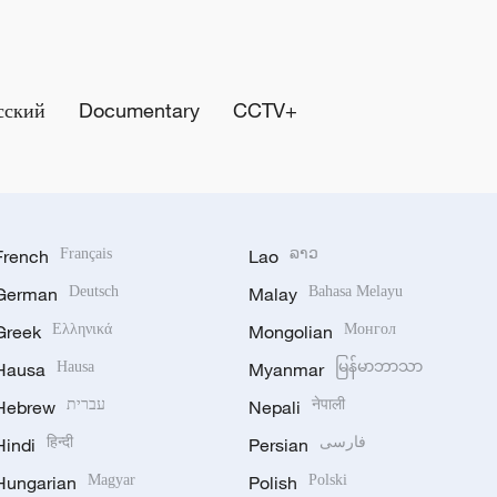
сский
Documentary
CCTV+
French
Français
Lao
ລາວ
German
Deutsch
Malay
Bahasa Melayu
Greek
Ελληνικά
Mongolian
Монгол
Hausa
Hausa
Myanmar
မြန်မာဘာသာ
Hebrew
עברית
Nepali
नेपाली
Hindi
हिन्दी
Persian
فارسی
Hungarian
Magyar
Polish
Polski