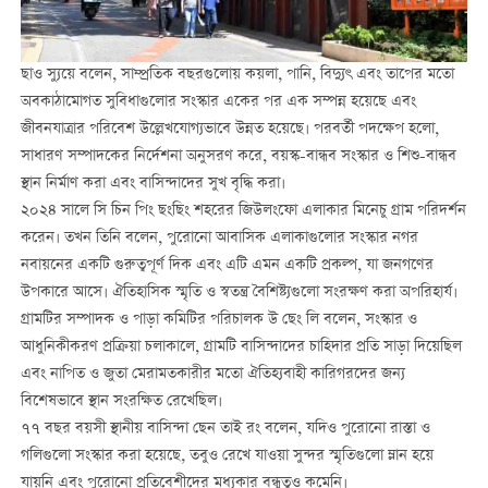
ছাও স্যুয়ে বলেন, সাম্প্রতিক বছরগুলোয় কয়লা, পানি, বিদ্যুৎ এবং তাপের মতো
অবকাঠামোগত সুবিধাগুলোর সংস্কার একের পর এক সম্পন্ন হয়েছে এবং
জীবনযাত্রার পরিবেশ উল্লেখযোগ্যভাবে উন্নত হয়েছে। পরবর্তী পদক্ষেপ হলো,
সাধারণ সম্পাদকের নির্দেশনা অনুসরণ করে, বয়স্ক-বান্ধব সংস্কার ও শিশু-বান্ধব
স্থান নির্মাণ করা এবং বাসিন্দাদের সুখ বৃদ্ধি করা।
২০২৪ সালে সি চিন পিং ছংছিং শহরের জিউলংফো এলাকার মিনেচু গ্রাম পরিদর্শন
করেন। তখন তিনি বলেন, পুরোনো আবাসিক এলাকাগুলোর সংস্কার নগর
নবায়নের একটি গুরুত্বপূর্ণ দিক এবং এটি এমন একটি প্রকল্প, যা জনগণের
উপকারে আসে। ঐতিহাসিক স্মৃতি ও স্বতন্ত্র বৈশিষ্ট্যগুলো সংরক্ষণ করা অপরিহার্য।
গ্রামটির সম্পাদক ও পাড়া কমিটির পরিচালক উ ছেং লি বলেন, সংস্কার ও
আধুনিকীকরণ প্রক্রিয়া চলাকালে, গ্রামটি বাসিন্দাদের চাহিদার প্রতি সাড়া দিয়েছিল
এবং নাপিত ও জুতা মেরামতকারীর মতো ঐতিহ্যবাহী কারিগরদের জন্য
বিশেষভাবে স্থান সংরক্ষিত রেখেছিল।
৭৭ বছর বয়সী স্থানীয় বাসিন্দা ছেন তাই রং বলেন, যদিও পুরোনো রাস্তা ও
গলিগুলো সংস্কার করা হয়েছে, তবুও রেখে যাওয়া সুন্দর স্মৃতিগুলো ম্লান হয়ে
যায়নি এবং পুরোনো প্রতিবেশীদের মধ্যকার বন্ধুত্বও কমেনি।