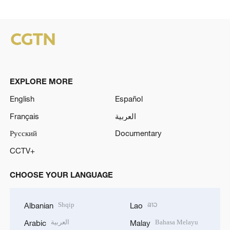
EXPLORE MORE
English
Español
Français
العربية
Русский
Documentary
CCTV+
CHOOSE YOUR LANGUAGE
Shqip
ລາວ
Albanian
Lao
العربية
Bahasa Melayu
Arabic
Malay