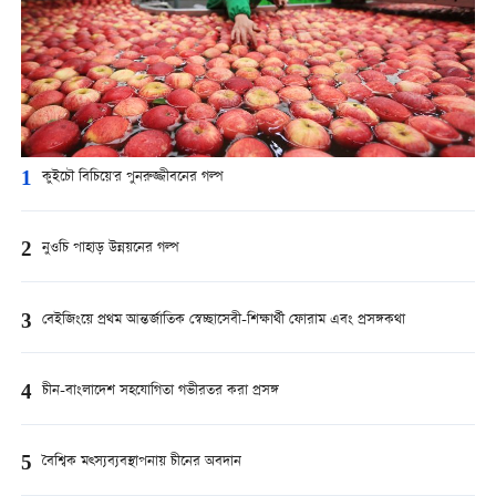
1
কুইচৌ বিচিয়ে'র পুনরুজ্জীবনের গল্প
2
নুওচি পাহাড় উন্নয়নের গল্প
3
বেইজিংয়ে প্রথম আন্তর্জাতিক স্বেচ্ছাসেবী-শিক্ষার্থী ফোরাম এবং প্রসঙ্গকথা
4
চীন-বাংলাদেশ সহযোগিতা গভীরতর করা প্রসঙ্গ
5
বৈশ্বিক মত্স্যব্যবস্থাপনায় চীনের অবদান