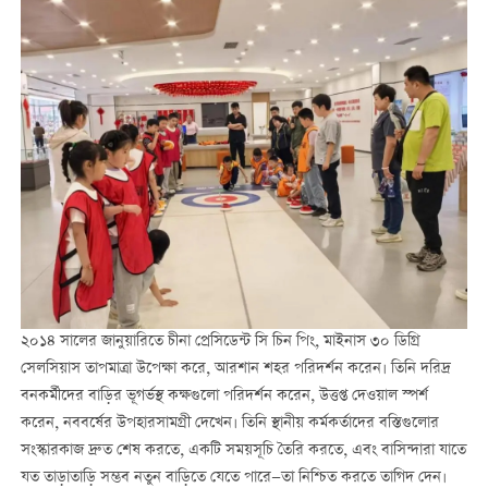
২০১৪ সালের জানুয়ারিতে চীনা প্রেসিডেন্ট সি চিন পিং, মাইনাস ৩০ ডিগ্রি
সেলসিয়াস তাপমাত্রা উপেক্ষা করে, আরশান শহর পরিদর্শন করেন। তিনি দরিদ্র
বনকর্মীদের বাড়ির ভূগর্ভস্থ কক্ষগুলো পরিদর্শন করেন, উত্তপ্ত দেওয়াল স্পর্শ
করেন, নববর্ষের উপহারসামগ্রী দেখেন। তিনি স্থানীয় কর্মকর্তাদের বস্তিগুলোর
সংস্কারকাজ দ্রুত শেষ করতে, একটি সময়সূচি তৈরি করতে, এবং বাসিন্দারা যাতে
যত তাড়াতাড়ি সম্ভব নতুন বাড়িতে যেতে পারে—তা নিশ্চিত করতে তাগিদ দেন।