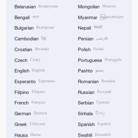
Беларуская
Монгол
Belarusian
Mongolian
বাংলা
မြန်မာဘာသာ
Bengali
Myanmar
Български
नेपाली
Bulgarian
Nepali
ខ្មែរ
فارسی
Cambodian
Persian
Hrvatski
Polski
Croatian
Polish
Český
Português
Czech
Portuguese
English
پښتو
English
Pashto
Esperanto
Română
Esperanto
Romanian
Filipino
Русский
Filipino
Russian
Français
Српски
French
Serbian
Deutsch
සිංහල
German
Sinhala
Ελληνικά
Español
Greek
Spanish
Hausa
Kiswahili
Hausa
Swahili