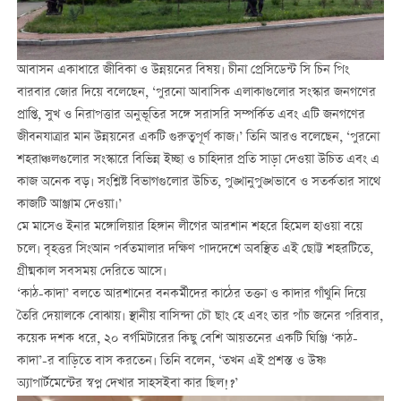
আবাসন একাধারে জীবিকা ও উন্নয়নের বিষয়। চীনা প্রেসিডেন্ট সি চিন পিং
বারবার জোর দিয়ে বলেছেন, ‘পুরনো আবাসিক এলাকাগুলোর সংস্কার জনগণের
প্রাপ্তি, সুখ ও নিরাপত্তার অনুভূতির সঙ্গে সরাসরি সম্পর্কিত এবং এটি জনগণের
জীবনযাত্রার মান উন্নয়নের একটি গুরুত্বপূর্ণ কাজ।’ তিনি আরও বলেছেন, ‘পুরনো
শহরাঞ্চলগুলোর সংস্কারে বিভিন্ন ইচ্ছা ও চাহিদার প্রতি সাড়া দেওয়া উচিত এবং এ
কাজ অনেক বড়। সংশ্লিষ্ট বিভাগগুলোর উচিত, পুঙ্খানুপুঙ্খভাবে ও সতর্কতার সাথে
কাজটি আঞ্জাম দেওয়া।’
মে মাসেও ইনার মঙ্গোলিয়ার হিঙ্গান লীগের আরশান শহরে হিমেল হাওয়া বয়ে
চলে। বৃহত্তর সিংআন পর্বতমালার দক্ষিণ পাদদেশে অবস্থিত এই ছোট্ট শহরটিতে,
গ্রীষ্মকাল সবসময় দেরিতে আসে।
‘কাঠ-কাদা’ বলতে আরশানের বনকর্মীদের কাঠের তক্তা ও কাদার গাঁথুনি দিয়ে
তৈরি দেয়ালকে বোঝায়। স্থানীয় বাসিন্দা চৌ ছাং হে এবং তার পাঁচ জনের পরিবার,
কয়েক দশক ধরে, ২০ বর্গমিটারের কিছু বেশি আয়তনের একটি ঘিঞ্জি ‘কাঠ-
কাদা’-র বাড়িতে বাস করতেন। তিনি বলেন, ‘তখন এই প্রশস্ত ও উষ্ণ
অ্যাপার্টমেন্টের স্বপ্ন দেখার সাহসইবা কার ছিল!?’