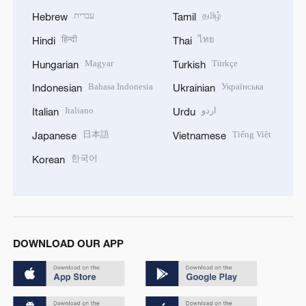
עברית
தமிழ்
Hebrew
Tamil
हिन्दी
ไทย
Hindi
Thai
Magyar
Türkçe
Hungarian
Turkish
Bahasa Indonesia
Українська
Indonesian
Ukrainian
Italiano
اردو
Italian
Urdu
日本語
Tiếng Việt
Japanese
Vietnamese
한국어
Korean
DOWNLOAD OUR APP