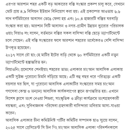
এরপর আরশান শহর একটি বড় আকারের বস্তি সংস্কার প্রকল্প চালু করে, যেখানে
মোট প্রায় ৪.৯ বিলিয়ন ইউয়ান বিনিয়োগ করা হয়। এই প্রকল্পের আওতায় ৬.৬
লাখ বর্গমিটারের আবাসন ভেঙে ফেলা হয় এবং ১০.৪ হাজারটি বস্তির ঘরবাড়ি
সংস্কার করা হয়। আরশান সিটি আবাসন ও নগর-গ্রামীণ উন্নয়ন ব্যুরোর পরিচালক
ওয়াং সিয়াও লং বলেন, বর্তমানে বস্তির সকল বাসিন্দা বস্তি ছেড়ে অ্যাপার্টমেন্টে
চলে গেছেন। এই বস্তি সংস্কারের ফলে আরশান শহরের অর্ধেকেরও বেশি বাসিন্দা
উপকৃত হয়েছেন।
২০১৭ সালে চৌ ছাং হে মাটির ইটের বাড়ি থেকে ৬০ বর্গমিটারের একটি নতুন
অ্যাপার্টমেন্টে হস্তান্তরিত হন।
লিয়াওনিং প্রদেশের শেনইয়াং শহরের তাতং এলাকার চাং'আন আবাসিক এলাকায়
একটি সুউচ্চ পুরোনো চিমনি দাঁড়িয়ে আছে। এটি বহু বছর ধরে পরিত্যক্ত একটি
বয়লার ঘর ছিল, যা পুরোনো আবাসিক এলাকাটির সংস্কারের সময় চাং'আন
গণসেবা কেন্দ্র ও অন্যান্য আবাসিক কার্যকলাপের স্থানে রূপান্তরিত হয়। এখানে
বিশেষ ক্লাসে অংশ নেওয়া শিশুরা, সাংস্কৃতিক ও ক্রীড়া কার্যক্রমে অংশগ্রহণকারী
বয়স্করা, এবং সুবিধাজনক পরিষেবা গ্রহণকারী বাসিন্দারা অবিরাম আসা-যাওয়া
করেন।
আবাসিক এলাকার চীনা কমিউনিস্ট পার্টির কমিটির সম্পাদক ছাও স্যুয়ে বলেন,
২০২৫ সালে প্রেসিডেন্ট সি চিন পিং চাং'আন আবাসিক এলাকা পরিদর্শনকালে