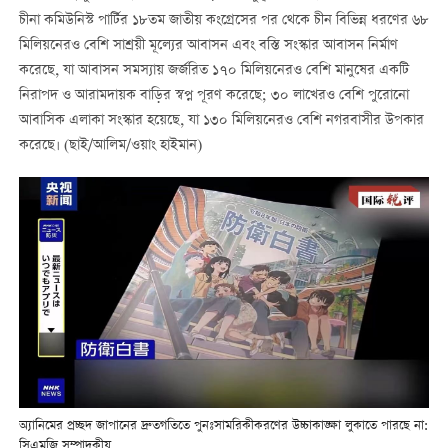
চীনা কমিউনিস্ট পার্টির ১৮তম জাতীয় কংগ্রেসের পর থেকে চীন বিভিন্ন ধরণের ৬৮
মিলিয়নেরও বেশি সাশ্রয়ী মূল্যের আবাসন এবং বস্তি সংস্কার আবাসন নির্মাণ
করেছে, যা আবাসন সমস্যায় জর্জরিত ১৭০ মিলিয়নেরও বেশি মানুষের একটি
নিরাপদ ও আরামদায়ক বাড়ির স্বপ্ন পূরণ করেছে; ৩০ লাখেরও বেশি পুরোনো
আবাসিক এলাকা সংস্কার হয়েছে, যা ১৩০ মিলিয়নেরও বেশি নগরবাসীর উপকার
করেছে। (ছাই/আলিম/ওয়াং হাইমান)
অ্যানিমের প্রচ্ছদ জাপানের দ্রুতগতিতে পুনঃসামরিকীকরণের উচ্চাকাঙ্ক্ষা লুকাতে পারছে না:
সিএমজি সম্পাদকীয়