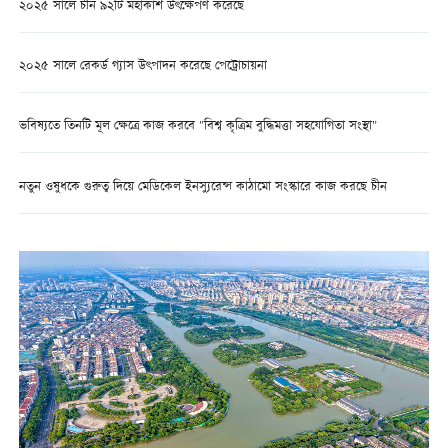
২০২৫ সালে চীন ৯২টি মহাকাশ উৎক্ষেপণ করেছে
২০২৫ সালে রেকর্ড গ্যাস উৎপাদন করেছে পেট্রোচায়না
ভবিষ্যতে তিনটি মূল ক্ষেত্রে কাজ করবে "বিশ্ব কৃত্রিম বুদ্ধিমত্তা সহযোগিতা সংস্থা"
নতুন ওষুধকে গুরুত্ব দিয়ে মেডিকেল ইনস্যুরেন্স কাঠামো সংস্কারে কাজ করছে চীন