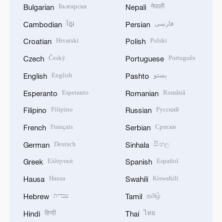
Български
नेपाली
Bulgarian
Nepali
ខ្មែរ
فارسی
Cambodian
Persian
Hrvatski
Polski
Croatian
Polish
Český
Português
Czech
Portuguese
English
پښتو
English
Pashto
Esperanto
Română
Esperanto
Romanian
Filipino
Русский
Filipino
Russian
Français
Српски
French
Serbian
Deutsch
සිංහල
German
Sinhala
Ελληνικά
Español
Greek
Spanish
Hausa
Kiswahili
Hausa
Swahili
עברית
தமிழ்
Hebrew
Tamil
हिन्दी
ไทย
Hindi
Thai