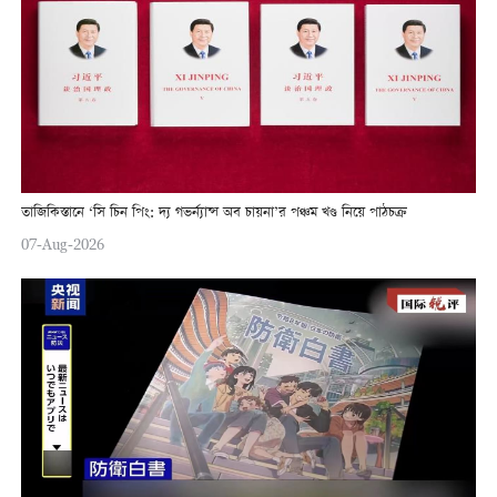
তাজিকিস্তানে ‘সি চিন পিং: দ্য গভর্ন্যান্স অব চায়না’র পঞ্চম খণ্ড নিয়ে পাঠচক্র
07-Aug-2026