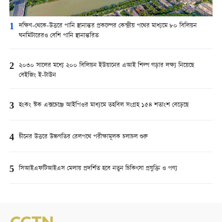
1
দক্ষিণ-থেকে-উত্তরে পানি স্থানান্তর প্রকল্পের কেন্দ্রীয় পথের মাধ্যমে ৮০ বিলিয়ন
ঘনমিটারেরও বেশি পানি স্থানান্তরিত
2
২০৩০ সালের মধ্যে ২০০ বিলিয়ন ইউয়ানের এআই শিল্প গড়ার লক্ষ্য নিয়েছে
বেইজিং ই-টাউন
3
হংকং স্টক এক্সচেঞ্জে আইপিওর মাধ্যমে তহবিল সংগ্রহ ১৫৪ শতাংশ বেড়েছে
4
চীনের উত্তরে উচ্চগতির রেলপথে পরীক্ষামূলক চলাচল শুরু
5
সিআইএফটিআইএস মেলায় প্রদর্শিত হবে নতুন চিকিৎসা প্রযুক্তি ও পণ্য