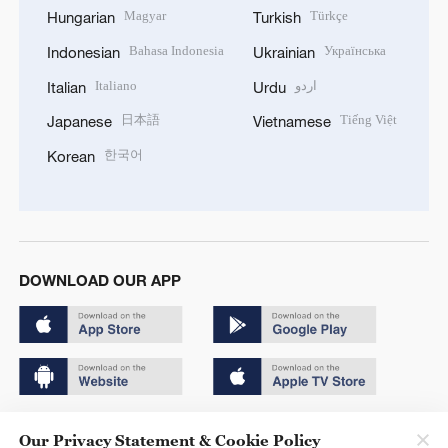
Magyar
Türkçe
Hungarian
Turkish
Bahasa Indonesia
Українська
Indonesian
Ukrainian
Italiano
اردو
Italian
Urdu
日本語
Tiếng Việt
Japanese
Vietnamese
한국어
Korean
DOWNLOAD OUR APP
Copyright © 2024 CGTN.
Our Privacy Statement & Cookie Policy