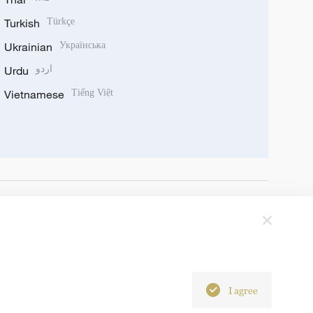
Turkish
Türkçe
Ukrainian
Українська
Urdu
اردو
Vietnamese
Tiếng Việt
I agree
6