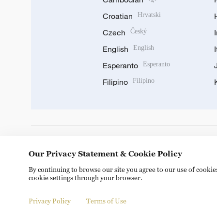
Croatian
Hrvatski
Czech
Český
English
English
Esperanto
Esperanto
Filipino
Filipino
DOWNLOAD OUR APP
Our Privacy Statement & Cookie Policy
By continuing to browse our site you agree to our use of cooki
cookie settings through your browser.
Privacy Policy
Terms of Use
Copyright © 2024 CGTN.
京ICP备20000184号
京公网安