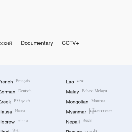
сский
Documentary
CCTV+
French
Français
Lao
ລາວ
German
Deutsch
Malay
Bahasa Melayu
Greek
Ελληνικά
Mongolian
Монгол
Hausa
Hausa
Myanmar
မြန်မာဘာသာ
Hebrew
עברית
Nepali
नेपाली
Hindi
हिन्दी
Persian
فارسی