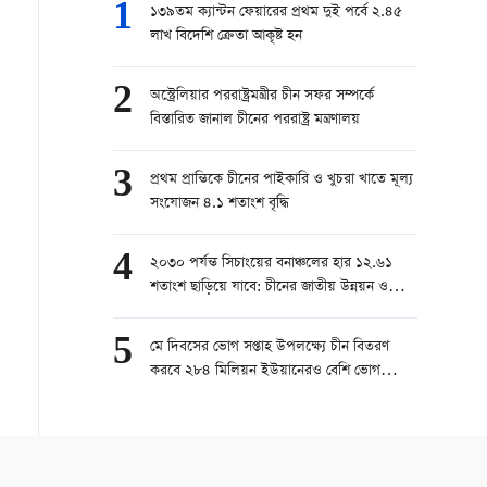
1
১৩৯তম ক্যান্টন ফেয়ারের প্রথম দুই পর্বে ২.৪৫
লাখ বিদেশি ক্রেতা আকৃষ্ট হন
2
অস্ট্রেলিয়ার পররাষ্ট্রমন্ত্রীর চীন সফর সম্পর্কে
বিস্তারিত জানাল চীনের পররাষ্ট্র মন্ত্রণালয়
3
প্রথম প্রান্তিকে চীনের পাইকারি ও খুচরা খাতে মূল্য
সংযোজন ৪.১ শতাংশ বৃদ্ধি
4
২০৩০ পর্যন্ত সিচাংয়ের বনাঞ্চলের হার ১২.৬১
শতাংশ ছাড়িয়ে যাবে: চীনের জাতীয় উন্নয়ন ও
সংস্কার কমিশন
5
মে দিবসের ভোগ সপ্তাহ উপলক্ষ্যে চীন বিতরণ
করবে ২৮৪ মিলিয়ন ইউয়ানেরও বেশি ভোগ
ভাউচার