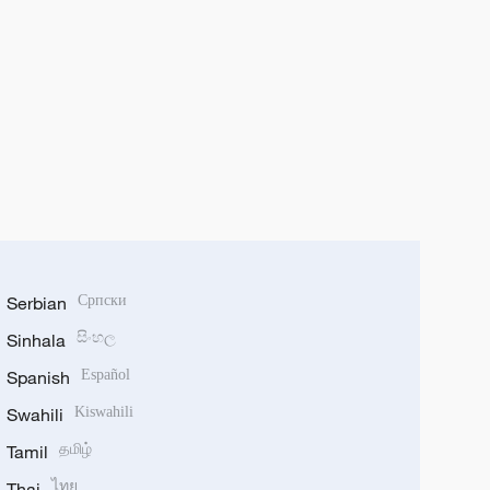
Serbian
Српски
Sinhala
සිංහල
Spanish
Español
Swahili
Kiswahili
Tamil
தமிழ்
Thai
ไทย