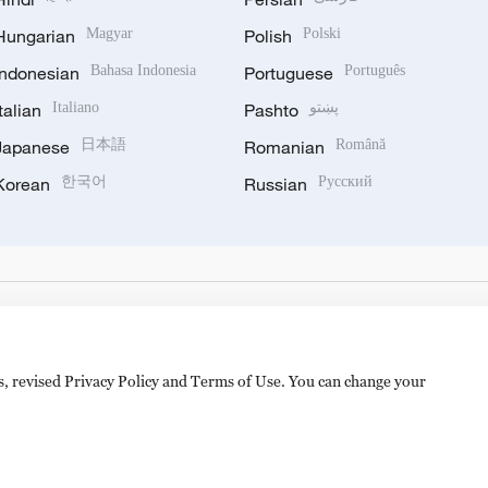
Hungarian
Magyar
Polish
Polski
Indonesian
Bahasa Indonesia
Portuguese
Português
Italian
Italiano
Pashto
پښتو
Japanese
日本語
Romanian
Română
Korean
한국어
Russian
Русский
es, revised Privacy Policy and Terms of Use. You can change your
备 11010502050052号
Disinformation report hotline: 010-8506146