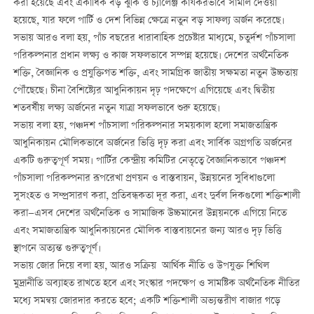
করা হয়েছে এবং একাধিক বড় ঝুঁকি ও চ্যালেঞ্জ কার্যকরভাবে সামাল দেওয়া
হয়েছে, যার ফলে পার্টি ও দেশ বিভিন্ন ক্ষেত্রে নতুন বড় সাফল্য অর্জন করেছে।
সভায় আরও বলা হয়, পাঁচ বছরের ধারাবাহিক প্রচেষ্টার মাধ্যমে, চতুর্দশ পাঁচসালা
পরিকল্পনার প্রধান লক্ষ্য ও কাজ সফলভাবে সম্পন্ন হয়েছে। দেশের অর্থনৈতিক
শক্তি, বৈজ্ঞানিক ও প্রযুক্তিগত শক্তি, এবং সামগ্রিক জাতীয় সক্ষমতা নতুন উচ্চতায়
পৌঁছেছে। চীনা বৈশিষ্ট্যের আধুনিকায়ন দৃঢ় পদক্ষেপে এগিয়েছে এবং দ্বিতীয়
শতবর্ষীয় লক্ষ্য অর্জনের নতুন যাত্রা সফলভাবে শুরু হয়েছে।
সভায় বলা হয়, পঞ্চদশ পাঁচসালা পরিকল্পনার সময়কাল হলো সমাজতান্ত্রিক
আধুনিকায়ন মৌলিকভাবে অর্জনের ভিত্তি দৃঢ় করা এবং সার্বিক অগ্রগতি অর্জনের
একটি গুরুত্বপূর্ণ সময়। পার্টির কেন্দ্রীয় কমিটির নেতৃত্বে বৈজ্ঞানিকভাবে পঞ্চদশ
পাঁচসালা পরিকল্পনার রূপরেখা প্রণয়ন ও বাস্তবায়ন, উন্নয়নের সুবিধাগুলো
সুসংহত ও সম্প্রসারণ করা, প্রতিবন্ধকতা দূর করা, এবং দুর্বল দিকগুলো শক্তিশালী
করা—এসব দেশের অর্থনৈতিক ও সামাজিক উচ্চমানের উন্নয়নকে এগিয়ে নিতে
এবং সমাজতান্ত্রিক আধুনিকায়নের মৌলিক বাস্তবায়নের জন্য আরও দৃঢ় ভিত্তি
স্থাপনে অত্যন্ত গুরুত্বপূর্ণ।
সভায় জোর দিয়ে বলা হয়, আরও সক্রিয় আর্থিক নীতি ও উপযুক্ত শিথিল
মুদ্রানীতি অব্যাহত রাখতে হবে এবং সংস্কার পদক্ষেপ ও সামষ্টিক অর্থনৈতিক নীতির
মধ্যে সমন্বয় জোরদার করতে হবে; একটি শক্তিশালী অভ্যন্তরীণ বাজার গড়ে