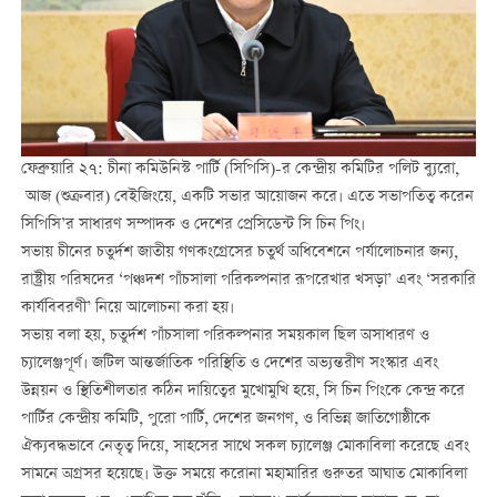
ফেব্রুয়ারি ২৭: চীনা কমিউনিস্ট পার্টি (সিপিসি)-র কেন্দ্রীয় কমিটির পলিট ব্যুরো,
আজ (শুক্রবার) বেইজিংয়ে, একটি সভার আয়োজন করে। এতে সভাপতিত্ব করেন
সিপিসি’র সাধারণ সম্পাদক ও দেশের প্রেসিডেন্ট সি চিন পিং।
সভায় চীনের চতুর্দশ জাতীয় গণকংগ্রেসের চতুর্থ অধিবেশনে পর্যালোচনার জন্য,
রাষ্ট্রীয় পরিষদের ‘পঞ্চদশ পাঁচসালা পরিকল্পনার রূপরেখার খসড়া’ এবং ‘সরকারি
কার্যবিবরণী’ নিয়ে আলোচনা করা হয়।
সভায় বলা হয়, চতুর্দশ পাঁচসালা পরিকল্পনার সময়কাল ছিল অসাধারণ ও
চ্যালেঞ্জপূর্ণ। জটিল আন্তর্জাতিক পরিস্থিতি ও দেশের অভ্যন্তরীণ সংস্কার এবং
উন্নয়ন ও স্থিতিশীলতার কঠিন দায়িত্বের মুখোমুখি হয়ে, সি চিন পিংকে কেন্দ্র করে
পার্টির কেন্দ্রীয় কমিটি, পুরো পার্টি, দেশের জনগণ, ও বিভিন্ন জাতিগোষ্ঠীকে
ঐক্যবদ্ধভাবে নেতৃত্ব দিয়ে, সাহসের সাথে সকল চ্যালেঞ্জ মোকাবিলা করেছে এবং
সামনে অগ্রসর হয়েছে। উক্ত সময়ে করোনা মহামারির গুরুতর আঘাত মোকাবিলা