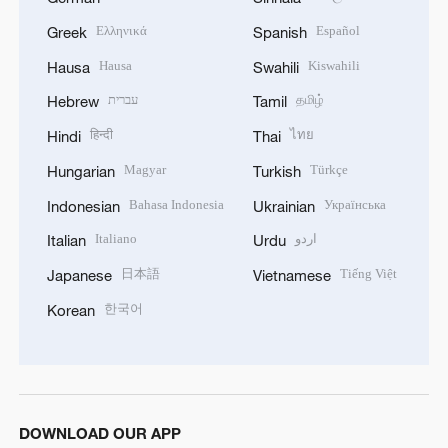
Ελληνικά
Español
Greek
Spanish
Hausa
Kiswahili
Hausa
Swahili
עברית
தமிழ்
Hebrew
Tamil
हिन्दी
ไทย
Hindi
Thai
Magyar
Türkçe
Hungarian
Turkish
Bahasa Indonesia
Українська
Indonesian
Ukrainian
Italiano
اردو
Italian
Urdu
日本語
Tiếng Việt
Japanese
Vietnamese
한국어
Korean
DOWNLOAD OUR APP