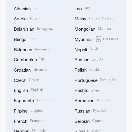
Shqip
ລາວ
Albanian
Lao
العربية
Bahasa Melayu
Arabic
Malay
Беларуская
Монгол
Belarusian
Mongolian
বাংলা
မြန်မာဘာသာ
Bengali
Myanmar
Български
नेपाली
Bulgarian
Nepali
ខ្មែរ
فارسی
Cambodian
Persian
Hrvatski
Polski
Croatian
Polish
Český
Português
Czech
Portuguese
English
پښتو
English
Pashto
Esperanto
Română
Esperanto
Romanian
Filipino
Русский
Filipino
Russian
Français
Српски
French
Serbian
Deutsch
සිංහල
German
Sinhala