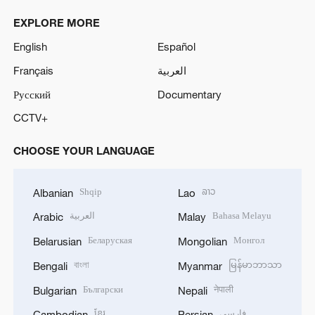
EXPLORE MORE
English
Español
Français
العربية
Русский
Documentary
CCTV+
CHOOSE YOUR LANGUAGE
Shqip
ລາວ
Albanian
Lao
العربية
Bahasa Melayu
Arabic
Malay
Беларуская
Монгол
Belarusian
Mongolian
বাংলা
မြန်မာဘာသာ
Bengali
Myanmar
Български
नेपाली
Bulgarian
Nepali
ខ្មែរ
فارسی
Cambodian
Persian