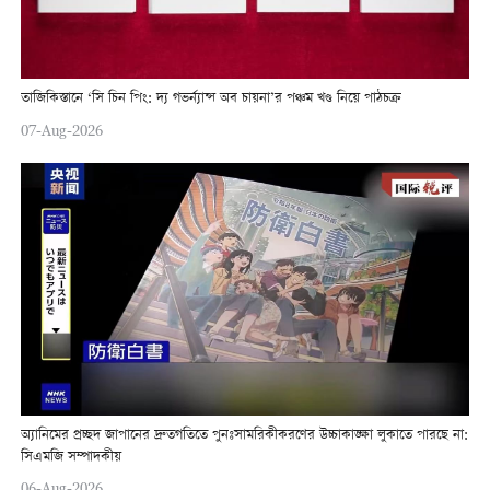
তাজিকিস্তানে ‘সি চিন পিং: দ্য গভর্ন্যান্স অব চায়না’র পঞ্চম খণ্ড নিয়ে পাঠচক্র
07-Aug-2026
অ্যানিমের প্রচ্ছদ জাপানের দ্রুতগতিতে পুনঃসামরিকীকরণের উচ্চাকাঙ্ক্ষা লুকাতে পারছে না:
সিএমজি সম্পাদকীয়
06-Aug-2026