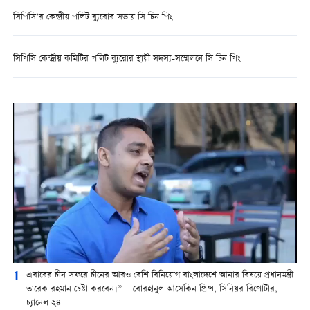
সিপিসি’র কেন্দ্রীয় পলিট ব্যুরোর সভায় সি চিন পিং
সিপিসি কেন্দ্রীয় কমিটির পলিট ব্যুরোর স্থায়ী সদস্য-সম্মেলনে সি চিন পিং
1
এবারের চীন সফরে চীনের আরও বেশি বিনিয়োগ বাংলাদেশে আনার বিষয়ে প্রধানমন্ত্রী
তারেক রহমান চেষ্টা করবেন।” — বোরহানুল আসেকিন প্রিন্স, সিনিয়র রিপোর্টার,
চ্যানেল ২৪