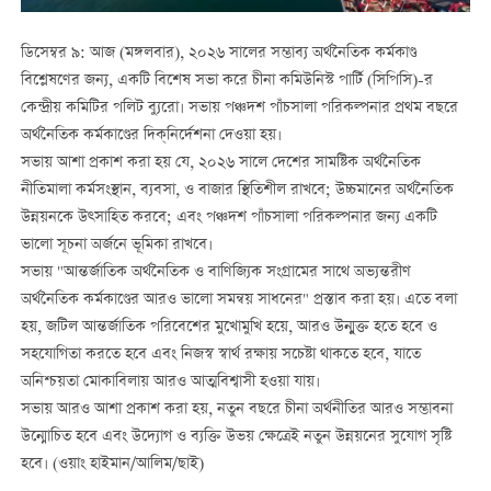
ডিসেম্বর ৯: আজ (মঙ্গলবার), ২০২৬ সালের সম্ভাব্য অর্থনৈতিক কর্মকাণ্ড
বিশ্লেষণের জন্য, একটি বিশেষ সভা করে চীনা কমিউনিস্ট পার্টি (সিপিসি)-র
কেন্দ্রীয় কমিটির পলিট ব্যুরো। সভায় পঞ্চদশ পাঁচসালা পরিকল্পনার প্রথম বছরে
অর্থনৈতিক কর্মকাণ্ডের দিক্‌নির্দেশনা দেওয়া হয়।
সভায় আশা প্রকাশ করা হয় যে, ২০২৬ সালে দেশের সামষ্টিক অর্থনৈতিক
নীতিমালা কর্মসংস্থান, ব্যবসা, ও বাজার স্থিতিশীল রাখবে; উচ্চমানের অর্থনৈতিক
উন্নয়নকে উত্সাহিত করবে; এবং পঞ্চদশ পাঁচসালা পরিকল্পনার জন্য একটি
ভালো সূচনা অর্জনে ভূমিকা রাখবে।
সভায় "আন্তর্জাতিক অর্থনৈতিক ও বাণিজ্যিক সংগ্রামের সাথে অভ্যন্তরীণ
অর্থনৈতিক কর্মকাণ্ডের আরও ভালো সমন্বয় সাধনের" প্রস্তাব করা হয়। এতে বলা
হয়, জটিল আন্তর্জাতিক পরিবেশের মুখোমুখি হয়ে, আরও উন্মুক্ত হতে হবে ও
সহযোগিতা করতে হবে এবং নিজস্ব স্বার্থ রক্ষায় সচেষ্টা থাকতে হবে, যাতে
অনিশ্চয়তা মোকাবিলায় আরও আত্মবিশ্বাসী হওয়া যায়।
সভায় আরও আশা প্রকাশ করা হয়, নতুন বছরে চীনা অর্থনীতির আরও সম্ভাবনা
উন্মোচিত হবে এবং উদ্যোগ ও ব্যক্তি উভয় ক্ষেত্রেই নতুন উন্নয়নের সুযোগ সৃষ্টি
হবে। (ওয়াং হাইমান/আলিম/ছাই)