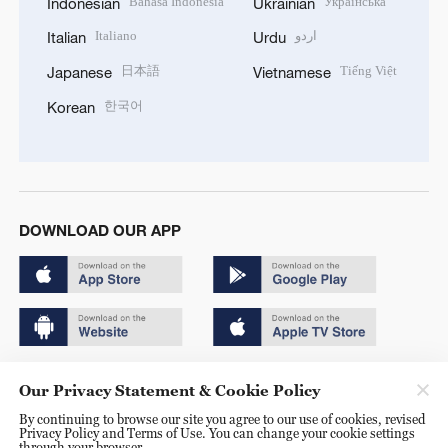
Bahasa Indonesia
Українська
Indonesian
Ukrainian
Italiano
اردو
Italian
Urdu
日本語
Tiếng Việt
Japanese
Vietnamese
한국어
Korean
DOWNLOAD OUR APP
Copyright © 2024 CGTN.
Our Privacy Statement & Cookie Policy
京ICP备20000184号
By continuing to browse our site you agree to our use of cookies, revised
Privacy Policy and Terms of Use. You can change your cookie settings
京公网安备 11010502050052号
through your browser.