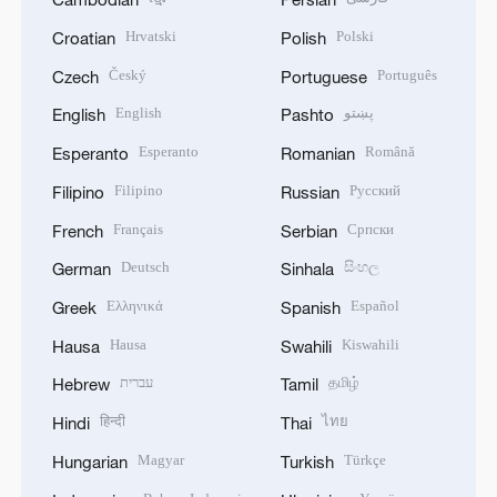
Hrvatski
Polski
Croatian
Polish
Český
Português
Czech
Portuguese
English
پښتو
English
Pashto
Esperanto
Română
Esperanto
Romanian
Filipino
Русский
Filipino
Russian
Français
Српски
French
Serbian
Deutsch
සිංහල
German
Sinhala
Ελληνικά
Español
Greek
Spanish
Hausa
Kiswahili
Hausa
Swahili
עברית
தமிழ்
Hebrew
Tamil
हिन्दी
ไทย
Hindi
Thai
Magyar
Türkçe
Hungarian
Turkish