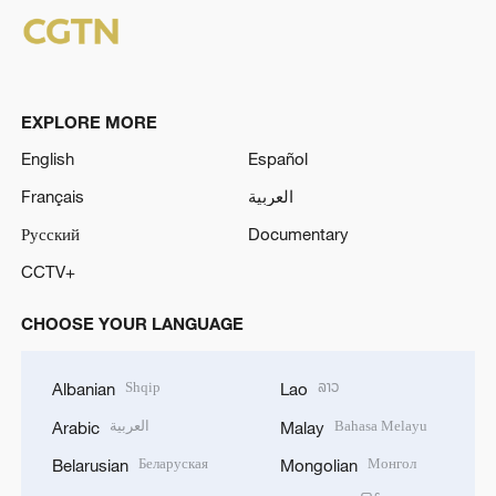
EXPLORE MORE
English
Español
Français
العربية
Русский
Documentary
CCTV+
CHOOSE YOUR LANGUAGE
Shqip
ລາວ
Albanian
Lao
العربية
Bahasa Melayu
Arabic
Malay
Беларуская
Монгол
Belarusian
Mongolian