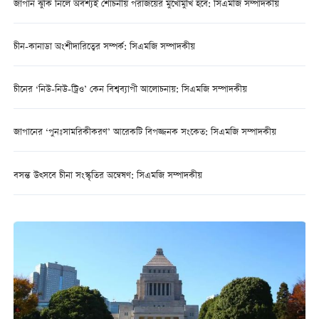
জাপান ঝুঁকি নিলে অবশ্যই শোচনীয় পরাজয়ের মুখোমুখি হবে: সিএমজি সম্পাদকীয়
চীন-কানাডা অংশীদারিত্বের সম্পর্ক: সিএমজি সম্পাদকীয়
চীনের ‘নিউ-নিউ-ট্রিও’ কেন বিশ্বব্যাপী আলোচনায়: সিএমজি সম্পাদকীয়
জাপানের ‘পুনঃসামরিকীকরণ’ আরেকটি বিপজ্জনক সংকেত: সিএমজি সম্পাদকীয়
বসন্ত উত্সবে চীনা সংস্কৃতির অন্বেষণ: সিএমজি সম্পাদকীয়