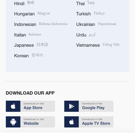
हिन्दी
ไทย
Hindi
Thai
Magyar
Türkçe
Hungarian
Turkish
Bahasa Indonesia
Українська
Indonesian
Ukrainian
Italiano
اردو
Italian
Urdu
日本語
Tiếng Việt
Japanese
Vietnamese
한국어
Korean
DOWNLOAD OUR APP