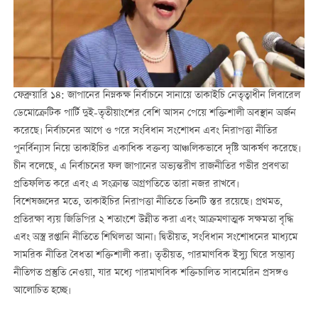
ফেব্রুয়ারি ১৪: জাপানের নিম্নকক্ষ নির্বাচনে সানায়ে তাকাইচি নেতৃত্বাধীন লিবারেল
ডেমোক্রেটিক পার্টি দুই-তৃতীয়াংশের বেশি আসন পেয়ে শক্তিশালী অবস্থান অর্জন
করেছে। নির্বাচনের আগে ও পরে সংবিধান সংশোধন এবং নিরাপত্তা নীতির
পুনর্বিন্যাস নিয়ে তাকাইচির একাধিক বক্তব্য আঞ্চলিকভাবে দৃষ্টি আকর্ষণ করেছে।
চীন বলেছে, এ নির্বাচনের ফল জাপানের অভ্যন্তরীণ রাজনীতির গভীর প্রবণতা
প্রতিফলিত করে এবং এ সংক্রান্ত অগ্রগতিতে তারা নজর রাখবে।
বিশেষজ্ঞদের মতে, তাকাইচির নিরাপত্তা নীতিতে তিনটি স্তর রয়েছে। প্রথমত,
প্রতিরক্ষা ব্যয় জিডিপির ২ শতাংশে উন্নীত করা এবং আক্রমণাত্মক সক্ষমতা বৃদ্ধি
এবং অস্ত্র রপ্তানি নীতিতে শিথিলতা আনা। দ্বিতীয়ত, সংবিধান সংশোধনের মাধ্যমে
সামরিক নীতির বৈধতা শক্তিশালী করা। তৃতীয়ত, পারমাণবিক ইস্যু ঘিরে সম্ভাব্য
নীতিগত প্রস্তুতি নেওয়া, যার মধ্যে পারমাণবিক শক্তিচালিত সাবমেরিন প্রসঙ্গও
আলোচিত হচ্ছে।