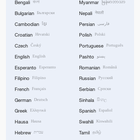
বাংলা
မြန်မာဘာသာ
Bengali
Myanmar
Български
नेपाली
Bulgarian
Nepali
ខ្មែរ
فارسی
Cambodian
Persian
Hrvatski
Polski
Croatian
Polish
Český
Português
Czech
Portuguese
English
پښتو
English
Pashto
Esperanto
Română
Esperanto
Romanian
Filipino
Русский
Filipino
Russian
Français
Српски
French
Serbian
Deutsch
සිංහල
German
Sinhala
Ελληνικά
Español
Greek
Spanish
Hausa
Kiswahili
Hausa
Swahili
עברית
தமிழ்
Hebrew
Tamil