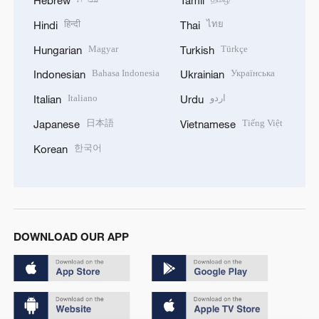
Hebrew
Tamil
हिन्दी
ไทย
Hindi
Thai
Magyar
Türkçe
Hungarian
Turkish
Bahasa Indonesia
Українська
Indonesian
Ukrainian
Italiano
اردو
Italian
Urdu
日本語
Tiếng Việt
Japanese
Vietnamese
한국어
Korean
DOWNLOAD OUR APP