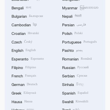
বাংলা
မြန်မာဘာသာ
Bengali
Myanmar
Български
नेपाली
Bulgarian
Nepali
ខ្មែរ
فارسی
Cambodian
Persian
Hrvatski
Polski
Croatian
Polish
Český
Português
Czech
Portuguese
English
پښتو
English
Pashto
Esperanto
Română
Esperanto
Romanian
Filipino
Русский
Filipino
Russian
Français
Српски
French
Serbian
Deutsch
සිංහල
German
Sinhala
Ελληνικά
Español
Greek
Spanish
Hausa
Kiswahili
Hausa
Swahili
עברית
தமிழ்