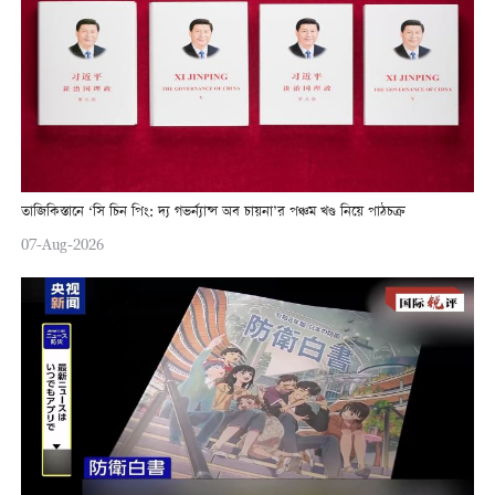
তাজিকিস্তানে ‘সি চিন পিং: দ্য গভর্ন্যান্স অব চায়না’র পঞ্চম খণ্ড নিয়ে পাঠচক্র
07-Aug-2026