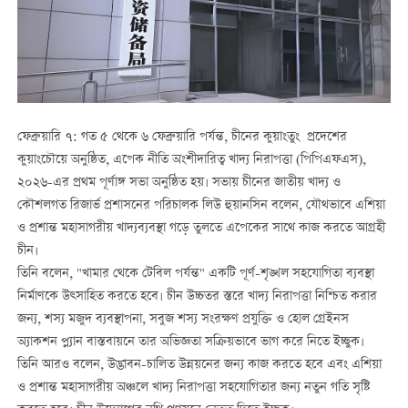
ফেব্রুয়ারি ৭: গত ৫ থেকে ৬ ফেব্রুয়ারি পর্যন্ত, চীনের কুয়াংতুং প্রদেশের
কুয়াংচৌয়ে অনুষ্ঠিত, এপেক নীতি অংশীদারিত্ব খাদ্য নিরাপত্তা (পিপিএফএস),
২০২৬-এর প্রথম পূর্ণাঙ্গ সভা অনুষ্ঠিত হয়। সভায় চীনের জাতীয় খাদ্য ও
কৌশলগত রিজার্ভ প্রশাসনের পরিচালক লিউ হুয়ানসিন বলেন, যৌথভাবে এশিয়া
ও প্রশান্ত মহাসাগরীয় খাদ্যব্যবস্থা গড়ে তুলতে এপেকের সাথে কাজ করতে আগ্রহী
চীন।
তিনি বলেন, "খামার থেকে টেবিল পর্যন্ত" একটি পূর্ণ-শৃঙ্খল সহযোগিতা ব্যবস্থা
নির্মাণকে উত্সাহিত করতে হবে। চীন উচ্চতর স্তরে খাদ্য নিরাপত্তা নিশ্চিত করার
জন্য, শস্য মজুদ ব্যবস্থাপনা, সবুজ শস্য সংরক্ষণ প্রযুক্তি ‌ও হোল গ্রেইনস
অ্যাকশন প্ল্যান বাস্তবায়নে তার অভিজ্ঞতা সক্রিয়ভাবে ভাগ করে নিতে ইচ্ছুক।
তিনি আরও বলেন, উদ্ভাবন-চালিত উন্নয়নের জন্য কাজ করতে হবে এবং এশিয়া
ও প্রশান্ত মহাসাগরীয় অঞ্চলে খাদ্য নিরাপত্তা সহযোগিতার জন্য নতুন গতি সৃষ্টি