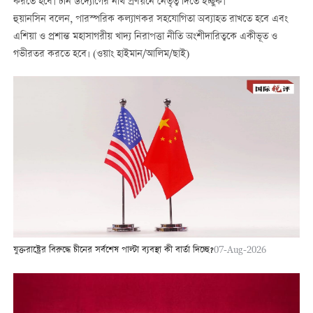
করতে হবে। চীন উদ্যোগের নথি প্রণয়নে নেতৃত্ব দিতে ইচ্ছুক।
হুয়ানসিন বলেন, পারস্পরিক কল্যাণকর সহযোগিতা অব্যাহত রাখতে হবে এবং
এশিয়া ও প্রশান্ত মহাসাগরীয় খাদ্য নিরাপত্তা নীতি অংশীদারিত্বকে একীভূত ও
গভীরতর করতে হবে। (ওয়াং হাইমান/আলিম/ছাই)
যুক্তরাষ্ট্রের বিরুদ্ধে চীনের সর্বশেষ পাল্টা ব্যবস্থা কী বার্তা দিচ্ছে?
07-Aug-2026