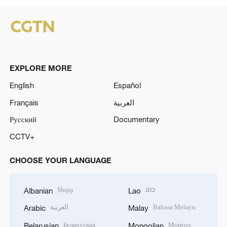
EXPLORE MORE
English
Español
Français
العربية
Русский
Documentary
CCTV+
CHOOSE YOUR LANGUAGE
Shqip
ລາວ
Albanian
Lao
العربية
Bahasa Melayu
Arabic
Malay
Беларуская
Монгол
Belarusian
Mongolian