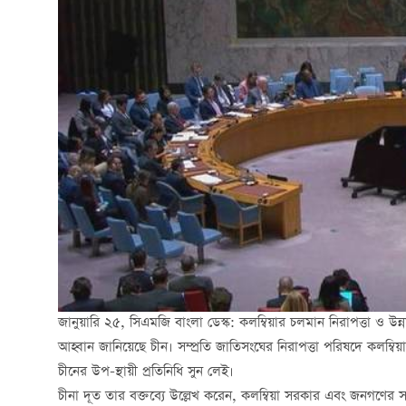
জানুয়ারি ২৫, সিএমজি বাংলা ডেস্ক: কলম্বিয়ার চলমান নিরাপত্তা ও উন্নয়
আহ্বান জানিয়েছে চীন। সম্প্রতি জাতিসংঘের নিরাপত্তা পরিষদে কলম্ব
চীনের উপ-স্থায়ী প্রতিনিধি সুন লেই।
চীনা দূত তার বক্তব্যে উল্লেখ করেন, কলম্বিয়া সরকার এবং জনগণের সম্মিল