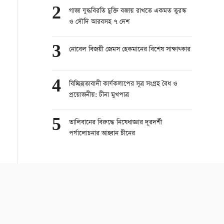
2
গাজা যুদ্ধবিরতি চুক্তি বজায় রাখতে একমত তুরস্ক
ও সৌদি আরবসহ ৭ দেশ
3
নোবেল বিজয়ী জেমস হেকমানের বিশেষ সাক্ষাত্কার
4
বিচ্ছিন্নতাবাদী কার্যকলাপের সূত্র সংগ্রহ বৈধ ও
প্রয়োজনীয়: চীনা মুখপাত্র
5
তালিবানের বিরুদ্ধে নিষেধাজ্ঞার দূরদর্শী
পর্যালোচনার আহ্বান চীনের