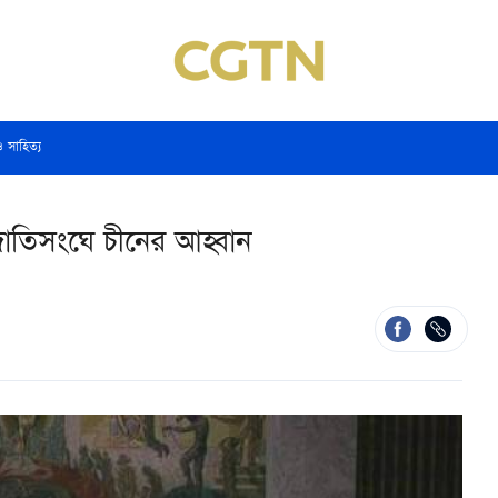
ও সাহিত্য
য়নে জাতিসংঘে চীনের আহ্বান