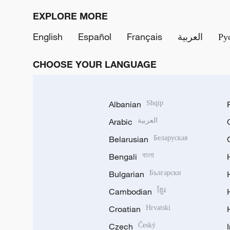
EXPLORE MORE
English
Español
Français
العربية
Ру
CHOOSE YOUR LANGUAGE
Albanian
Shqip
Arabic
العربية
Belarusian
Беларуская
Bengali
বাংলা
Bulgarian
Български
Cambodian
ខ្មែរ
Croatian
Hrvatski
Czech
Český