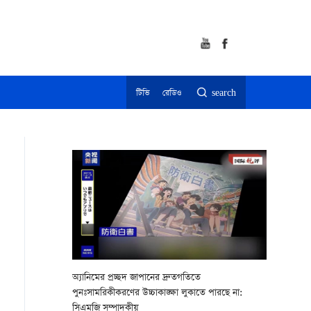
টিভি
রেডিও
search
অ্যানিমের প্রচ্ছদ জাপানের দ্রুতগতিতে
পুনঃসামরিকীকরণের উচ্চাকাঙ্ক্ষা লুকাতে পারছে না:
সিএমজি সম্পাদকীয়