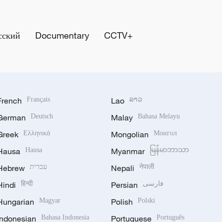
сский
Documentary
CCTV+
French
Français
Lao
ລາວ
German
Deutsch
Malay
Bahasa Melayu
Greek
Ελληνικά
Mongolian
Монгол
Hausa
Hausa
Myanmar
မြန်မာဘာသာ
Hebrew
עברית
Nepali
नेपाली
Hindi
हिन्दी
Persian
فارسی
Hungarian
Magyar
Polish
Polski
Indonesian
Bahasa Indonesia
Portuguese
Português