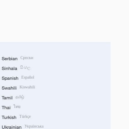
Serbian
Српски
Sinhala
සිංහල
Spanish
Español
Swahili
Kiswahili
Tamil
தமிழ்
Thai
ไทย
Turkish
Türkçe
Ukrainian
Українська