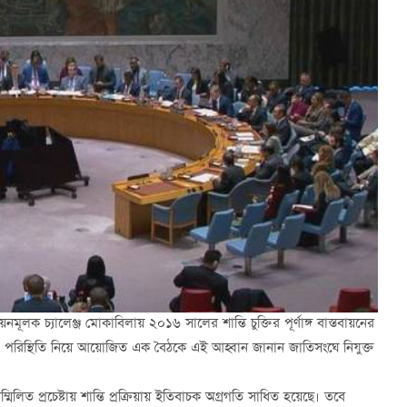
নমূলক চ্যালেঞ্জ মোকাবিলায় ২০১৬ সালের শান্তি চুক্তির পূর্ণাঙ্গ বাস্তবায়নের
িয়া পরিস্থিতি নিয়ে আয়োজিত এক বৈঠকে এই আহ্বান জানান জাতিসংঘে নিযুক্ত
িত প্রচেষ্টায় শান্তি প্রক্রিয়ায় ইতিবাচক অগ্রগতি সাধিত হয়েছে। তবে