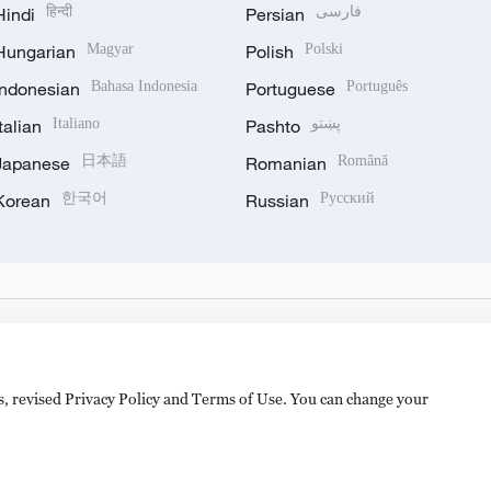
Hindi
हिन्दी
Persian
فارسی
Hungarian
Magyar
Polish
Polski
Indonesian
Bahasa Indonesia
Portuguese
Português
Italian
Italiano
Pashto
پښتو
Japanese
日本語
Romanian
Română
Korean
한국어
Russian
Русский
es, revised Privacy Policy and Terms of Use. You can change your
备 11010502050052号
Disinformation report hotline: 010-8506146