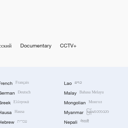
сский
Documentary
CCTV+
French
Français
Lao
ລາວ
German
Deutsch
Malay
Bahasa Melayu
Greek
Ελληνικά
Mongolian
Монгол
Hausa
Hausa
Myanmar
မြန်မာဘာသာ
Hebrew
עברית
Nepali
नेपाली