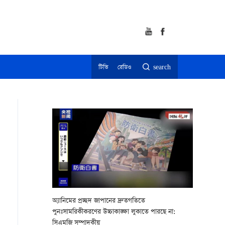
টিভি
রেডিও
search
অ্যানিমের প্রচ্ছদ জাপানের দ্রুতগতিতে
পুনঃসামরিকীকরণের উচ্চাকাঙ্ক্ষা লুকাতে পারছে না:
সিএমজি সম্পাদকীয়