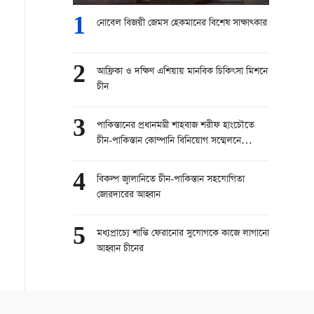
1
নোবেল বিজয়ী জেমস হেকমানের বিশেষ সাক্ষাত্কার
2
আফ্রিকা ও দক্ষিণ এশিয়ায় মানবিক চিকিৎসা মিশনে
চীন
3
পাকিস্তানের প্রধানমন্ত্রী শাহবাজ শরীফ হাংচৌতে
চীন-পাকিস্তান কোম্পানি বিনিয়োগ সম্মেলনে
অংশগ্রহণ করেছেন
4
বিকল্প জ্বালানিতে চীন-পাকিস্তান সহযোগিতা
জোরদারের আহ্বান
5
মধ্যপ্রাচ্যে শান্তি ফেরানোর সুযোগকে কাজে লাগানো
আহ্বান চীনের