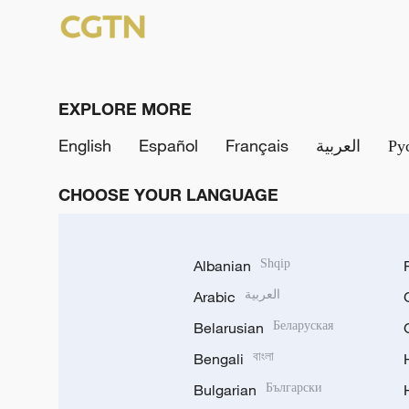
EXPLORE MORE
English
Español
Français
العربية
Ру
CHOOSE YOUR LANGUAGE
Albanian
Shqip
Arabic
العربية
Belarusian
Беларуская
Bengali
বাংলা
Bulgarian
Български