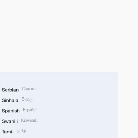
Serbian
Српски
Sinhala
සිංහල
Spanish
Español
Swahili
Kiswahili
Tamil
தமிழ்