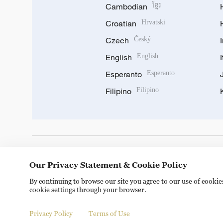
Cambodian
ខ្មែរ
Croatian
Hrvatski
Czech
Český
English
English
Esperanto
Esperanto
Filipino
Filipino
DOWNLOAD OUR APP
Our Privacy Statement & Cookie Policy
By continuing to browse our site you agree to our use of cooki
cookie settings through your browser.
Privacy Policy
Terms of Use
Copyright © 2024 CGTN.
京ICP备20000184号
京公网安