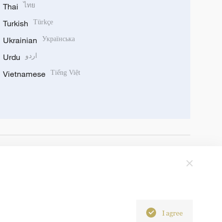
Thai
ไทย
Turkish
Türkçe
Ukrainian
Українська
Urdu
اردو
Vietnamese
Tiếng Việt
I agree
6