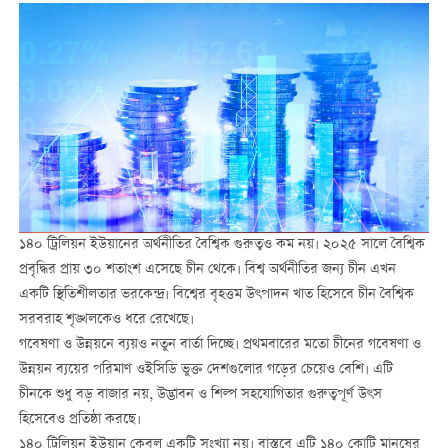
১৪০ ট্রিলিয়ন ইউয়ানের অর্থনীতির বৈশ্বিক গুরুত্বও কম নয়। ২০২৫ সালে বৈশ্বিক
প্রবৃদ্ধির প্রায় ৩০ শতাংশ এসেছে চীন থেকে। বিশ্ব অর্থনীতির জন্য চীন এখন
একটি স্থিতিশীলতার ভরকেন্দ্র। বিশ্বের বৃহত্তম উৎপাদন খাত হিসেবে চীন বৈশ্বিক
সরবরাহ শৃঙ্খলকেও ধরে রেখেছে।
গবেষণা ও উন্নয়নে ব্যয়ও নতুন বার্তা দিচ্ছে। প্রথমবারের মতো চীনের গবেষণা ও
উন্নয়ন ব্যয়ের পরিমাণ ওইসিডি ভুক্ত দেশগুলোর গড়ের চেয়েও বেশি। এটি
চীনকে শুধু বড় বাজার নয়, উদ্ভাবন ও শিল্প সহযোগিতার গুরুত্বপূর্ণ উৎস
হিসেবেও প্রতিষ্ঠা করছে।
১৪০ ট্রিলিয়ন ইউয়ান কেবল একটি সংখ্যা নয়। বাস্তবে এটি ১৪০ কোটি মানুষের