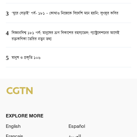
3
‘ঘুরে বেড়াই’ পর্ব- ১৮১ – কোথাও নিজেকে বিদেশি মনে হয়নি: লুৎফুর কবির
4
বিজ্ঞানবিশ্ব ১৮১ পর্ব: মানুষের ভ্রূণ বিকাশের রহস্যভেদ: গ্যাস্ট্রুলেশনের আগেই
রক্তকণিকা তৈরির নতুন তথ্য
5
মানুষ ও প্রকৃতি ১০৬
EXPLORE MORE
English
Español
Français
العربية