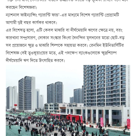
শক্তিশালী এবং বেসরকারি খাতকে উজ্জীবিত করতে বড় ভূমিকা রাখবে বলে মনে
করছেন বিশেষজ্ঞরা।
ন্যাশনাল ফাইন্যান্সিং গ্যারান্টি ফান্ড’-এর মাধ্যমে বিশেষ গ্যারান্টি প্রোগ্রামটি
আগামী দুই বছর কার্যকর থাকবে।
এর বিশেষত্ব হলো, এটি কেবল মাঝারি বা দীর্ঘমেয়াদি ঋণের ক্ষেত্রে নয়, বরং
কারখানা সম্প্রসারণ, দোকান সংস্কার কিংবা দৈনন্দিন মূলধনের মতো ছোট-বড়
সব প্রয়োজনে ক্ষুদ্র ও মাঝারি শিল্পকে সহায়তা করবে। রেনমিন ইউনিভার্সিটির
বিশেষজ্ঞ বেই তুওকুয়াংয়ের মতে, এই পদক্ষেপ ব্যাংকগুলোকে ক্ষুদ্রশিল্পে
দীর্ঘমেয়াদি ঋণ দিতে উৎসাহিত করবে।