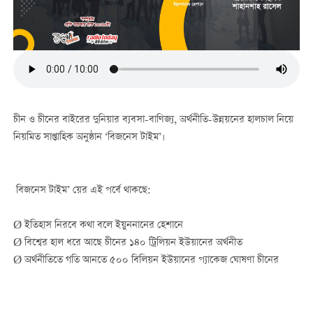
চীন ও চীনের বাইরের দুনিয়ার ব্যবসা-বাণিজ্য, অর্থনীতি-উন্নয়নের হালচাল নিয়ে
নিয়মিত সাপ্তাহিক অনুষ্ঠান ‘বিজনেস টাইম’।
বিজনেস টাইম’ য়ের এই পর্বে থাকছে:
Ø ইতিহাস নিরবে কথা বলে ইয়ুননানের হেশানে
Ø বিশ্বের হাল ধরে আছে চীনের ১৪০ ট্রিলিয়ন ইউয়ানের অর্থনীত
Ø অর্থনীতিতে গতি আনতে ৫০০ বিলিয়ন ইউয়ানের প্যাকেজ ঘোষণা চীনের