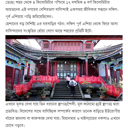
তেংছং শহর থেকে ৪ কিলোমিটার পশ্চিমে ১৭ দশমিক ৪ বর্গ কিলোমিটার
আয়তনের এই নগরের বেশিরভাগ বাসিন্দাই একসময় জীবিকার সন্ধানে দক্ষিণ-
পূর্ব এশিয়ায় পাড়ি জমিয়েছিলেন।
হেশানের বড় বৈশিষ্ট্য এর ঘরবাড়ির গঠন। দক্ষিণ পূর্ব এশিয়া থেকে ফিরে আসা
বাসিন্দাদের সংস্কৃতির ছোঁয়া লেগে আছে শহরের প্রতিটি ইটে।
এখানে মূলত দেখা যায় তিন ধরনের স্থাপত্যশৈলী। মূল কাঠামো হ্যুই স্থাপত্য দ্বারা
প্রভাবিত। বিদেশের সাথে বাণিজ্যিক সম্পর্কের কারণে অনেক বাড়িতে ইউরোপীয়
ধাঁচের জানালা বা কারুকাজ দেখা যায়। মিয়ানমার ও থাইল্যান্ডের নকশাও এখানে
চোখে পড়বে।