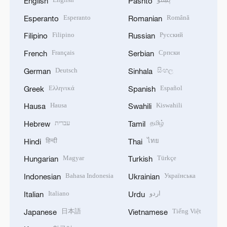
English
Pashto
Esperanto
Română
Esperanto
Romanian
Filipino
Русский
Filipino
Russian
Français
Српски
French
Serbian
Deutsch
සිංහල
German
Sinhala
Ελληνικά
Español
Greek
Spanish
Hausa
Kiswahili
Hausa
Swahili
עברית
தமிழ்
Hebrew
Tamil
हिन्दी
ไทย
Hindi
Thai
Magyar
Türkçe
Hungarian
Turkish
Bahasa Indonesia
Українська
Indonesian
Ukrainian
Italiano
اردو
Italian
Urdu
日本語
Tiếng Việt
Japanese
Vietnamese