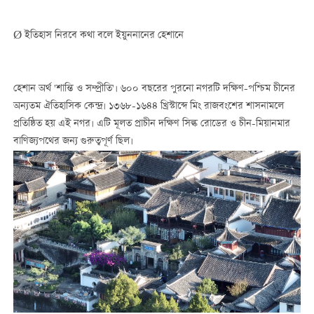
Ø ইতিহাস নিরবে কথা বলে ইয়ুননানের হেশানে
হেশান অর্থ 'শান্তি ও সম্প্রীতি'। ৬০০ বছরের পুরনো নগরটি দক্ষিণ-পশ্চিম চীনের
অন্যতম ঐতিহাসিক কেন্দ্র। ১৩৬৮-১৬৪৪ খ্রিস্টাব্দে মিং রাজবংশের শাসনামলে
প্রতিষ্ঠিত হয় এই নগর। এটি মূলত প্রাচীন দক্ষিণ সিল্ক রোডের ও চীন-মিয়ানমার
বাণিজ্যপথের জন্য গুরুত্বপূর্ণ ছিল।