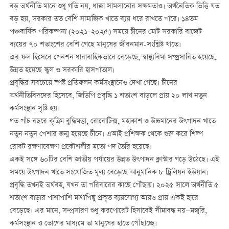
বড় অর্থনীতি মানে শুধু গতি নয়, ধাক্কা সামলানোর সক্ষমতাও। অর্থনৈতিক ভিত্তি যত
বড় হয়, সরকার তত বেশি সামাজিক খাতে ব্যয় ধরে রাখতে পারে। ১৪তম
পঞ্চবার্ষিক পরিকল্পনা (২০২১–২০২৫) সময়ে চীনের মোট সরকারি বাজেট
ব্যয়ের ৭০ শতাংশের বেশি গেছে মানুষের জীবনমান-সংশ্লিষ্ট খাতে।
এর ফল হিসেবে পেনশন ধারাবাহিকভাবে বেড়েছে, স্বাস্থ্যবিমা সম্প্রসারিত হয়েছে,
উন্নত হয়েছে স্কুল ও সরকারি হাসপাতাল।
প্রবৃদ্ধির সবচেয়ে স্পষ্ট প্রতিফলন কর্মসংস্থানেও দেখা গেছে। চীনের
অর্থনীতিবিদদের হিসেবে, জিডিপি প্রবৃদ্ধি ১ শতাংশ বাড়লে প্রায় ২০ লাখ নতুন
কর্মসংস্থান সৃষ্টি হয়।
গত পাঁচ বছরে কৃত্রিম বুদ্ধিমত্তা, রোবোটিক্স, মহাকাশ ও উচ্চমানের উৎপাদন খাতে
নতুন নতুন পেশার জন্ম হয়েছে চীনে। এআই প্রশিক্ষক থেকে শুরু করে শিল্প
রোবট রক্ষণাবেক্ষণ প্রকৌশলীর মতো পদ তৈরি হয়েছে।
একই সঙ্গে ৬০টির বেশি জাতীয় পর্যায়ের উন্নত উৎপাদন ক্লাস্টার গড়ে উঠেছে। এই
সময়ে উৎপাদন খাতে সংযোজিত মূল্য বেড়েছে আনুমানিক ৮ ট্রিলিয়ন ইউয়ান।
প্রবৃদ্ধি তখনই অর্থবহ, যখন তা পরিবারের কাছে পৌঁছায়। ২০২৫ সালে অর্থনীতি ৫
শতাংশ বাড়ার পাশাপাশি মাথাপিছু প্রকৃত ব্যয়যোগ্য আয়ও প্রায় একই হারে
বেড়েছে। এর মানে, সম্প্রসারণ শুধু করপোরেট হিসাবেই সীমাবদ্ধ নয়—মজুরি,
কর্মসংস্থান ও ভোগের মাধ্যমে তা মানুষের হাতে পৌঁছাচ্ছে।