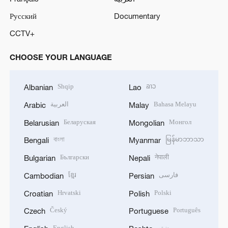
Русский
Documentary
CCTV+
CHOOSE YOUR LANGUAGE
Shqip
ລາວ
Albanian
Lao
العربية
Bahasa Melayu
Arabic
Malay
Беларуская
Монгол
Belarusian
Mongolian
বাংলা
မြန်မာဘာသာ
Bengali
Myanmar
Български
नेपाली
Bulgarian
Nepali
ខ្មែរ
فارسی
Cambodian
Persian
Hrvatski
Polski
Croatian
Polish
Český
Português
Czech
Portuguese
English
پښتو