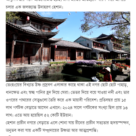
আধুনিকতার সঙ্গে অভিযোজিত হচ্ছে। চীনা জাতির ঐতিহ্যকে ধারণ করে এগিয়ে
চলার এক জলজ্যান্ত উদাহরণ হেশান।
তেংছংয়ের বিখ্যাত উষ্ণ প্রস্রবণ এলাকার কাছে থাকা এই নগর ছোট ছোট পাহাড়,
ধানক্ষেত এবং স্বচ্ছ পানির হ্রদ দিয়ে ঘেরা। ভেতর দিয়ে বয়ে যাওয়া নদী এবং তার
ওপরের পাথরের সেতুগুলো তৈরি করে এক মায়াবী পরিবেশ। প্রতিবছর প্রায় ১৫
লাখ পর্যটক বেড়াতে আসেন এখানে। ২০২৪ সালে পর্যটকের সংখ্যা ছিল প্রায় ১৩
লাখ। এতে আয় হয়েছিল ৫২ কোটি ইউয়ান।
হেশান প্রাচীন নগরে বেড়াতে এলে শোনা যায় চীনের প্রাচীন সভ্যতার হৃদয়স্পন্দন,
অনুভব করা যায় একটি সম্প্রদায়ের উষ্ণতা আর আত্মপ্রশান্তি।