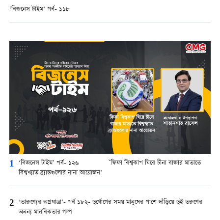
‘বিজনেস টাইম’ পর্ব- ১১৮
1
‘বিজনেস টাইম’ পর্ব- ১২৬ `ফিফা বিশ্বকাপ ঘিরে চীনা বাজার মাতাতে
বিশ্বখ্যাত ব্র্যান্ডগুলোর নানা আয়োজন’
2
‘তারুণ্যের অগ্রযাত্রা’- পর্ব ১৮২- দুর্যোগের সময় মানুষের পাশে দাঁড়িয়ে দুই তরুণের
অনন্য মানবিকতার গল্প