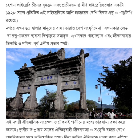
হেশান লাইব্রেরি চীনের বৃহত্তম এবং প্রাচীনতম গ্রামীণ লাইব্রেরিগুলোর একটি।
১৯২৮ সালে প্রতিষ্ঠিত এই লাইব্রেরিতে আশি হাজারের বেশি বিরল গ্রন্থ ও পাণ্ডুলিপি
রয়েছে।
নগরে এখন ৬০ হাজার মানুষের বাস। তারাও বেশ সংস্কৃতিমনা। এখানকার জেড
বা রত্নপাথরের ব্যবসা বিশ্বজুড়ে সমাদৃত। এখানকার খাদ্যাভ্যাস এবং জীবনযাত্রায়
তিব্বতি ও দক্ষিণ-পূর্ব এশীয় প্রভাব স্পষ্ট।
এই নগরী ঐতিহাসিক সংরক্ষণ ও টেকসই পর্যটনের মধ্যে ভারসাম্য রক্ষা করে
চলেছে। স্থানীয় সম্প্রদায় তাদের ঐতিহ্যবাহী জীবনযাত্রা ও সংস্কৃতি বজায় রেখে