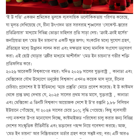
‘ই উ গতি’ একজন শ্রমিকের ভুলকে ব্যবসায়িক অলৌকিকতায় পরিণত করেছে,
যা মূলত দেখিয়েছে যে, চীনা উৎপাদন তার সরবরাহ শৃঙ্খলের ‘সেকেন্ট-স্তরের
প্রতিক্রিয়ার’ মাধ্যমে বিভিন্ন ভোক্তা চাহিদার প্রতি সাড়া দেয়। ‘ক্রাই-ক্রাই হর্সের’
জনপ্রিয়তা হল ‘মেড ইন চায়না’র একটি ক্ষুদ্র জগৎ: সংকটের মধ্যে সুযোগ গ্রহণ,
ঐতিহ্যের মধ্যে উদ্ভাবন লালন করা এবং দক্ষতার মধ্যে মানবিক সংযোগ অনুসরণ
করা। এই ছোট্ট ঘোড়ার ‘ত্রুটির মাধ্যমে আশীর্বাদ’ ‘মেড ইন চায়না’র গভীর শক্তি
প্রতিফলিত করে।
২০২৬ আরেকটি বিশ্বকাপের বছর। যদিও ২০২৬ সালের যুক্তরাষ্ট্র，কানাডা এবং
মেক্সিকোর যৌথ উদ্যোগে অনুষ্ঠেয় বিশ্বকাপ এখনও কয়েক মাস দূরে, চীনের
চেচিয়াং প্রদেশের ই উ ইতিমধ্যে ‘ম্যাচ প্রস্তুতি’ মোডে প্রবেশ করেছে। ই উ কাস্টমস
থেকে প্রাপ্ত তথ্য দেখায় যে, ২০২৫ সালের প্রথম সাত মাসে, যুক্তরাষ্ট্র，কানাডা
এবং মেক্সিকো এ তিনটি বিশ্বকাপ আয়োজক দেশে ই উ’র রপ্তানি ১.৮৮ বিলিয়ন
ইউয়ানে পৌঁছেছে, যা ২০২৪ সালের চেয়ে ১০% বৃদ্ধি পেয়েছে। কিছু ব্যবসায়ী
পণ্য নকশার উপর মনোযোগ দিচ্ছে, কাস্টমাইজড পরিষেবা চালু করার জন্য বিভিন্ন
দেশের সাংস্কৃতিক রীতিনীতি এবং ভক্তদের পছন্দ নিয়ে গবেষণা করছে। আজ,
‘মেড ইন চায়না’ আর নিষ্ক্রিয়ভাবে অর্ডার গ্রহণ করে সন্তুষ্ট নয়; বরং এটি আরও