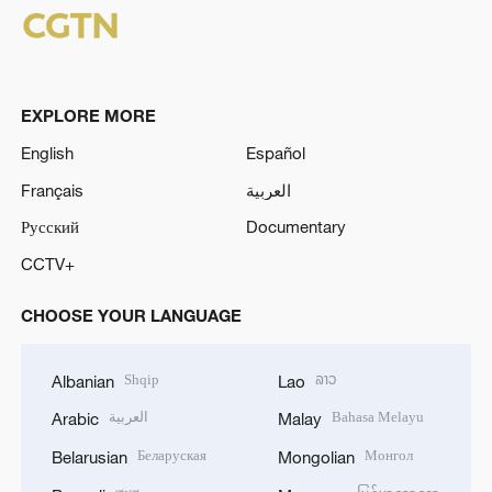
EXPLORE MORE
English
Español
Français
العربية
Русский
Documentary
CCTV+
CHOOSE YOUR LANGUAGE
Shqip
ລາວ
Albanian
Lao
العربية
Bahasa Melayu
Arabic
Malay
Беларуская
Монгол
Belarusian
Mongolian