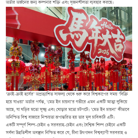
অর্ডার অর্জনের জন্য কল্পনার শক্তি এবং সৃজনশীলতা ব্যবহার করছে।
‘ক্রাই-ক্রাই হর্সের’ অপ্রত্যাশিত সাফল্য থেকে শুরু করে বিশ্বকাপের সময় ‘বিক্রি
হয়ে যাওয়া’ অর্ডার পর্যন্ত, ‘মেড ইন চায়না’র গভীরে এমন একটি আত্মা লুকিয়ে
আছে, যা ঘড়ির মতো সূক্ষ্ম এবং ঘোড়ার মতো চটপটে। ‘মেড ইন চায়না’ কীভাবে
অনিশ্চিত বিশ্ব বাজারে নিশ্চয়তা রূপান্তরিত হয় তার মূল চাবিকাঠি এটি।
একটি সম্পূর্ণ শিল্প-চেইন ও সরবরাহ-চেইন এবং বৈশ্বিক শিল্প চেইনে একটি
সর্বদা উন্নতিশীল অবস্থান নিশ্চিত করে যে, চীনা উত্পাদন বিশ্বব্যাপী সরবরাহ ও