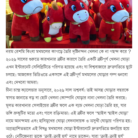
নরম রেশমি কিংবা মখমলের কাপড়ে তৈরি দৃষ্টিনন্দন খেলনা কে না পছন্দ করে？
২০২৬ সালের শুরুতে কারখানার ত্রুটির কারণে তৈরি একটি ত্রুটিপূর্ণ খেলনা ঘোড়া
এখন ইন্টারনেট সেলিব্রিটিতে পরিণত হয়েছে এবং যা বিশ্ববাজারে দ্রুতগতিতে ছুটে
চলছে। আজকের ভিডিওতে একসঙ্গে এই ত্রুটিপূর্ণ মখমলের ঘোড়ার গল্প শুনবো
এবং দেখবো আমরা।
চীনা চান্দ্র ক্যালেন্ডার অনুসারে, ২০২৬ সাল অশ্ববর্ষ। তাই আসন্ন ঘোড়ার বছরকে
স্বাগত জানাতে বড় বা ছোট খেলনা কোম্পানি ঘোড়ার নানা খেলনা তৈরি করছে।
মূলত কারখানার সেলাইয়ের ত্রুটির ফলে এক ব্যাচ খেলনা ঘোড়া তৈরি হয়, যার
ভঙ্গি ভ্রুকুটির মতো এবং গালে রক্তিমাভা। এই ত্রুটির ফলে ‘স্মাইল স্মাইল ঘোড়া’
নামে আনন্দময় এবং হাসিমুখের ঘোড়া বেদনাদায়ক ও অসুখী ঘোড়ায় পরিণত হয়।
অপ্রত্যাশিতভাবে এই বিষণ্ণ মখমলের ঘোড়া ইন্টারনেটে দ্রুতগতিতে জনপ্রিয় হয়ে
ওঠে। নেটিজেনরা তাকে ‘ক্রাই-ক্রাই হর্স’ নামে ডাকেন। যারা ‘ক্রাই-ক্রাই হর্স’