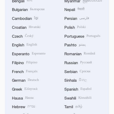
বাংলা
မြန်မာဘာသာ
Bengali
Myanmar
Български
नेपाली
Bulgarian
Nepali
ខ្មែរ
فارسی
Cambodian
Persian
Hrvatski
Polski
Croatian
Polish
Český
Português
Czech
Portuguese
English
پښتو
English
Pashto
Esperanto
Română
Esperanto
Romanian
Filipino
Русский
Filipino
Russian
Français
Српски
French
Serbian
Deutsch
සිංහල
German
Sinhala
Ελληνικά
Español
Greek
Spanish
Hausa
Kiswahili
Hausa
Swahili
עברית
தமிழ்
Hebrew
Tamil