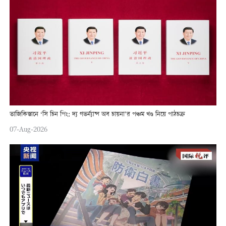
তাজিকিস্তানে ‘সি চিন পিং: দ্য গভর্ন্যান্স অব চায়না’র পঞ্চম খণ্ড নিয়ে পাঠচক্র
07-Aug-2026