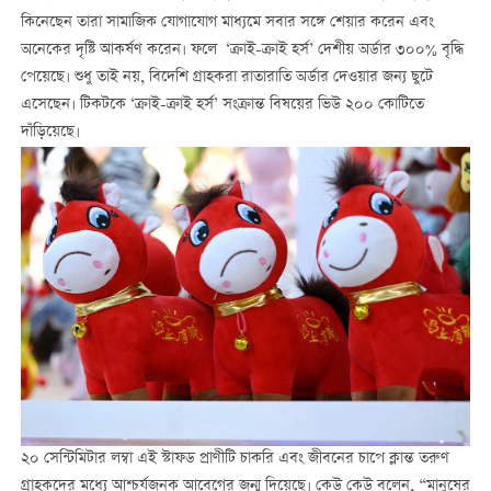
কিনেছেন তারা সামাজিক যোগাযোগ মাধ্যমে সবার সঙ্গে শেয়ার করেন এবং
অনেকের দৃষ্টি আকর্ষণ করেন। ফলে ‘ক্রাই-ক্রাই হর্স’ দেশীয় অর্ডার ৩০০% বৃদ্ধি
পেয়েছে। শুধু তাই নয়, বিদেশি গ্রাহকরা রাতারাতি অর্ডার দেওয়ার জন্য ছুটে
এসেছেন। টিকটকে ‘ক্রাই-ক্রাই হর্স’ সংক্রান্ত বিষয়ের ভিউ ২০০ কোটিতে
দাঁড়িয়েছে।
২০ সেন্টিমিটার লম্বা এই স্টাফড প্রাণীটি চাকরি এবং জীবনের চাপে ক্লান্ত তরুণ
গ্রাহকদের মধ্যে আশ্চর্যজনক আবেগের জন্ম দিয়েছে। কেউ কেউ বলেন, “মানুষের