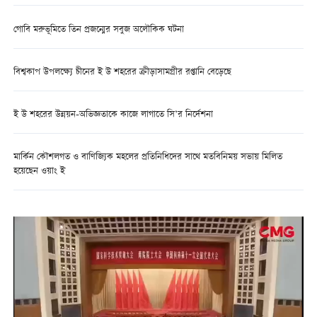
গোবি মরুভূমিতে তিন প্রজন্মের সবুজ অলৌকিক ঘটনা
বিশ্বকাপ উপলক্ষ্যে চীনের ই উ শহরের ক্রীড়াসামগ্রীর রপ্তানি বেড়েছে
ই উ শহরের উন্নয়ন-অভিজ্ঞতাকে কাজে লাগাতে সি’র নির্দেশনা
মার্কিন কৌশলগত ও বাণিজ্যিক মহলের প্রতিনিধিদের সাথে মতবিনিময় সভায় মিলিত
হয়েছেন ওয়াং ই