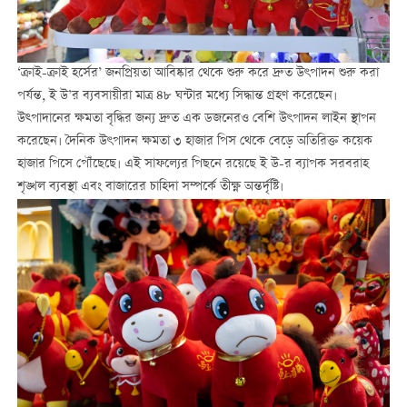
‘ক্রাই-ক্রাই হর্সের’ জনপ্রিয়তা আবিষ্কার থেকে শুরু করে দ্রুত উৎপাদন শুরু করা
পর্যন্ত, ই উ’র ব্যবসায়ীরা মাত্র ৪৮ ঘন্টার মধ্যে সিদ্ধান্ত গ্রহণ করেছেন।
উত্পাদানের ক্ষমতা বৃদ্ধির জন্য দ্রুত এক ডজনেরও বেশি উৎপাদন লাইন স্থাপন
করেছেন। দৈনিক উৎপাদন ক্ষমতা ৩ হাজার পিস থেকে বেড়ে অতিরিক্ত কয়েক
হাজার পিসে পৌঁছেছে। এই সাফল্যের পিছনে রয়েছে ই উ-র ব্যাপক সরবরাহ
শৃঙ্খল ব্যবস্থা এবং বাজারের চাহিদা সম্পর্কে তীক্ষ্ণ অন্তর্দৃষ্টি।