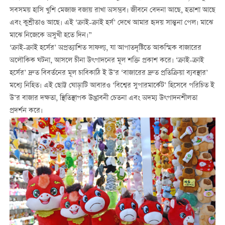
সবসময় হাসি খুশি মেজাজ বজায় রাখা অসম্ভব। জীবনে বেদনা আছে, হতাশা আছে
এবং কুশ্রীতাও আছে। এই ‘ক্রাই-ক্রাই হর্স’ দেখে আমার হৃদয় সান্ত্বনা পেল। মাঝে
মাঝে নিজেকে অসুখী হতে দিন।”
‘ক্রাই-ক্রাই হর্সের’ অপ্রত্যাশিত সাফল্য, যা আপাতদৃষ্টিতে আকস্মিক বাজারের
অলৌকিক ঘটনা, আসলে চীনা উৎপাদনের মূল শক্তি প্রকাশ করে। ‘ক্রাই-ক্রাই
হর্সের’ দ্রুত বিবর্তনের মূল চাবিকাঠি ই উ’র ‘বাজারের দ্রুত প্রতিক্রিয়া ব্যবস্থার’
মধ্যে নিহিত। এই ছোট্ট ঘোড়াটি আবারও ‘বিশ্বের সুপারমার্কেট’ হিসেবে পরিচিত ই
উ’র বাজার দক্ষতা, স্থিতিস্থাপক উদ্ভাবনী চেতনা এবং অদম্য উৎপাদনশীলতা
প্রদর্শন করে।