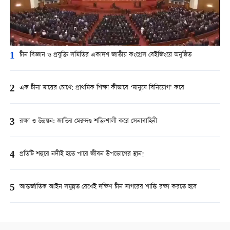
1
চীন বিজ্ঞান ও প্রযুক্তি সমিতির একাদশ জাতীয় কংগ্রেস বেইজিংয়ে অনুষ্ঠিত
2
এক চীনা মায়ের চোখে: প্রাথমিক শিক্ষা কীভাবে ‘মানুষে বিনিয়োগ’ করে
3
রক্ষা ও উন্নয়ন: জাতির মেরুদণ্ড শক্তিশালী করে সেনাবাহিনী
4
প্রতিটি শহুরে নদীই হতে পারে জীবন উপভোগের স্থান!
5
আন্তর্জাতিক আইন সমুন্নত রেখেই দক্ষিণ চীন সাগরের শান্তি রক্ষা করতে হবে