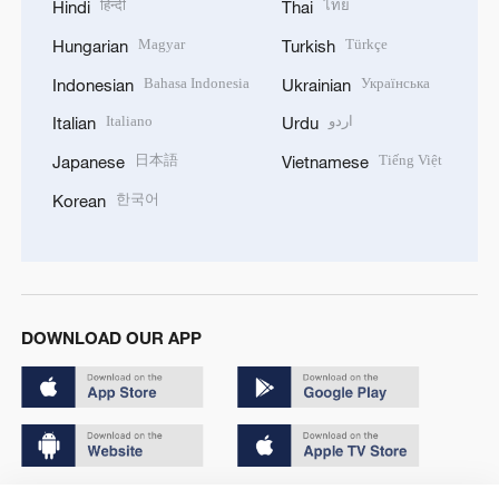
हिन्दी
ไทย
Hindi
Thai
Magyar
Türkçe
Hungarian
Turkish
Bahasa Indonesia
Українська
Indonesian
Ukrainian
Italiano
اردو
Italian
Urdu
日本語
Tiếng Việt
Japanese
Vietnamese
한국어
Korean
DOWNLOAD OUR APP