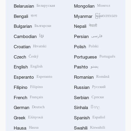
Беларуская
Монгол
Belarusian
Mongolian
বাংলা
မြန်မာဘာသာ
Bengali
Myanmar
Български
नेपाली
Bulgarian
Nepali
ខ្មែរ
فارسی
Cambodian
Persian
Hrvatski
Polski
Croatian
Polish
Český
Português
Czech
Portuguese
English
پښتو
English
Pashto
Esperanto
Română
Esperanto
Romanian
Filipino
Русский
Filipino
Russian
Français
Српски
French
Serbian
Deutsch
සිංහල
German
Sinhala
Ελληνικά
Español
Greek
Spanish
Hausa
Kiswahili
Hausa
Swahili