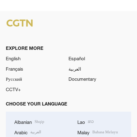
EXPLORE MORE
English
Español
Français
العربية
Русский
Documentary
CCTV+
CHOOSE YOUR LANGUAGE
Shqip
ລາວ
Albanian
Lao
العربية
Bahasa Melayu
Arabic
Malay