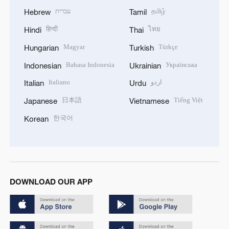
עברית
தமிழ்
Hebrew
Tamil
हिन्दी
ไทย
Hindi
Thai
Magyar
Türkçe
Hungarian
Turkish
Bahasa Indonesia
Українська
Indonesian
Ukrainian
Italiano
اردو
Italian
Urdu
日本語
Tiếng Việt
Japanese
Vietnamese
한국어
Korean
DOWNLOAD OUR APP