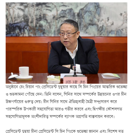
অনুষ্ঠানে চেং চিয়ান পাং প্রেসিডেন্ট দুম্বুয়ার কাছে সি চিন পিংয়ের আন্তরিক শুভেচ্ছা
ও শুভকামনা পৌঁছে দেন। তিনি বলেন, গিনির সাথে সম্পর্কের উন্নয়নের ওপর চীন
উচ্চপর্যায়ের গুরুত্ব দেয়। চীন গিনির সাথে ঐতিহ্যবাহী মৈত্রী সম্প্রসারণ করে
পারস্পরিক উপকারী সহযোগিতা আরও গভীর করবে এবং দ্বিপক্ষীয় কৌশলগত
সহযোগিতামূলক অংশীদারিত্ব সম্পর্কের ব্যাপক অগ্রগতি বাস্তবায়ন করবে।
প্রেসিডেন্ট দুম্বুয়া চীনা প্রেসিডেন্ট সি চিন পিংকে শুভেচ্ছা জানান এবং বিশেষ দূত