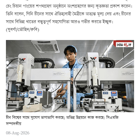
চেং চিয়ান পাংয়ের শপথগ্রহণ অনুষ্ঠানে অংশগ্রহণের জন্য কৃতজ্ঞতা প্রকাশ করেন।
তিনি বলেন, গিনি চীনের সাথে ঐতিহ্যবাহী মৈত্রীকে অত্যন্ত মূল্য দেয় এবং চীনের
সাথে বিভিন্ন খাতের বন্ধুত্বপূর্ণ সহযোগিতা আরও গভীর করতে ইচ্ছুক।
(সুবর্ণা/তৌহিদ/রুবি)
চীন বিশ্বের সাথে সুযোগ ভাগাভাগি করছে; অভিন্ন উন্নয়নে কাজ করছে: সিএমজি
সম্পাদকীয়
08-Aug-2026