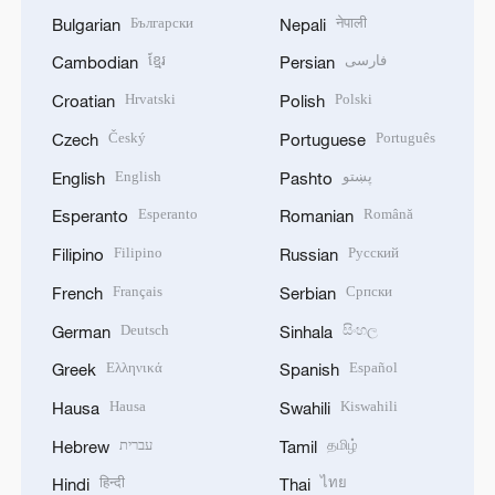
Български
नेपाली
Bulgarian
Nepali
ខ្មែរ
فارسی
Cambodian
Persian
Hrvatski
Polski
Croatian
Polish
Český
Português
Czech
Portuguese
English
پښتو
English
Pashto
Esperanto
Română
Esperanto
Romanian
Filipino
Русский
Filipino
Russian
Français
Српски
French
Serbian
Deutsch
සිංහල
German
Sinhala
Ελληνικά
Español
Greek
Spanish
Hausa
Kiswahili
Hausa
Swahili
עברית
தமிழ்
Hebrew
Tamil
हिन्दी
ไทย
Hindi
Thai