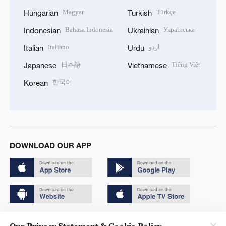
Magyar
Türkçe
Hungarian
Turkish
Bahasa Indonesia
Українська
Indonesian
Ukrainian
Italiano
اردو
Italian
Urdu
日本語
Tiếng Việt
Japanese
Vietnamese
한국어
Korean
DOWNLOAD OUR APP
Copyright © 2024 CGTN.
Our Privacy Statement & Cookie Policy