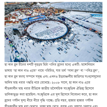
ছা কান হ্রদ চীনের দশটি বৃহত্তম মিঠা পানির হ্রদের মধ্যে একটি। মঙ্গোলিয়ান
ভাষায় "ছা কান নাও এ্যার" নামে পরিচিত, যার অর্থ "সাদা হ্রদ" বা "পবিত্র হ্রদ",
ছা কান হ্রদ মত্স্য সম্পদে সমৃদ্ধ এবং এখনও উত্তরাঞ্চলীয় জাতিগত সংখ্যালঘুদের
আদিম মাছ ধরার পদ্ধতি ধরে রেখেছে। ২০০৮ সালে, ছা কান নাও এ্যার
শীতকালীন মাছ ধরার রীতিকে জাতীয় অবৈষয়িক সাংস্কৃতিক ঐতিহ্য হিসেবে
তালিকাভুক্ত করা হয়েছিল। সংস্কৃতিকে এর মূল হিসেবে বিবেচনা করে, ছা কান
হ্রদের পর্যটন মূল্য ধীরে ধীরে বৃদ্ধি পাচ্ছে। প্রতি বছর, হাজার হাজার পর্যটক
শীতকালীন মাছ ধরা দেখতে, তাজা মাছ খেতে, বরফ এবং তুষারে খেলতে এবং