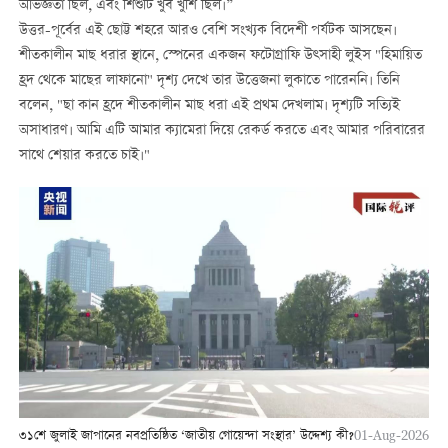
অভিজ্ঞতা ছিল, এবং শিশুটি খুব খুশি ছিল।”
উত্তর-পূর্বের এই ছোট্ট শহরে আরও বেশি সংখ্যক বিদেশী পর্যটক আসছেন।
শীতকালীন মাছ ধরার স্থানে, স্পেনের একজন ফটোগ্রাফি উত্সাহী লুইস "হিমায়িত
হ্রদ থেকে মাছের লাফানো" দৃশ্য দেখে তার উত্তেজনা লুকাতে পারেননি। তিনি
বলেন, "ছা কান হ্রদে শীতকালীন মাছ ধরা এই প্রথম দেখলাম। দৃশ্যটি সত্যিই
অসাধারণ। আমি এটি আমার ক্যামেরা দিয়ে রেকর্ড করতে এবং আমার পরিবারের
সাথে শেয়ার করতে চাই।"
৩১শে জুলাই জাপানের নবপ্রতিষ্ঠিত ‘জাতীয় গোয়েন্দা সংস্থার’ উদ্দেশ্য কী?
01-Aug-2026