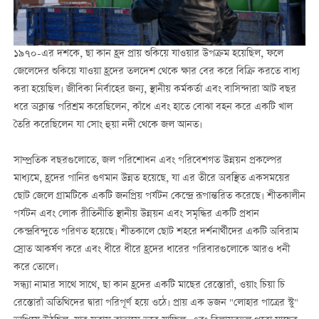
১৯৭০-এর দশকে, ছা কান হ্রদ প্রায় শুকিয়ে যাওয়ার উপক্রম হয়েছিল, ফলে
জেলেদের শুকিয়ে যাওয়া হ্রদের তলদেশ থেকে ক্ষার বের করে বিক্রি করতে বাধ্য
করা হয়েছিল। জীবিকা নির্বাহের জন্য, স্থানীয় কর্মকর্তা এবং বাসিন্দারা আট বছর
ধরে অক্লান্ত পরিশ্রম করেছিলেন, কাঁধে এবং হাতে বোঝা বহন করে একটি খাল
তৈরি করেছিলেন যা সোং হুয়া নদী থেকে জল আনত।
সাম্প্রতিক বছরগুলোতে, জল পরিশোধন এবং পরিবেশগত উন্নয়ন প্রকল্পের
মাধ্যমে, হ্রদের পানির গুণমান উন্নত হয়েছে, যা এর তীরে অবস্থিত একসময়ের
ছোট জেলে গ্রামটিকে একটি জনপ্রিয় পর্যটন কেন্দ্রে রূপান্তরিত করেছে। শীতকালীন
পর্যটন এবং লোক রীতিনীতি স্থানীয় উন্নয়ন এবং সমৃদ্ধির একটি প্রধান
কেন্দ্রবিন্দুতে পরিণত হয়েছে। শীতকালে ছোট শহরে দর্শনার্থীদের একটি অবিরাম
স্রোত আকর্ষণ করে এবং ধীরে ধীরে হ্রদের ধারের পরিবারগুলোকে আরও ধনী
করে তোলে।
সন্ধ্যা নামার সাথে সাথে, ছা কান হ্রদের একটি মাছের রেস্তোরাঁ, ওয়াং চিয়া চি
রেস্তোরাঁ অতিথিদের দ্বারা পরিপূর্ণ হয়ে ওঠে। প্রায় এক ডজন "লোহার পাত্রের স্টু"