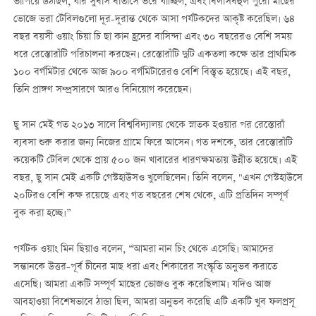
ভাপিয়ে উঠছিল, যার সুবাস বাতাসে ভরে যাচ্ছিল, এবং বিলাসবহুল পুরো মাছের
ভোজে ভরা টেবিলগুলো দূর-দূরান্ত থেকে আসা পর্যটকদের আকৃষ্ট করেছিল। ৬৪
বছর বয়সী ওয়াং চিয়া চি ছা কান হ্রদের বাসিন্দা এবং ৩০ বছরেরও বেশি সময়
ধরে রেস্তোরাঁটি পরিচালনা করছেন। রেস্তোরাঁটি দুটি একতলা কক্ষে তার প্রাথমিক
১০০ বর্গমিটার থেকে আজ ৯০০ বর্গমিটারেরও বেশি বিস্তৃত হয়েছে। এই বছর,
তিনি প্রাঙ্গণ সম্প্রসারণে আরও বিনিয়োগ করেছেন।
ছু সান মেই গত ২০১৩ সালে বিশ্ববিদ্যালয় থেকে স্নাতক হওয়ার পর রেস্তোরাঁ
ব্যবসা শুরু করার জন্য নিজের গ্রামে ফিরে আসেন। গত দশকে, তার রেস্তোরাঁটি
কয়েকটি টেবিল থেকে প্রায় ৫০০ জন খাবারের ধারণক্ষমতায় উন্নীত হয়েছে। এই
বছর, ছু সান মেই একটি গেস্টহাউসও খুলেছিলেন। তিনি বলেন, "এখন গেস্টহাউসে
২০টিরও বেশি কক্ষ রয়েছে এবং গত বছরের শেষ থেকে, এটি প্রতিদিন সম্পূর্ণ
বুক করা হচ্ছে।”
পর্যটক ওয়াং মিন ছিয়াও বলেন, “আমরা নান চিং থেকে এসেছি। আমাদের
সন্তানকে উত্তর-পূর্ব চীনের মাছ ধরা এবং শিকারের সংস্কৃতি অনুভব করাতে
এসেছি। আমরা একটি সম্পূর্ণ মাছের ভোজও বুক করেছিলাম। যদিও আজ
আবহাওয়া বিশেষভাবে ঠান্ডা ছিল, আমরা অনুভব করেছি এটি একটি খুব ফলপ্রসূ