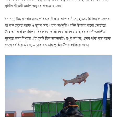
স্থানীয় রীতিনীতিগুলি অনুভব করতে আসেন।
সেদিন, উজ্জ্বল রোদ এবং পরিষ্কার নীল আকাশের নীচে, ২৪তম চি লিন প্রদেশের
ছা কান হ্রদের বরফ ও তুষার মাছ ধরার সংস্কৃতি পর্যটন উত্সব নাবো স্কোয়ারে
উদ্বোধন করা হয়েছিল। "বরফ থেকে লাফিয়ে লাফিয়ে মাছ ধরার" শীতকালীন
দৃশ্যের জন্য বিখ্যাত এই হ্রদটি ছিল জমজমাট। দুপুর নাগাদ, প্রথম ঝাঁক মাছ বরফ
ভেঙে বেরিয়ে আসে, অনেক বড় মাছ পৃষ্ঠের উপর লাফিয়ে পড়ে।