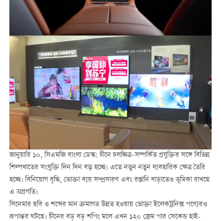
জানুয়ারি ১০, সিএমজি বাংলা ডেস্ক: চীনে চলচ্চিত্র–সম্পর্কিত প্রযুক্তির সঙ্গে বিভিন্ন
শিল্পখাতের সংযুক্তি দিন দিন বড় হচ্ছে। এতে নতুন নতুন ব্যবহারিক ক্ষেত্র তৈরি
হচ্ছে। বিনিয়োগ বৃদ্ধি, ভোক্তা ব্যয় সম্প্রসারণ এবং রপ্তানি বাড়াতেও ভূমিকা রাখছে
এ অগ্রগতি।
সিনেমার ছবি ও শব্দের মান ক্রমাগত উন্নত হওয়ায় ভোক্তা ইলেকট্রনিক্স পণ্যেরও
রূপান্তর ঘটছে। চীনের বড় বড় শপিং মলে এখন ১২০ ফ্রেম পার সেকেন্ড হাই-