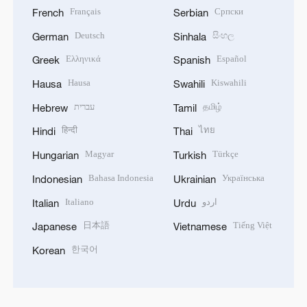
Français
Српски
French
Serbian
Deutsch
සිංහල
German
Sinhala
Ελληνικά
Español
Greek
Spanish
Hausa
Kiswahili
Hausa
Swahili
עברית
தமிழ்
Hebrew
Tamil
हिन्दी
ไทย
Hindi
Thai
Magyar
Türkçe
Hungarian
Turkish
Bahasa Indonesia
Українська
Indonesian
Ukrainian
Italiano
اردو
Italian
Urdu
日本語
Tiếng Việt
Japanese
Vietnamese
한국어
Korean