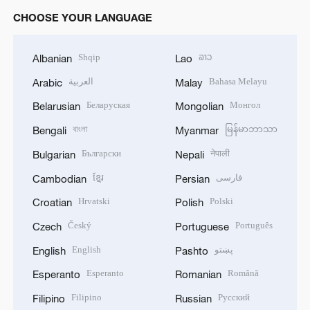
CHOOSE YOUR LANGUAGE
Shqip
ລາວ
Albanian
Lao
العربية
Bahasa Melayu
Arabic
Malay
Беларуская
Монгол
Belarusian
Mongolian
বাংলা
မြန်မာဘာသာ
Bengali
Myanmar
Български
नेपाली
Bulgarian
Nepali
ខ្មែរ
فارسی
Cambodian
Persian
Hrvatski
Polski
Croatian
Polish
Český
Português
Czech
Portuguese
English
پښتو
English
Pashto
Esperanto
Română
Esperanto
Romanian
Filipino
Русский
Filipino
Russian